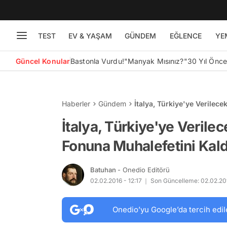
TEST
EV & YAŞAM
GÜNDEM
EĞLENCE
YE
Güncel Konular
Bastonla Vurdu!
"Manyak Mısınız?"
30 Yıl Önc
Haberler
Gündem
İtalya, Türkiye'ye Verilec
İtalya, Türkiye'ye Verile
Fonuna Muhalefetini Kald
Batuhan
- Onedio Editörü
02.02.2016 - 12:17
Son Güncelleme: 02.02.201
Onedio’yu Google’da tercih edil