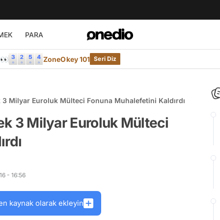
MEK
PARA
e👀
ZoneOkey 101
Seri Diz
ek 3 Milyar Euroluk Mülteci Fonuna Muhalefetini Kaldırdı
cek 3 Milyar Euroluk Mülteci
ırdı
6 - 16:56
en kaynak olarak ekleyin