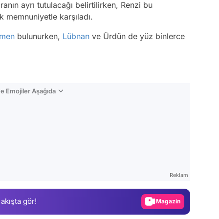
anın ayrı tutulacağı belirtilirken, Renzi bu
ek memnuniyetle karşıladı.
men
bulunurken,
Lübnan
ve Ürdün de yüz binlerce
e Emojiler Aşağıda
Video
Test
Reklam
Gündem
 akışta gör!
Magazin
Video