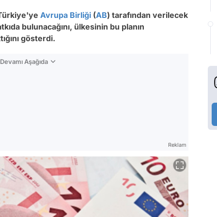
 Türkiye'ye
Avrupa Birliği
(
AB
) tarafından verilecek
kıda bulunacağını, ülkesinin bu planın
ığını gösterdi.
n Devamı Aşağıda
Reklam