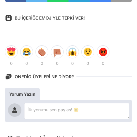
BU İÇERİĞE EMOJİYLE TEPKİ VER!
0
0
0
0
0
0
0
ONEDİO ÜYELERİ NE DİYOR?
Yorum Yazın