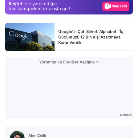
Keşfet
ile ziyaret ettiğin
Magazin
tüm kategorileri tek akışta gör!
Video
Test
Google'ın Çatı Şirketi Alphabet: 'İş
Gücümüzü 12 Bin Kişi Azaltmaya
Karar Verdik'
Yorumlar ve Emojiler Aşağıda
Reklam
Akın Çelik