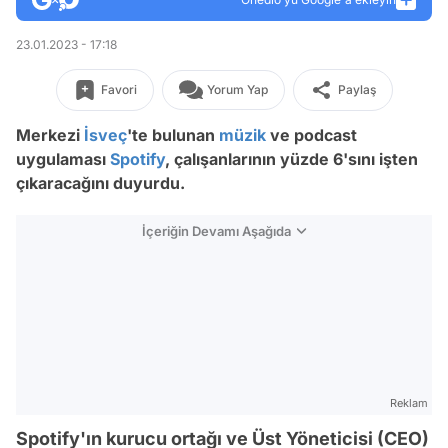
23.01.2023 - 17:18
Favori
Yorum Yap
Paylaş
Merkezi
İsveç
'te bulunan
müzik
ve podcast
uygulaması
Spotify
, çalışanlarının yüzde 6'sını işten
çıkaracağını duyurdu.
İçeriğin Devamı Aşağıda
Reklam
Spotify'ın kurucu ortağı ve Üst Yöneticisi (CEO)