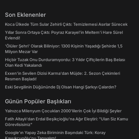
Son Eklenenler
Koca Ülkede Tüm Sular Zehirli Çıktı: Temizlemesi Asırlar Sürecek
Yıllar Sonra Ortaya Çıktı: Poyraz Karayel'in Meltem'i Hare Sürel
Evlendi!
'Ölüler Şehri' Olarak Biliniyor: 1300 Kişinin Yaşadığı Şehirde 1,5
Milyon Mezar Var
Hiçbir Tuzak Onu Durduramıyordu: 3 Yıldır Çiftçilerin Baş Belası
Olan Kedi Yakalandı
Exxen'in Sevilen Dizisi Karma'dan Müjde: 2. Sezon Çekimleri
Resmen Başladı!
Eski Sevgilinin Düğününde Dj Olsan Hangi Şarkıyı Çalardın?
Günün Popüler Başlıkları
Yalnızca Milenyum Çocukları 2000'lilerin Çok İyi Bildiği Şeyler
Fatih Altaylı'dan Erdal Beşikçioğlu'na Ağır Eleştiri: "Ulan Siz Kamu
Görevlisisiniz"
Google'ın Yapay Zeka Biriminin Başındaki Türk: Koray
Kavukçuoğlu'nu Tanıyalım!