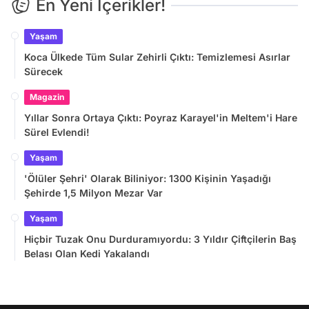
En Yeni İçerikler!
Yaşam
Koca Ülkede Tüm Sular Zehirli Çıktı: Temizlemesi Asırlar
Sürecek
Magazin
Yıllar Sonra Ortaya Çıktı: Poyraz Karayel'in Meltem'i Hare
Sürel Evlendi!
Yaşam
'Ölüler Şehri' Olarak Biliniyor: 1300 Kişinin Yaşadığı
Şehirde 1,5 Milyon Mezar Var
Yaşam
Hiçbir Tuzak Onu Durduramıyordu: 3 Yıldır Çiftçilerin Baş
Belası Olan Kedi Yakalandı