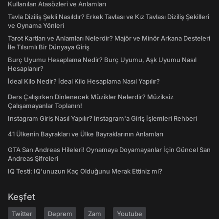
Kullanılan Atasözleri ve Anlamları
Tavla Diziliş Şekli Nasıldır? Erkek Tavlası ve Kız Tavlası Diziliş Şekilleri
ve Oynama Yönleri
Tarot Kartları ve Anlamları Nelerdir? Majör ve Minör Arkana Desteleri
İle Tılsımlı Bir Dünyaya Giriş
Burç Uyumu Hesaplama Nedir? Burç Uyumu, Aşk Uyumu Nasıl
Hesaplanır?
İdeal Kilo Nedir? İdeal Kilo Hesaplama Nasıl Yapılır?
Ders Çalışırken Dinlenecek Müzikler Nelerdir? Müziksiz
Çalışamayanlar Toplanın!
Instagram Giriş Nasıl Yapılır? Instagram'a Giriş İşlemleri Rehberi
41 Ülkenin Bayrakları ve Ülke Bayraklarının Anlamları
GTA San Andreas Hileleri! Oynamaya Doyamayanlar İçin Güncel San
Andreas Şifreleri
IQ Testi: IQ'unuzun Kaç Olduğunu Merak Ettiniz mi?
Keşfet
Twitter
Deprem
Zam
Youtube