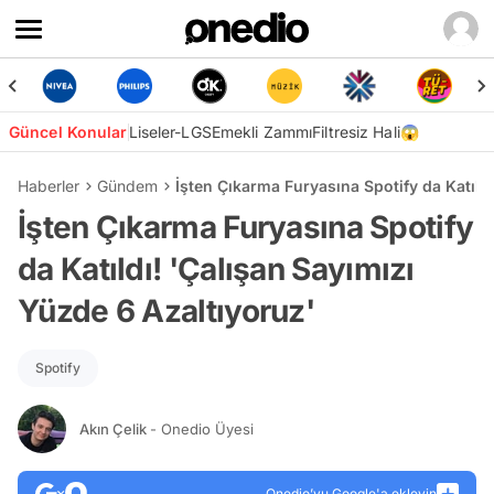
Güncel Konular
Liseler-LGS
Emekli Zammı
Filtresiz Hali😱
Haberler
Gündem
İşten Çıkarma Furyasına Spotify da Katıldı
İşten Çıkarma Furyasına Spotify
da Katıldı! 'Çalışan Sayımızı
Yüzde 6 Azaltıyoruz'
Spotify
Akın Çelik
- Onedio Üyesi
Onedio’yu Google'a ekleyin