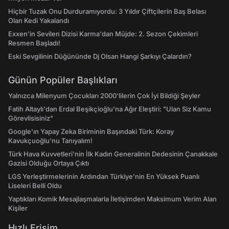
Hiçbir Tuzak Onu Durduramıyordu: 3 Yıldır Çiftçilerin Baş Belası
Olan Kedi Yakalandı
Exxen'in Sevilen Dizisi Karma'dan Müjde: 2. Sezon Çekimleri
Resmen Başladı!
Eski Sevgilinin Düğününde Dj Olsan Hangi Şarkıyı Çalardın?
Günün Popüler Başlıkları
Yalnızca Milenyum Çocukları 2000'lilerin Çok İyi Bildiği Şeyler
Fatih Altaylı'dan Erdal Beşikçioğlu'na Ağır Eleştiri: "Ulan Siz Kamu
Görevlisisiniz"
Google'ın Yapay Zeka Biriminin Başındaki Türk: Koray
Kavukçuoğlu'nu Tanıyalım!
Türk Hava Kuvvetleri'nin İlk Kadın Generalinin Dedesinin Çanakkale
Gazisi Olduğu Ortaya Çıktı
LGS Yerleştirmelerinin Ardından Türkiye'nin En Yüksek Puanlı
Liseleri Belli Oldu
Yaptıkları Komik Mesajlaşmalarla İletişimden Maksimum Verim Alan
Kişiler
Hızlı Erişim