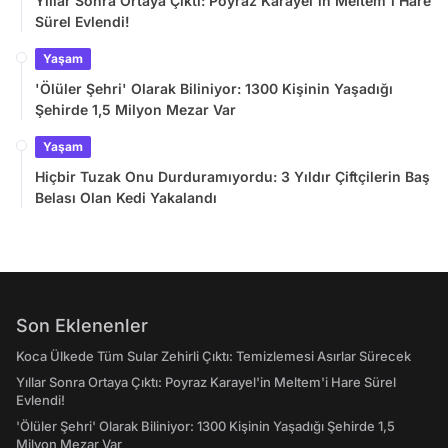
Yıllar Sonra Ortaya Çıktı: Poyraz Karayel'in Meltem'i Hare
Sürel Evlendi!
Yaşam
'Ölüler Şehri' Olarak Biliniyor: 1300 Kişinin Yaşadığı
Şehirde 1,5 Milyon Mezar Var
Yaşam
Hiçbir Tuzak Onu Durduramıyordu: 3 Yıldır Çiftçilerin Baş
Belası Olan Kedi Yakalandı
Son Eklenenler
Koca Ülkede Tüm Sular Zehirli Çıktı: Temizlemesi Asırlar Sürecek
Yıllar Sonra Ortaya Çıktı: Poyraz Karayel'in Meltem'i Hare Sürel
Evlendi!
'Ölüler Şehri' Olarak Biliniyor: 1300 Kişinin Yaşadığı Şehirde 1,5
Milyon Mezar Var