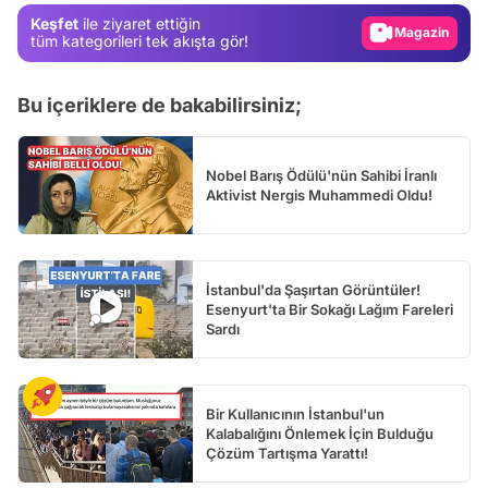
Magazin
Keşfet
ile ziyaret ettiğin
tüm kategorileri tek akışta gör!
Video
Test
Bu içeriklere de bakabilirsiniz;
Nobel Barış Ödülü'nün Sahibi İranlı
Aktivist Nergis Muhammedi Oldu!
İstanbul'da Şaşırtan Görüntüler!
Esenyurt'ta Bir Sokağı Lağım Fareleri
Sardı
Bir Kullanıcının İstanbul'un
Kalabalığını Önlemek İçin Bulduğu
Çözüm Tartışma Yarattı!