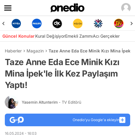
Güncel Konular
Kural Değişiyor
Emekli Zammı
Acı Gerçekler
Haberler
Magazin
Taze Anne Eda Ece Minik Kızı Mina İpek'le
Taze Anne Eda Ece Minik Kızı
Mina İpek'le İlk Kez Paylaşım
Yaptı!
Yasemin Altunterim
- TV Editörü
Onedio’yu Google'a ekleyin
16.05.2024 - 16:03