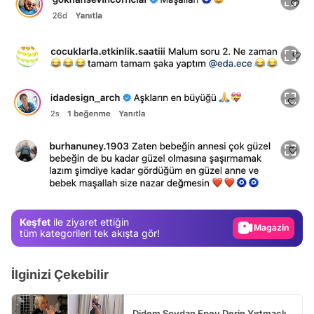
Video
Test
Gündem
Magazin
Keşfet
ile ziyaret ettiğin
Video
tüm kategorileri tek akışta gör!
Test
İlginizi Çekebilir
Didem Soydan Epey Derin Yırtmaçlı