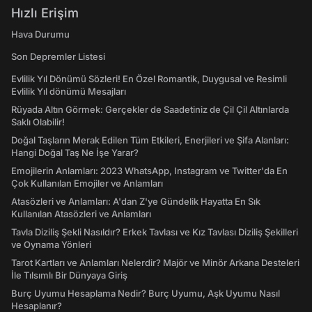
Hızlı Erişim
Hava Durumu
Son Depremler Listesi
Evlilik Yıl Dönümü Sözleri! En Özel Romantik, Duygusal ve Resimli
Evlilik Yıl dönümü Mesajları
Rüyada Altın Görmek: Gerçekler de Saadetiniz de Çil Çil Altınlarda
Saklı Olabilir!
Doğal Taşların Merak Edilen Tüm Etkileri, Enerjileri ve Şifa Alanları:
Hangi Doğal Taş Ne İşe Yarar?
Emojilerin Anlamları: 2023 WhatsApp, Instagram ve Twitter'da En
Çok Kullanılan Emojiler ve Anlamları
Atasözleri ve Anlamları: A'dan Z'ye Gündelik Hayatta En Sık
Kullanılan Atasözleri ve Anlamları
Tavla Diziliş Şekli Nasıldır? Erkek Tavlası ve Kız Tavlası Diziliş Şekilleri
ve Oynama Yönleri
Tarot Kartları ve Anlamları Nelerdir? Majör ve Minör Arkana Desteleri
İle Tılsımlı Bir Dünyaya Giriş
Burç Uyumu Hesaplama Nedir? Burç Uyumu, Aşk Uyumu Nasıl
Hesaplanır?