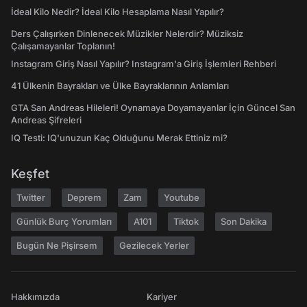
İdeal Kilo Nedir? İdeal Kilo Hesaplama Nasıl Yapılır?
Ders Çalışırken Dinlenecek Müzikler Nelerdir? Müziksiz
Çalışamayanlar Toplanın!
Instagram Giriş Nasıl Yapılır? Instagram'a Giriş İşlemleri Rehberi
41 Ülkenin Bayrakları ve Ülke Bayraklarının Anlamları
GTA San Andreas Hileleri! Oynamaya Doyamayanlar İçin Güncel San
Andreas Şifreleri
IQ Testi: IQ'unuzun Kaç Olduğunu Merak Ettiniz mi?
Keşfet
Twitter
Deprem
Zam
Youtube
Günlük Burç Yorumları
A101
Tiktok
Son Dakika
Bugün Ne Pişirsem
Gezilecek Yerler
Hakkımızda
Kariyer