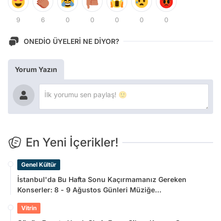
9
6
0
0
0
0
0
ONEDİO ÜYELERİ NE DİYOR?
Yorum Yazın
En Yeni İçerikler!
Genel Kültür
İstanbul'da Bu Hafta Sonu Kaçırmamanız Gereken
Konserler: 8 - 9 Ağustos Günleri Müziğe
Doyamayacaksınız!
Vitrin