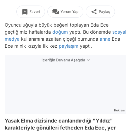
Favori
Yorum Yap
Paylaş
Oyunculuğuyla büyük beğeni toplayan Eda Ece
geçtiğimiz haftalarda
doğum
yaptı. Bu dönemde
sosyal
medya
kullanımını azaltan çiçeği burnunda
anne
Eda
Ece minik kızıyla ilk kez
paylaşım
yaptı.
İçeriğin Devamı Aşağıda
Reklam
Yasak Elma dizisinde canlandırdığı "Yıldız"
karakteriyle gönülleri fetheden Eda Ece, yer