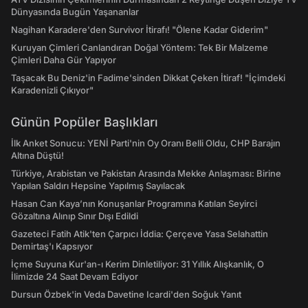
Dünyasında Bugün Yaşananlar
Nagihan Karadere'den Survivor İtirafı! "Ölene Kadar Giderim"
Kuruyan Çimleri Canlandıran Doğal Yöntem: Tek Bir Malzeme
Çimleri Daha Gür Yapıyor
Taşacak Bu Deniz'in Fadime'sinden Dikkat Çeken İtiraf! "İçimdeki
Karadenizli Çıkıyor"
Günün Popüler Başlıkları
İlk Anket Sonucu: YENİ Parti'nin Oy Oranı Belli Oldu, CHP Barajın
Altına Düştü!
Türkiye, Arabistan ve Pakistan Arasında Mekke Anlaşması: Birine
Yapılan Saldırı Hepsine Yapılmış Sayılacak
Hasan Can Kaya’nın Konuşanlar Programına Katılan Seyirci
Gözaltına Alınıp Sınır Dışı Edildi
Gazeteci Fatih Atik'ten Çarpıcı İddia: Çerçeve Yasa Selahattin
Demirtaş'ı Kapsıyor
İçme Suyuna Kur'an-ı Kerim Dinletiliyor: 31 Yıllık Alışkanlık, O
İlimizde 24 Saat Devam Ediyor
Dursun Özbek'in Veda Davetine Icardi'den Soğuk Yanıt