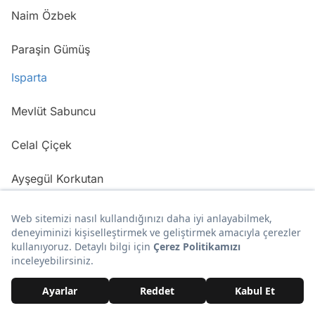
Naim Özbek
Paraşin Gümüş
Isparta
Mevlüt Sabuncu
Celal Çiçek
Ayşegül Korkutan
Ebubekir Gönan
Mersin
Fatma Kurtulan
Rıdvan Turan