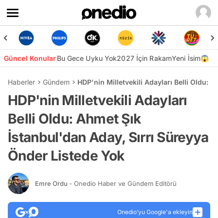
Güncel Konular
Bu Gece Uyku Yok
2027 İçin Rakam
Yeni İsim😱
Haberler
Gündem
HDP'nin Milletvekili Adayları Belli Oldu: 
HDP'nin Milletvekili Adayları
Belli Oldu: Ahmet Şık
İstanbul'dan Aday, Sırrı Süreyya
Önder Listede Yok
Emre Ordu
- Onedio Haber ve Gündem Editörü
Onedio’yu Google'a ekleyin