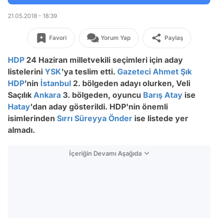
21.05.2018 - 18:39
Favori
Yorum Yap
Paylaş
HDP
24 Haziran milletvekili seçimleri için aday
listelerini
YSK
'ya teslim etti.
Gazeteci
Ahmet Şık
HDP
'nin
İstanbul
2. bölgeden adayı olurken, Veli
Saçılık
Ankara
3. bölgeden, oyuncu
Barış Atay
ise
Hatay
'dan aday gösterildi. HDP'nin önemli
isimlerinden
Sırrı Süreyya Önder
ise listede yer
almadı.
İçeriğin Devamı Aşağıda