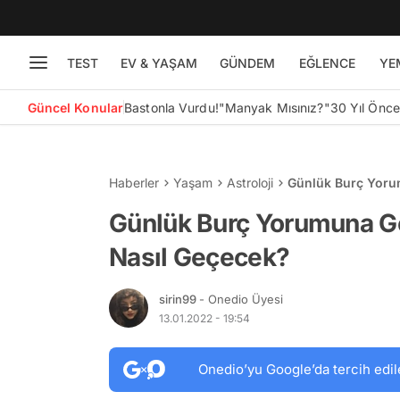
TEST
EV & YAŞAM
GÜNDEM
EĞLENCE
YE
Güncel Konular
Bastonla Vurdu!
"Manyak Mısınız?"
30 Yıl Önc
Haberler
Yaşam
Astroloji
Günlük Burç Yoru
Günlük Burç Yorumuna G
Nasıl Geçecek?
sirin99
- Onedio Üyesi
13.01.2022 - 19:54
Onedio’yu Google’da tercih edil