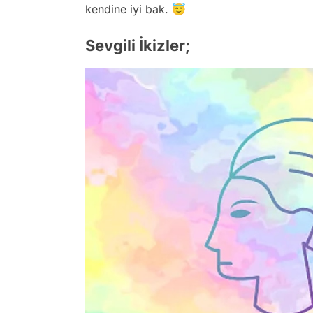
kendine iyi bak. 😇
Sevgili İkizler;