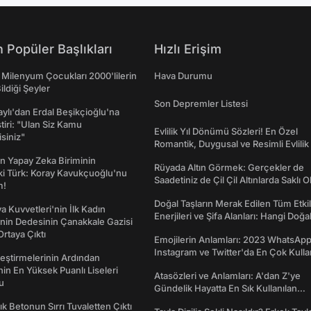
 Popüler Başlıkları
Hızlı Erişim
 Milenyum Çocukları 2000'lilerin
Hava Durumu
ildiği Şeyler
Son Depremler Listesi
taylı'dan Erdal Beşikçioğlu'na
ştiri: "Ulan Siz Kamu
Evlilik Yıl Dönümü Sözleri! En Özel
isiniz"
Romantik, Duygusal ve Resimli Evlilik 
dönümü Mesajları
n Yapay Zeka Biriminin
Rüyada Altın Görmek: Gerçekler de
ki Türk: Koray Kavukçuoğlu'nu
Saadetiniz de Çil Çil Altınlarda Saklı Ol
m!
Doğal Taşların Merak Edilen Tüm Etkil
a Kuvvetleri'nin İlk Kadın
Enerjileri ve Şifa Alanları: Hangi Doğa
nin Dedesinin Çanakkale Gazisi
Ne İşe Yarar?
rtaya Çıktı
Emojilerin Anlamları: 2023 WhatsApp
Instagram ve Twitter'da En Çok Kulla
eştirmelerinin Ardından
Emojiler ve Anlamları
nin En Yüksek Puanlı Liseleri
Atasözleri ve Anlamları: A'dan Z'ye
du
Gündelik Hayatta En Sık Kullanılan
Atasözleri ve Anlamları
lık Betonun Sırrı Tuvaletten Çıktı