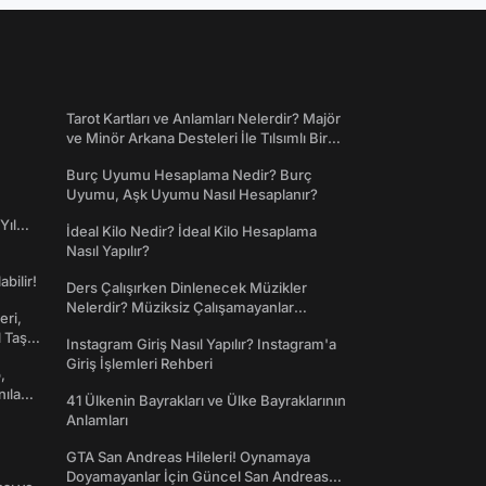
Tarot Kartları ve Anlamları Nelerdir? Majör
ve Minör Arkana Desteleri İle Tılsımlı Bir
Dünyaya Giriş
Burç Uyumu Hesaplama Nedir? Burç
Uyumu, Aşk Uyumu Nasıl Hesaplanır?
Yıl
İdeal Kilo Nedir? İdeal Kilo Hesaplama
Nasıl Yapılır?
abilir!
Ders Çalışırken Dinlenecek Müzikler
Nelerdir? Müziksiz Çalışamayanlar
eri,
Toplanın!
l Taş
Instagram Giriş Nasıl Yapılır? Instagram'a
Giriş İşlemleri Rehberi
,
nılan
41 Ülkenin Bayrakları ve Ülke Bayraklarının
Anlamları
GTA San Andreas Hileleri! Oynamaya
Doyamayanlar İçin Güncel San Andreas