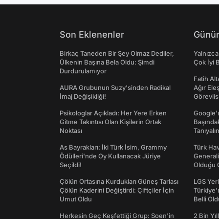
Son Eklenenler
Günün
Birkaç Taneden Bir Şey Olmaz Dediler,
Yalnızca
Ülkenin Başına Bela Oldu: Şimdi
Çok İyi B
Durdurulamıyor
Fatih Al
AURA Grubunun Suzy'sinden Radikal
Ağır Ele
İmaj Değişikliği!
Görevlis
Psikologlar Açıkladı: Her Yere Erken
Google'ı
Gitme Takıntısı Olan Kişilerin Ortak
Başında
Noktası
Tanıyalı
As Bayrakları: İki Türk İsim, Grammy
Türk Hav
Ödülleri'nde Oy Kullanacak Jüriye
Generali
Seçildi!
Olduğu O
Çölün Ortasına Kurdukları Güneş Tarlası
LGS Yerl
Çölün Kaderini Değiştirdi: Çiftçiler İçin
Türkiye'
Umut Oldu
Belli Ol
Herkesin Geç Keşfettiği Grup: Soen'in
2 Bin Yıl