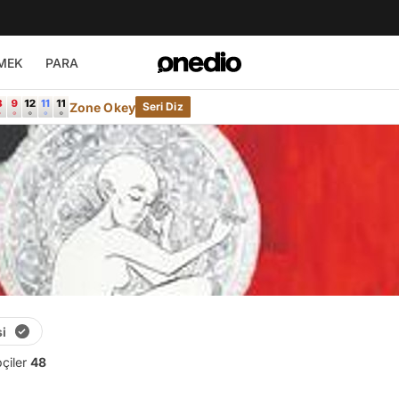
MEK
PARA
Zone Okey
Seri Diz
i
pçiler
48