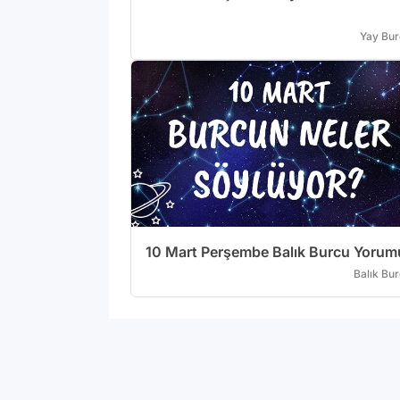
Yay Bu
10 Mart Perşembe Balık Burcu Yorum
Balık Bu