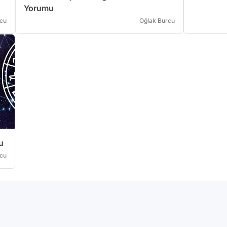
Yorumu
rcu
Oğlak Burcu
u
rcu