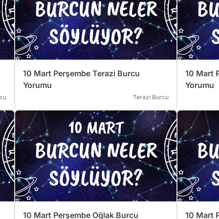
10 Mart Perşembe Terazi Burcu
10 Mart 
Yorumu
Yorumu
cu
Terazi Burcu
10 Mart Perşembe Oğlak Burcu
10 Mart 