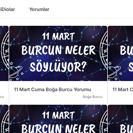
iDiolar
Yorumlar
11 Mart Cuma Boğa Burcu Yorumu
11 Mart 
cu
Boğa Burcu