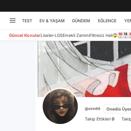
TEST
EV & YAŞAM
GÜNDEM
EĞLENCE
YE
Güncel Konular
Liseler-LGS
Emekli Zammı
Filtresiz Hali😱
Onedio Üyes
@sirin99
Takip Ettikleri
0
Taki