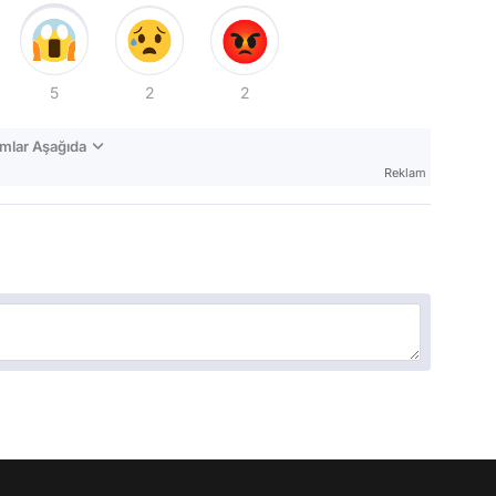
5
2
2
mlar Aşağıda
Reklam