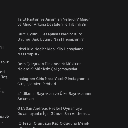
Tarot Kartları ve Anlamları Nelerdir? Majör
ve Minör Arkana Desteleri İle Tılsımlı Bir
Dünyaya Giriş
Burç Uyumu Hesaplama Nedir? Burç
Uyumu, Aşk Uyumu Nasıl Hesaplanır?
Yıl
İdeal Kilo Nedir? İdeal Kilo Hesaplama
Nasıl Yapılır?
abilir!
Ders Çalışırken Dinlenecek Müzikler
Nelerdir? Müziksiz Çalışamayanlar
eri,
Toplanın!
l Taş
Instagram Giriş Nasıl Yapılır? Instagram'a
Giriş İşlemleri Rehberi
,
nılan
41 Ülkenin Bayrakları ve Ülke Bayraklarının
Anlamları
GTA San Andreas Hileleri! Oynamaya
Doyamayanlar İçin Güncel San Andreas
ası ve
Şifreleri
IQ Testi: IQ'unuzun Kaç Olduğunu Merak