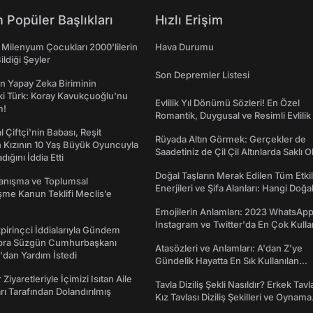
 Popüler Başlıkları
Hızlı Erişim
 Milenyum Çocukları 2000'lilerin
Hava Durumu
ildiği Şeyler
Son Depremler Listesi
n Yapay Zeka Biriminin
ki Türk: Koray Kavukçuoğlu'nu
Evlilik Yıl Dönümü Sözleri! En Özel
m!
Romantik, Duygusal ve Resimli Evlilik 
dönümü Mesajları
l Çiftçi'nin Babası, Reşit
Rüyada Altın Görmek: Gerçekler de
 Kızının 10 Yaş Büyük Oyuncuyla
Saadetiniz de Çil Çil Altınlarda Saklı Ol
ığını İddia Etti
Doğal Taşların Merak Edilen Tüm Etkil
yanışma ve Toplumsal
Enerjileri ve Şifa Alanları: Hangi Doğa
me Kanun Teklifi Meclis’e
Ne İşe Yarar?
Emojilerin Anlamları: 2023 WhatsApp
Instagram ve Twitter'da En Çok Kulla
irinçci İddialarıyla Gündem
Emojiler ve Anlamları
bra Süzgün Cumhurbaşkanı
Atasözleri ve Anlamları: A'dan Z'ye
dan Yardım İstedi
Gündelik Hayatta En Sık Kullanılan
Atasözleri ve Anlamları
 Ziyaretleriyle İçimizi Isıtan Aile
Tavla Diziliş Şekli Nasıldır? Erkek Tavl
ı Tarafından Dolandırılmış
Kız Tavlası Diziliş Şekilleri ve Oynama
Yönleri