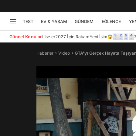
TEST
EV & YAŞAM
GÜNDEM
EĞLENCE
YE
Güncel Konular
Liseler
2027 İçin Rakam
Yeni İsim😱
Haberler
Video
GTA'yı Gerçek Hayata Taşıya