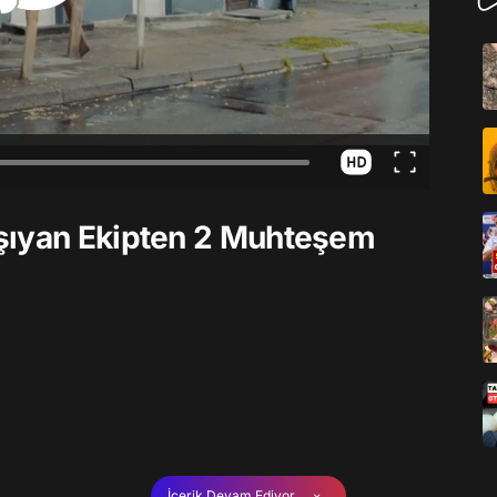
şıyan Ekipten 2 Muhteşem
İçerik Devam Ediyor