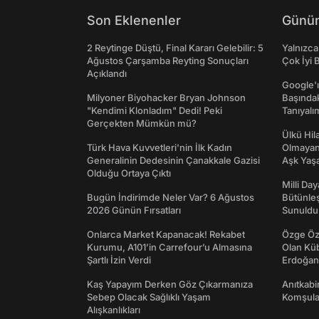
Son Eklenenler
Günün
2 Reytinge Düştü, Final Kararı Gelebilir: 5
Yalnızca
Ağustos Çarşamba Reyting Sonuçları
Çok İyi B
Açıklandı
Google'ı
Milyoner Biyohacker Bryan Johnson
Başında
"Kendimi Klonladım" Dedi! Peki
Tanıyalı
Gerçekten Mümkün mü?
Ülkü Hila
Türk Hava Kuvvetleri'nin İlk Kadın
Olmayan
Generalinin Dedesinin Çanakkale Gazisi
Aşk Yaşad
Olduğu Ortaya Çıktı
Milli Da
Bugün İndirimde Neler Var? 6 Ağustos
Bütünleş
2026 Günün Fırsatları
Sunuldu
Onlarca Market Kapanacak! Rekabet
Özge Özp
Kurumu, A101’in Carrefour’u Almasına
Olan Kü
Şartlı İzin Verdi
Erdoğan'
Kaş Yapayım Derken Göz Çıkarmanıza
Anıtkabir
Sebep Olacak Sağlıklı Yaşam
Komşular
Alışkanlıkları