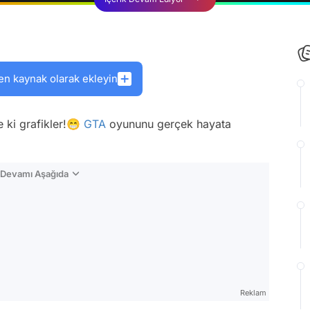
en kaynak olarak ekleyin
 ki grafikler!😁
GTA
oyununu gerçek hayata
n Devamı Aşağıda
Reklam