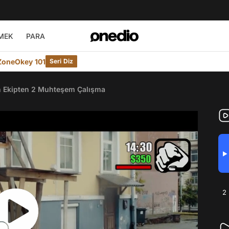
MEK
PARA
ZoneOkey 101
Seri Diz
n Ekipten 2 Muhteşem Çalışma
▶
2