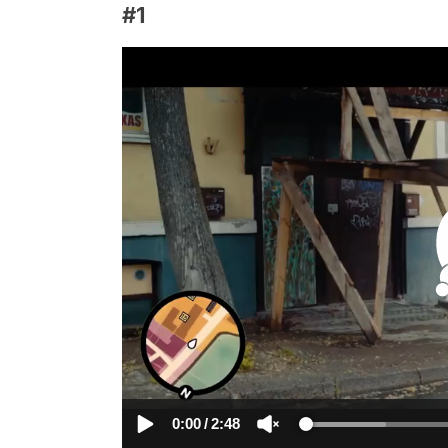
#1
0:00
/
2:48