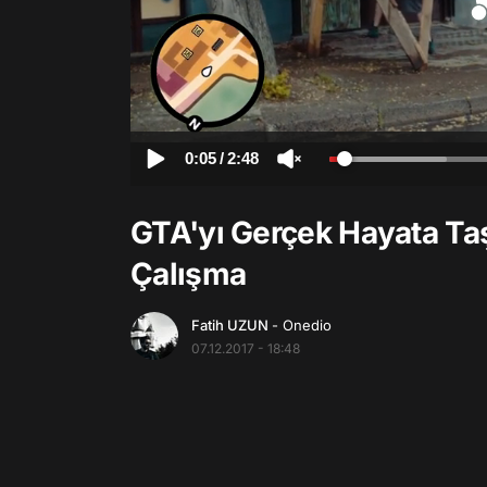
0:05
/
2:48
GTA'yı Gerçek Hayata Ta
Çalışma
Fatih UZUN
- Onedio
07.12.2017 - 18:48