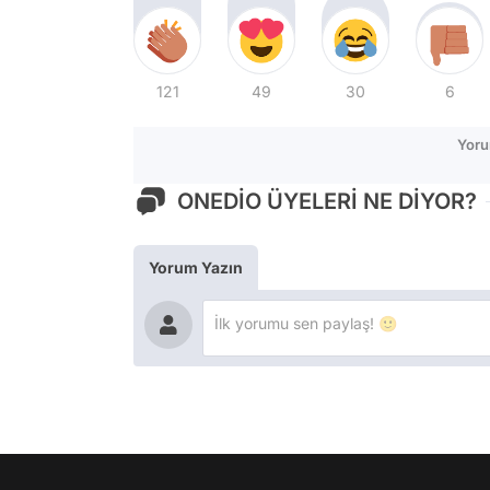
121
49
30
6
Yoru
ONEDİO ÜYELERİ NE DİYOR?
Yorum Yazın