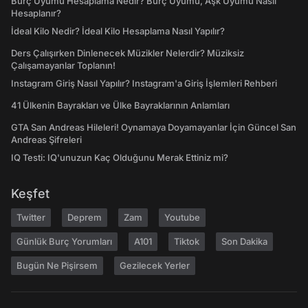
Burç Uyumu Hesaplama Nedir? Burç Uyumu, Aşk Uyumu Nasıl
Hesaplanır?
İdeal Kilo Nedir? İdeal Kilo Hesaplama Nasıl Yapılır?
Ders Çalışırken Dinlenecek Müzikler Nelerdir? Müziksiz
Çalışamayanlar Toplanın!
Instagram Giriş Nasıl Yapılır? Instagram'a Giriş İşlemleri Rehberi
41 Ülkenin Bayrakları ve Ülke Bayraklarının Anlamları
GTA San Andreas Hileleri! Oynamaya Doyamayanlar İçin Güncel San
Andreas Şifreleri
IQ Testi: IQ'unuzun Kaç Olduğunu Merak Ettiniz mi?
Keşfet
Twitter
Deprem
Zam
Youtube
Günlük Burç Yorumları
A101
Tiktok
Son Dakika
Bugün Ne Pişirsem
Gezilecek Yerler