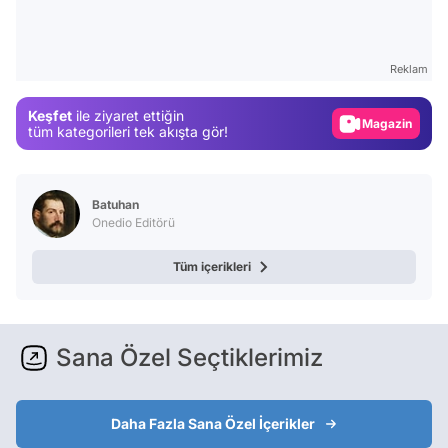
Video
Test
Reklam
Gündem
Keşfet
ile ziyaret ettiğin
Magazin
tüm kategorileri tek akışta gör!
Video
Test
Batuhan
Onedio Editörü
Tüm içerikleri
Sana Özel Seçtiklerimiz
Daha Fazla Sana Özel İçerikler