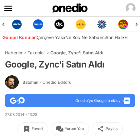
Güncel Konular
Çerçeve Yasa
Ne Koç Ne Sabancı
Son Hali👀
Haberler
Teknoloji
Google, Zync'i Satın Aldı
Google, Zync'i Satın Aldı
Batuhan
- Onedio Editörü
Onedio’yu Google'a ekleyin
27.08.2014 - 13:28
Favori
Yorum Yap
Paylaş