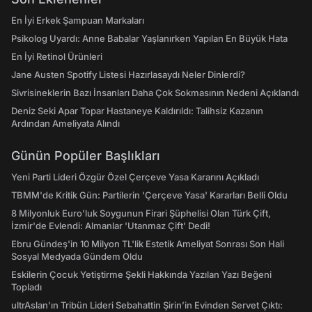
En İyi Erkek Şampuan Markaları
Psikolog Uyardı: Anne Babalar Yaşlanırken Yapılan En Büyük Hata
En İyi Retinol Ürünleri
Jane Austen Spotify Listesi Hazırlasaydı Neler Dinlerdi?
Sivrisineklerin Bazı İnsanları Daha Çok Sokmasının Nedeni Açıklandı
Deniz Seki Apar Topar Hastaneye Kaldırıldı: Talihsiz Kazanın
Ardından Ameliyata Alındı
Günün Popüler Başlıkları
Yeni Parti Lideri Özgür Özel Çerçeve Yasa Kararını Açıkladı
TBMM'de Kritik Gün: Partilerin 'Çerçeve Yasa' Kararları Belli Oldu
8 Milyonluk Euro'luk Soygunun Firari Şüphelisi Olan Türk Çift,
İzmir'de Evlendi: Almanlar 'Utanmaz Çift' Dedi!
Ebru Gündeş'in 10 Milyon TL'lik Estetik Ameliyat Sonrası Son Hali
Sosyal Medyada Gündem Oldu
Eskilerin Çocuk Yetiştirme Şekli Hakkında Yazılan Yazı Beğeni
Topladı
ultrAslan’ın Tribün Lideri Sebahattin Şirin’in Evinden Servet Çıktı: