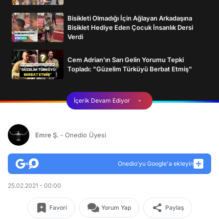
Bisikleti Olmadığı İçin Ağlayan Arkadaşına
Bisiklet Hediye Eden Çocuk İnsanlık Dersi
Verdi
Cem Adrian'ın Sarı Gelin Yorumu Tepki
Topladı: "Güzelim Türküyü Berbat Etmiş"
İçerik Devam Ediyor
Emre Ş.
- Onedio Üyesi
Onedio’yu Google'a ekleyin
25.02.2021 - 00:00
Favori
Yorum Yap
Paylaş