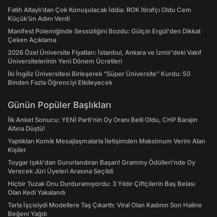
Fatih Altaylı’dan Çok Konuşulacak İddia: ROK İtirafçı Oldu Cem
Küçük’ün Adını Verdi
Manifest Polemiğinde Sessizliğini Bozdu: Gülçin Ergül'den Dikkat
Çeken Açıklama
2026 Özel Üniversite Fiyatları: İstanbul, Ankara ve İzmir'deki Vakıf
Üniversitelerinin Yeni Dönem Ücretleri
İki İngiliz Üniversitesi Birleşerek “Süper Üniversite” Kurdu: 50
Binden Fazla Öğrenciyi Etkileyecek
Günün Popüler Başlıkları
İlk Anket Sonucu: YENİ Parti'nin Oy Oranı Belli Oldu, CHP Barajın
Altına Düştü!
Yaptıkları Komik Mesajlaşmalarla İletişimden Maksimum Verim Alan
Kişiler
Toygar Işıklı'dan Gururlandıran Başarı! Grammy Ödülleri'nde Oy
Verecek Jüri Üyeleri Arasına Seçildi
Hiçbir Tuzak Onu Durduramıyordu: 3 Yıldır Çiftçilerin Baş Belası
Olan Kedi Yakalandı
Tarla İşçisiydi Modellere Taş Çıkarttı: Viral Olan Kadının Son Haline
Beğeni Yağdı