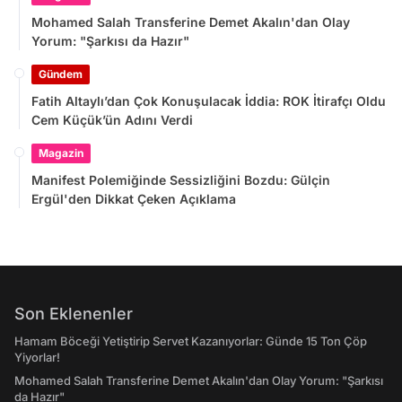
Mohamed Salah Transferine Demet Akalın'dan Olay
Yorum: "Şarkısı da Hazır"
Gündem
Fatih Altaylı’dan Çok Konuşulacak İddia: ROK İtirafçı Oldu
Cem Küçük’ün Adını Verdi
Magazin
Manifest Polemiğinde Sessizliğini Bozdu: Gülçin
Ergül'den Dikkat Çeken Açıklama
Son Eklenenler
Hamam Böceği Yetiştirip Servet Kazanıyorlar: Günde 15 Ton Çöp
Yiyorlar!
Mohamed Salah Transferine Demet Akalın'dan Olay Yorum: "Şarkısı
da Hazır"