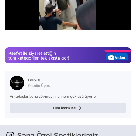
Video
/
Test
Gündem
Magazin
Keşfet
ile ziyaret ettiğin
Video
tüm kategorileri tek akışta gör!
Test
Emre Ş.
Onedio Üyesi
Arkadaşlar bana sövmeyin, annem çok üzülüyor. :(
Tüm içerikleri
Sana Özel Seçtiklerimiz