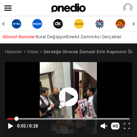
Güncel Konular
Kural Değişiyor
Emekli Zammı
Acı Gerçekler
Haberler
Video
Gerdeğe Girecek Damadı Evin Kapısının Önün
0:01
/
0:18