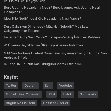
İle Tılsımlı Bir Dünyaya Giriş
Burç Uyumu Hesaplama Nedir? Burç Uyumu, Aşk Uyumu Nasıl
Hesaplanır?
İdeal Kilo Nedir? İdeal Kilo Hesaplama Nasıl Yapılır?
Ders Çalışırken Dinlenecek Müzikler Nelerdir? Müziksiz
Çalışamayanlar Toplanın!
Instagram Giriş Nasıl Yapılır? Instagram'a Giriş İşlemleri Rehberi
41 Ülkenin Bayrakları ve Ülke Bayraklarının Anlamları
GTA San Andreas Hileleri! Oynamaya Doyamayanlar İçin Güncel San
Andreas Şifreleri
IQ Testi: IQ'unuzun Kaç Olduğunu Merak Ettiniz mi?
Keşfet
Twitter
Deprem
Zam
Youtube
Günlük Burç Yorumları
A101
Tiktok
Son Dakika
Bugün Ne Pişirsem
Gezilecek Yerler