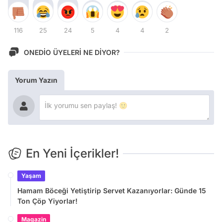
116
25
24
5
4
4
2
ONEDİO ÜYELERİ NE DİYOR?
Yorum Yazın
En Yeni İçerikler!
Yaşam
Hamam Böceği Yetiştirip Servet Kazanıyorlar: Günde 15
Ton Çöp Yiyorlar!
Magazin