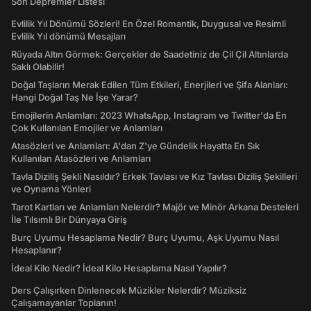
Son Depremler Listesi
Evlilik Yıl Dönümü Sözleri! En Özel Romantik, Duygusal ve Resimli
Evlilik Yıl dönümü Mesajları
Rüyada Altın Görmek: Gerçekler de Saadetiniz de Çil Çil Altınlarda
Saklı Olabilir!
Doğal Taşların Merak Edilen Tüm Etkileri, Enerjileri ve Şifa Alanları:
Hangi Doğal Taş Ne İşe Yarar?
Emojilerin Anlamları: 2023 WhatsApp, Instagram ve Twitter'da En
Çok Kullanılan Emojiler ve Anlamları
Atasözleri ve Anlamları: A'dan Z'ye Gündelik Hayatta En Sık
Kullanılan Atasözleri ve Anlamları
Tavla Diziliş Şekli Nasıldır? Erkek Tavlası ve Kız Tavlası Diziliş Şekilleri
ve Oynama Yönleri
Tarot Kartları ve Anlamları Nelerdir? Majör ve Minör Arkana Desteleri
İle Tılsımlı Bir Dünyaya Giriş
Burç Uyumu Hesaplama Nedir? Burç Uyumu, Aşk Uyumu Nasıl
Hesaplanır?
İdeal Kilo Nedir? İdeal Kilo Hesaplama Nasıl Yapılır?
Ders Çalışırken Dinlenecek Müzikler Nelerdir? Müziksiz
Çalışamayanlar Toplanın!