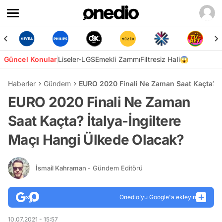
Güncel Konular
Liseler-LGS
Emekli Zammı
Filtresiz Hali😱
Haberler
Gündem
EURO 2020 Finali Ne Zaman Saat Kaçta? İt
EURO 2020 Finali Ne Zaman
Saat Kaçta? İtalya-İngiltere
Maçı Hangi Ülkede Olacak?
İsmail Kahraman
- Gündem Editörü
Onedio’yu Google'a ekleyin
10.07.2021 - 15:57