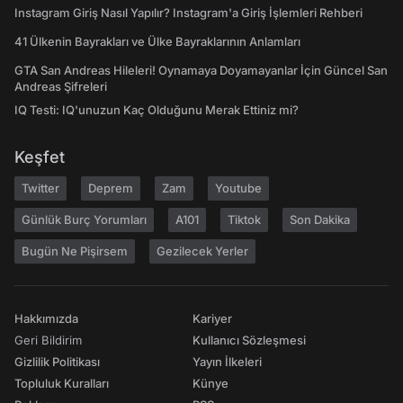
Instagram Giriş Nasıl Yapılır? Instagram'a Giriş İşlemleri Rehberi
41 Ülkenin Bayrakları ve Ülke Bayraklarının Anlamları
GTA San Andreas Hileleri! Oynamaya Doyamayanlar İçin Güncel San
Andreas Şifreleri
IQ Testi: IQ'unuzun Kaç Olduğunu Merak Ettiniz mi?
Keşfet
Twitter
Deprem
Zam
Youtube
Günlük Burç Yorumları
A101
Tiktok
Son Dakika
Bugün Ne Pişirsem
Gezilecek Yerler
Hakkımızda
Kariyer
Geri Bildirim
Kullanıcı Sözleşmesi
Gizlilik Politikası
Yayın İlkeleri
Topluluk Kuralları
Künye