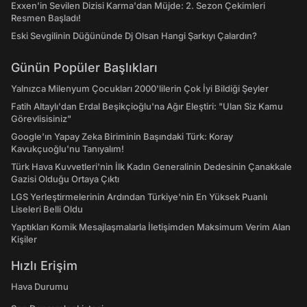
Exxen'in Sevilen Dizisi Karma'dan Müjde: 2. Sezon Çekimleri
Resmen Başladı!
Eski Sevgilinin Düğününde Dj Olsan Hangi Şarkıyı Çalardın?
Günün Popüler Başlıkları
Yalnızca Milenyum Çocukları 2000'lilerin Çok İyi Bildiği Şeyler
Fatih Altaylı'dan Erdal Beşikçioğlu'na Ağır Eleştiri: "Ulan Siz Kamu
Görevlisisiniz"
Google'ın Yapay Zeka Biriminin Başındaki Türk: Koray
Kavukçuoğlu'nu Tanıyalım!
Türk Hava Kuvvetleri'nin İlk Kadın Generalinin Dedesinin Çanakkale
Gazisi Olduğu Ortaya Çıktı
LGS Yerleştirmelerinin Ardından Türkiye'nin En Yüksek Puanlı
Liseleri Belli Oldu
Yaptıkları Komik Mesajlaşmalarla İletişimden Maksimum Verim Alan
Kişiler
Hızlı Erişim
Hava Durumu