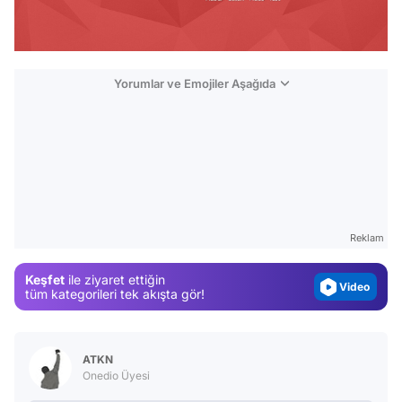
Yorumlar ve Emojiler Aşağıda
Video
Test
Gündem
Reklam
Magazin
Keşfet
ile ziyaret ettiğin
Video
tüm kategorileri tek akışta gör!
Test
ATKN
Onedio Üyesi