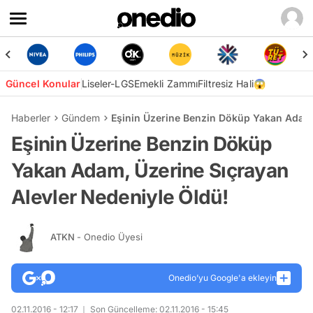
Güncel Konular
Liseler-LGS
Emekli Zammı
Filtresiz Hali😱
Haberler
Gündem
Eşinin Üzerine Benzin Döküp Yakan Adam,
Eşinin Üzerine Benzin Döküp
Yakan Adam, Üzerine Sıçrayan
Alevler Nedeniyle Öldü!
ATKN
- Onedio Üyesi
Onedio’yu Google'a ekleyin
02.11.2016 - 12:17
Son Güncelleme: 02.11.2016 - 15:45