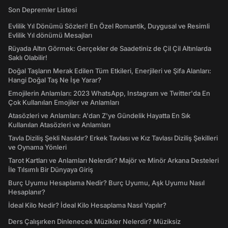
Son Depremler Listesi
Evlilik Yıl Dönümü Sözleri! En Özel Romantik, Duygusal ve Resimli
Evlilik Yıl dönümü Mesajları
Rüyada Altın Görmek: Gerçekler de Saadetiniz de Çil Çil Altınlarda
Saklı Olabilir!
Doğal Taşların Merak Edilen Tüm Etkileri, Enerjileri ve Şifa Alanları:
Hangi Doğal Taş Ne İşe Yarar?
Emojilerin Anlamları: 2023 WhatsApp, Instagram ve Twitter'da En
Çok Kullanılan Emojiler ve Anlamları
Atasözleri ve Anlamları: A'dan Z'ye Gündelik Hayatta En Sık
Kullanılan Atasözleri ve Anlamları
Tavla Diziliş Şekli Nasıldır? Erkek Tavlası ve Kız Tavlası Diziliş Şekilleri
ve Oynama Yönleri
Tarot Kartları ve Anlamları Nelerdir? Majör ve Minör Arkana Desteleri
İle Tılsımlı Bir Dünyaya Giriş
Burç Uyumu Hesaplama Nedir? Burç Uyumu, Aşk Uyumu Nasıl
Hesaplanır?
İdeal Kilo Nedir? İdeal Kilo Hesaplama Nasıl Yapılır?
Ders Çalışırken Dinlenecek Müzikler Nelerdir? Müziksiz