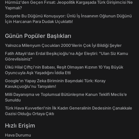
Hürmüz'den Geçen Fırsat: Jeopolitik Kargaşada Türk Girişimcisi Ne
Yapmalı?
Sosyete Bu Düğünü Konuşuyor: Ünlü İş İnsanının Oğlunun Düğünü
İçin Harcanan Para Dudak Uçuklattı!
Günün Popüler Başlıkları
Yalnızca Milenyum Çocukları 2000'lilerin Çok İyi Bildiği Şeyler
Fatih Altaylı'dan Erdal Beşikçioğlu'na Ağır Eleştiri: "Ulan Siz Kamu
Görevlisisiniz"
Ülkü Hilal Çiftçi'nin Babası, Reşit Olmayan Kızının 10 Yaş Büyük
Oyuncuyla Aşk Yaşadığını İddia Etti
Google'ın Yapay Zeka Biriminin Başındaki Türk: Koray
Kavukçuoğlu'nu Tanıyalım!
Milli Dayanışma ve Toplumsal Bütünleşme Kanun Teklifi Meclis’e
Sunuldu
Türk Hava Kuvvetleri'nin İlk Kadın Generalinin Dedesinin Çanakkale
Gazisi Olduğu Ortaya Çıktı
Hızlı Erişim
Hava Durumu