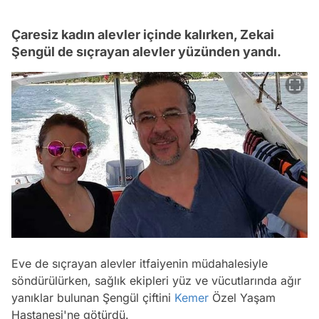
Çaresiz kadın alevler içinde kalırken, Zekai
Şengül de sıçrayan alevler yüzünden yandı.
Eve de sıçrayan alevler itfaiyenin müdahalesiyle
söndürülürken, sağlık ekipleri yüz ve vücutlarında ağır
yanıklar bulunan Şengül çiftini
Kemer
Özel Yaşam
Hastanesi'ne götürdü.