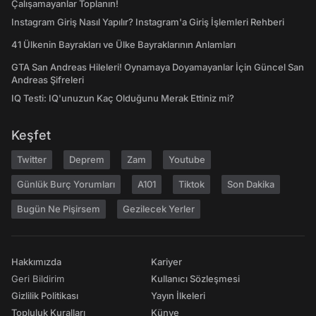
Çalışamayanlar Toplanın!
Instagram Giriş Nasıl Yapılır? Instagram'a Giriş İşlemleri Rehberi
41 Ülkenin Bayrakları ve Ülke Bayraklarının Anlamları
GTA San Andreas Hileleri! Oynamaya Doyamayanlar İçin Güncel San
Andreas Şifreleri
IQ Testi: IQ'unuzun Kaç Olduğunu Merak Ettiniz mi?
Keşfet
Twitter
Deprem
Zam
Youtube
Günlük Burç Yorumları
A101
Tiktok
Son Dakika
Bugün Ne Pişirsem
Gezilecek Yerler
Hakkımızda
Kariyer
Geri Bildirim
Kullanıcı Sözleşmesi
Gizlilik Politikası
Yayın İlkeleri
Topluluk Kuralları
Künye