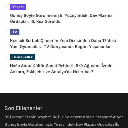
Yaşam
Güneş Böyle Görülmemişti: Yüzeyindeki Dev Plazma
Girdapları İlk Kez Görüldü
TV
Kızılcık Şerbeti Çimen'in Yeni Dizisinden Daha 17'deki
Yeni Oyunculara TV Dünyasında Bugün Yaşananlar
Genel Kültür
Hafta Sonu Kültür Sanat Rehberi: 8-9 Ağustos İzmir,
Ankara, Eskişehir ve Antalya’da Neler Var?
Son Eklenenler
85 Ülkeye Vizesiz Seyahat: 90 Bin Dolar Veren 'Altın Pasaport' Alıyor
Güneş Böyle Görülmemişti: Yüzeyindeki Dev Plazma Girdapları İlk