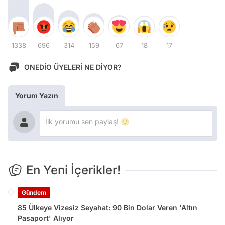
1338
696
314
159
67
18
17
ONEDİO ÜYELERİ NE DİYOR?
Yorum Yazın
En Yeni İçerikler!
Gündem
85 Ülkeye Vizesiz Seyahat: 90 Bin Dolar Veren 'Altın
Pasaport' Alıyor