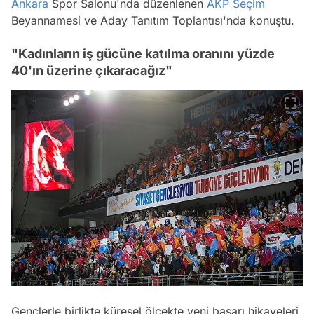
Ankara
Spor Salonu'nda düzenlenen
AKP
Seçim
Beyannamesi ve Aday Tanıtım Toplantısı'nda konuştu.
"Kadınların iş gücüne katılma oranını yüzde
40'ın üzerine çıkaracağız"
Gençlerle birlikte küresel ölçekte yeni başarı hikayeleri