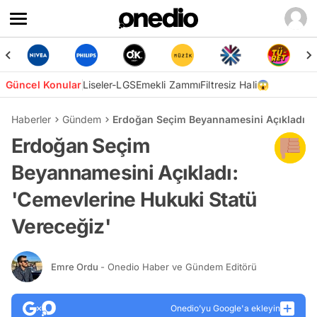
Güncel Konular
Liseler-LGS
Emekli Zammı
Filtresiz Hali😱
Haberler
Gündem
Erdoğan Seçim Beyannamesini Açıkladı: '
Erdoğan Seçim
Beyannamesini Açıkladı:
'Cemevlerine Hukuki Statü
Vereceğiz'
Emre Ordu
- Onedio Haber ve Gündem Editörü
Onedio’yu Google'a ekleyin