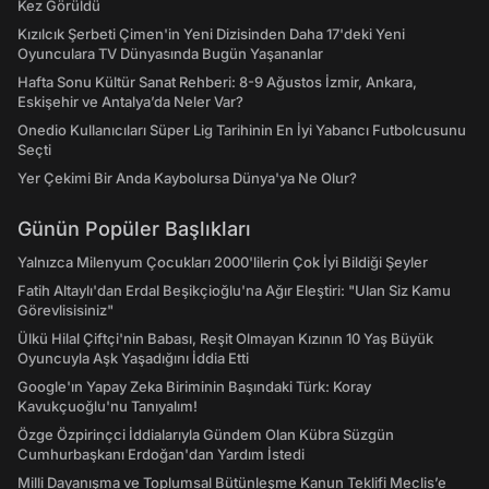
Kez Görüldü
Kızılcık Şerbeti Çimen'in Yeni Dizisinden Daha 17'deki Yeni
Oyunculara TV Dünyasında Bugün Yaşananlar
Hafta Sonu Kültür Sanat Rehberi: 8-9 Ağustos İzmir, Ankara,
Eskişehir ve Antalya’da Neler Var?
Onedio Kullanıcıları Süper Lig Tarihinin En İyi Yabancı Futbolcusunu
Seçti
Yer Çekimi Bir Anda Kaybolursa Dünya'ya Ne Olur?
Günün Popüler Başlıkları
Yalnızca Milenyum Çocukları 2000'lilerin Çok İyi Bildiği Şeyler
Fatih Altaylı'dan Erdal Beşikçioğlu'na Ağır Eleştiri: "Ulan Siz Kamu
Görevlisisiniz"
Ülkü Hilal Çiftçi'nin Babası, Reşit Olmayan Kızının 10 Yaş Büyük
Oyuncuyla Aşk Yaşadığını İddia Etti
Google'ın Yapay Zeka Biriminin Başındaki Türk: Koray
Kavukçuoğlu'nu Tanıyalım!
Özge Özpirinçci İddialarıyla Gündem Olan Kübra Süzgün
Cumhurbaşkanı Erdoğan'dan Yardım İstedi
Milli Dayanışma ve Toplumsal Bütünleşme Kanun Teklifi Meclis’e