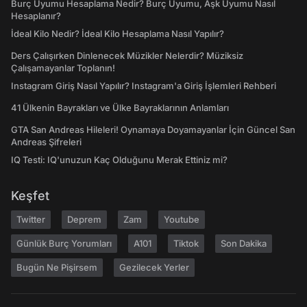
Burç Uyumu Hesaplama Nedir? Burç Uyumu, Aşk Uyumu Nasıl
Hesaplanır?
İdeal Kilo Nedir? İdeal Kilo Hesaplama Nasıl Yapılır?
Ders Çalışırken Dinlenecek Müzikler Nelerdir? Müziksiz
Çalışamayanlar Toplanın!
Instagram Giriş Nasıl Yapılır? Instagram'a Giriş İşlemleri Rehberi
41 Ülkenin Bayrakları ve Ülke Bayraklarının Anlamları
GTA San Andreas Hileleri! Oynamaya Doyamayanlar İçin Güncel San
Andreas Şifreleri
IQ Testi: IQ'unuzun Kaç Olduğunu Merak Ettiniz mi?
Keşfet
Twitter
Deprem
Zam
Youtube
Günlük Burç Yorumları
A101
Tiktok
Son Dakika
Bugün Ne Pişirsem
Gezilecek Yerler