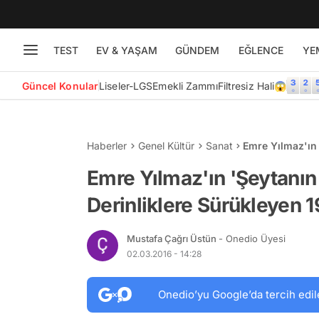
TEST
EV & YAŞAM
GÜNDEM
EĞLENCE
YE
Güncel Konular
Liseler-LGS
Emekli Zammı
Filtresiz Hali😱
Haberler
Genel Kültür
Sanat
Emre Yılmaz'ın 
Sürükleyen 19 A
Emre Yılmaz'ın 'Şeytanın 
Derinliklere Sürükleyen 19
Mustafa Çağrı Üstün
- Onedio Üyesi
02.03.2016 - 14:28
Onedio’yu Google’da tercih edil