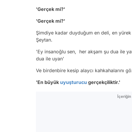
'Gerçek mi?'
'Gerçek mi?'
Şimdiye kadar duyduğum en deli, en yürek t
Şeytan.
'Ey insanoğlu sen, her akşam şu dua ile yat
dua ile uyan'
Ve birdenbire kesip alaycı kahkahalarını gö
'En büyük
uyuşturucu
gerçekçiliktir.'
İçeriği