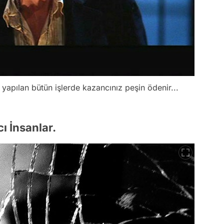
yapılan bütün işlerde kazancınız peşin ödenir...
ı İnsanlar.