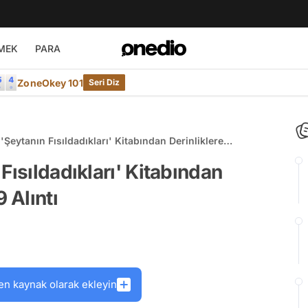
MEK
PARA
ZoneOkey 101
Seri Diz
'Şeytanın Fısıldadıkları' Kitabından Derinliklere
lıntı
Fısıldadıkları' Kitabından
 Alıntı
en kaynak olarak ekleyin