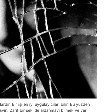
rdır. Bir işi en iyi uygulayıcıları bilir. Bu yüzden
yın. Zarif bir şekilde aldanmayı bilmek ve yeri