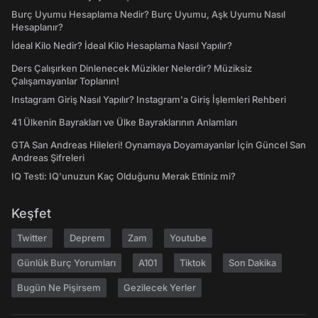
Burç Uyumu Hesaplama Nedir? Burç Uyumu, Aşk Uyumu Nasıl
Hesaplanır?
İdeal Kilo Nedir? İdeal Kilo Hesaplama Nasıl Yapılır?
Ders Çalışırken Dinlenecek Müzikler Nelerdir? Müziksiz
Çalışamayanlar Toplanın!
Instagram Giriş Nasıl Yapılır? Instagram'a Giriş İşlemleri Rehberi
41 Ülkenin Bayrakları ve Ülke Bayraklarının Anlamları
GTA San Andreas Hileleri! Oynamaya Doyamayanlar İçin Güncel San
Andreas Şifreleri
IQ Testi: IQ'unuzun Kaç Olduğunu Merak Ettiniz mi?
Keşfet
Twitter
Deprem
Zam
Youtube
Günlük Burç Yorumları
A101
Tiktok
Son Dakika
Bugün Ne Pişirsem
Gezilecek Yerler