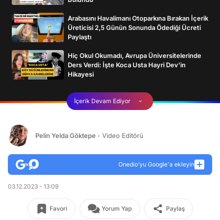
Arabasını Havalimanı Otoparkına Bırakan İçerik
Üreticisi 2,5 Günün Sonunda Ödediği Ücreti
Paylaştı
Hiç Okul Okumadı, Avrupa Üniversitelerinde
Ders Verdi: İşte Koca Usta Hayri Dev'in
Hikayesi
İçerik Devam Ediyor
Pelin Yelda Göktepe
- Video Editörü
Onedio’yu Google'a ekleyin
03.12.2023 - 13:09
Favori
Yorum Yap
Paylaş