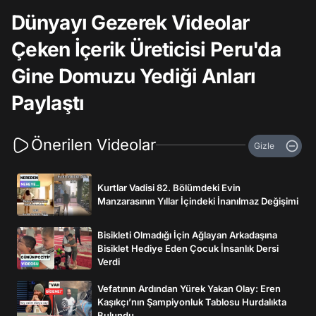
Dünyayı Gezerek Videolar
Çeken İçerik Üreticisi Peru'da
Gine Domuzu Yediği Anları
Paylaştı
Önerilen Videolar
Gizle
Kurtlar Vadisi 82. Bölümdeki Evin
Manzarasının Yıllar İçindeki İnanılmaz Değişimi
Bisikleti Olmadığı İçin Ağlayan Arkadaşına
Bisiklet Hediye Eden Çocuk İnsanlık Dersi
Verdi
Vefatının Ardından Yürek Yakan Olay: Eren
Kaşıkçı’nın Şampiyonluk Tablosu Hurdalıkta
Bulundu