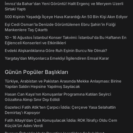
İmroz'da Bahar'dan Yeni Görüntü! Halit Ergenç ve Meryem Uzerli
Sirtaki Yaptı
500 Kişinin Yaşadığı İlçeye Hava Karardığı An 50 Bin Kişi Akın Ediyor
Eşi Cedi Osman'la Denizde Görüntülenen Ebru Şahin'in Fiziği
Mankenlere Taş Çıkarttı
10 – 16 Ağustos İstanbul Konser Takvimi: İstanbul'da Bu Haftanın En
Eğlenceli Konserleri ve Etkinlikleri
Evdeki Alışkanlıklarına Göre Ruh Eşinin Burcu Ne Olmalı?
Yargıtay’dan Milyonlarca Emekliyi İlgilendiren Emsal Karar
Günün Popüler Başlıkları
Türkiye, Arabistan ve Pakistan Arasında Mekke Anlaşması: Birine
Yapılan Saldırı Hepsine Yapılmış Sayılacak
Hasan Can Kaya’nın Konuşanlar Programına Katılan Seyirci
Gözaltına Alınıp Sınır Dışı Edildi
Gazeteci Fatih Atik'ten Çarpıcı İddia: Çerçeve Yasa Selahattin
Demirtaş'ı Kapsıyor
Fatih Altaylı’dan Çok Konuşulacak İddia: ROK İtirafçı Oldu Cem
Küçük’ün Adını Verdi