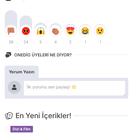
38
24
5
4
2
1
1
ONEDİO ÜYELERİ NE DİYOR?
Yorum Yazın
En Yeni İçerikler!
Dizi & Film