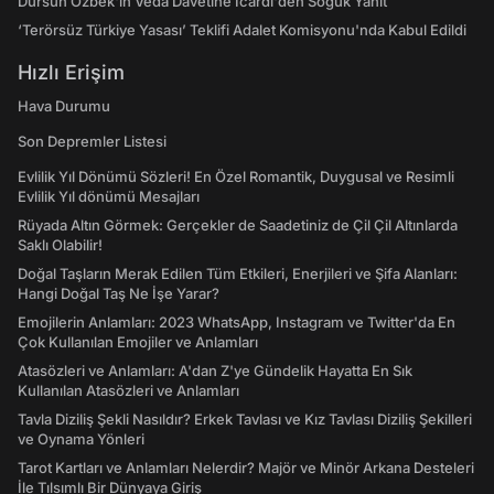
Dursun Özbek'in Veda Davetine Icardi'den Soğuk Yanıt
‘Terörsüz Türkiye Yasası’ Teklifi Adalet Komisyonu'nda Kabul Edildi
Hızlı Erişim
Hava Durumu
Son Depremler Listesi
Evlilik Yıl Dönümü Sözleri! En Özel Romantik, Duygusal ve Resimli
Evlilik Yıl dönümü Mesajları
Rüyada Altın Görmek: Gerçekler de Saadetiniz de Çil Çil Altınlarda
Saklı Olabilir!
Doğal Taşların Merak Edilen Tüm Etkileri, Enerjileri ve Şifa Alanları:
Hangi Doğal Taş Ne İşe Yarar?
Emojilerin Anlamları: 2023 WhatsApp, Instagram ve Twitter'da En
Çok Kullanılan Emojiler ve Anlamları
Atasözleri ve Anlamları: A'dan Z'ye Gündelik Hayatta En Sık
Kullanılan Atasözleri ve Anlamları
Tavla Diziliş Şekli Nasıldır? Erkek Tavlası ve Kız Tavlası Diziliş Şekilleri
ve Oynama Yönleri
Tarot Kartları ve Anlamları Nelerdir? Majör ve Minör Arkana Desteleri
İle Tılsımlı Bir Dünyaya Giriş