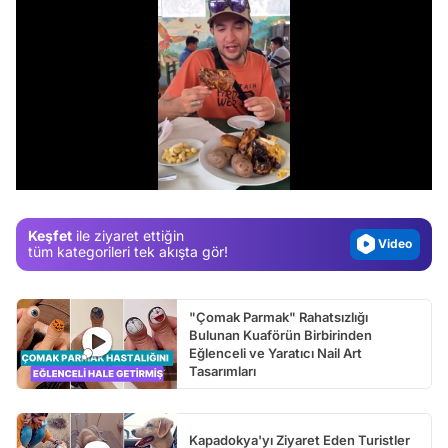
Video
Test
/
Gündem
Magazin
Keşfet
ile ziyaret ettiğin
Video
tüm kategorileri tek akışta gör!
Test
"Çomak Parmak" Rahatsızlığı
Bulunan Kuaförün Birbirinden
Eğlenceli ve Yaratıcı Nail Art
Tasarımları
Kapadokya'yı Ziyaret Eden Turistler