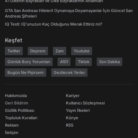
41 Ülkenin Bayrakları ve Ülke Bayraklarının Anlamları
GTA San Andreas Hileleri! Oynamaya Doyamayanlar İçin Güncel San
Andreas Şifreleri
IQ Testi: IQ'unuzun Kaç Olduğunu Merak Ettiniz mi?
Keşfet
Twitter
Deprem
Zam
Youtube
Günlük Burç Yorumları
A101
Tiktok
Son Dakika
Bugün Ne Pişirsem
Gezilecek Yerler
Hakkımızda
Kariyer
Geri Bildirim
Kullanıcı Sözleşmesi
Gizlilik Politikası
Yayın İlkeleri
Topluluk Kuralları
Künye
Reklam
RSS
İletişim