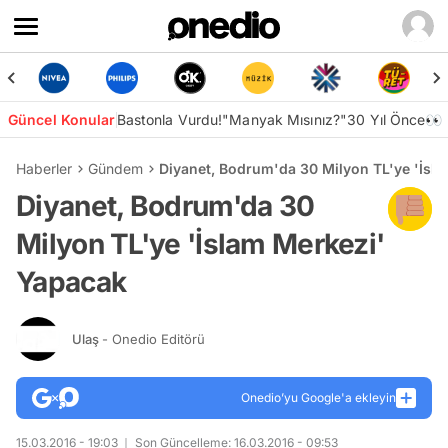
Güncel Konular
Bastonla Vurdu!
"Manyak Mısınız?"
30 Yıl Önce👀
Haberler
Gündem
Diyanet, Bodrum'da 30 Milyon TL'ye 'İsl
Diyanet, Bodrum'da 30
Milyon TL'ye 'İslam Merkezi'
Yapacak
Ulaş
- Onedio Editörü
Onedio’yu Google'a ekleyin
15.03.2016 - 19:03
Son Güncelleme: 16.03.2016 - 09:53