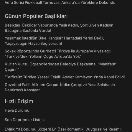
Vefa Serisi Pickleball Turnuvası Ankara'da Yüreklere Dokundu
Günün Popüler Başlıkları
Beşiktaş-Üsküdar Vapurunda Yaşlı Kadın, Şort Giyen Kadının
Bacağına Bastonla Vurdu!
Yaşamak İstediğin Ülke Hangisi? Haritadaki Yerini Değil,
Yaşayacağın Hayatı Seçiyorsun!
Sokak Röportajında Gurbetçi Türkiye ile Avrupa'yı Kıyasladı:
"Türkiye’deki Yolların Çoğu Avrupa’da Yok"
Kur'an Kursu Öğrencilerinden Belediye Başkanına: "Manifest’i
Çağırın"
‘Terörsüz Türkiye Yasası’ Teklifi Adalet Komisyonu'nda Kabul Edildi
Gazeteci Fatih Atik'ten Çarpıcı İddia: Çerçeve Yasa Selahattin
Demirtaş'ı Kapsıyor
Hızlı Erişim
Hava Durumu
Son Depremler Listesi
Evlilik Yıl Dönümü Sözleri! En Özel Romantik, Duygusal ve Resimli