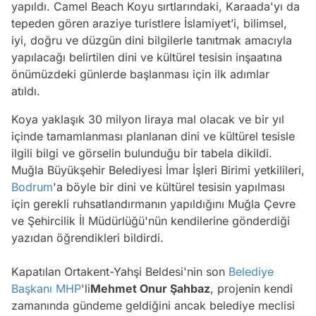
yapıldı. Camel Beach Koyu sırtlarındaki, Karaada'yı da
tepeden gören araziye turistlere İslamiyet’i, bilimsel,
iyi, doğru ve düzgün dini bilgilerle tanıtmak amacıyla
yapılacağı belirtilen dini ve kültürel tesisin inşaatına
önümüzdeki günlerde başlanması için ilk adımlar
atıldı.
Koya yaklaşık 30 milyon liraya mal olacak ve bir yıl
içinde tamamlanması planlanan dini ve kültürel tesisle
ilgili bilgi ve görselin bulunduğu bir tabela dikildi.
Muğla Büyükşehir Belediyesi İmar İşleri Birimi yetkilileri,
Bodrum
'a böyle bir dini ve kültürel tesisin yapılması
için gerekli ruhsatlandırmanın yapıldığını Muğla Çevre
ve Şehircilik İl Müdürlüğü'nün kendilerine gönderdiği
yazıdan öğrendikleri bildirdi.
Kapatılan Ortakent-Yahşi Beldesi'nin son
Belediye
Başkanı
MHP
'li
Mehmet Onur Şahbaz
, projenin kendi
zamanında gündeme geldiğini ancak belediye meclisi