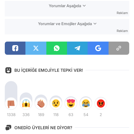
Yorumlar Aşağıda
Reklam
Yorumlar ve Emojiler Aşağıda
Reklam
BU İÇERİĞE EMOJİYLE TEPKİ VER!
1338
336
189
118
63
54
2
ONEDİO ÜYELERİ NE DİYOR?