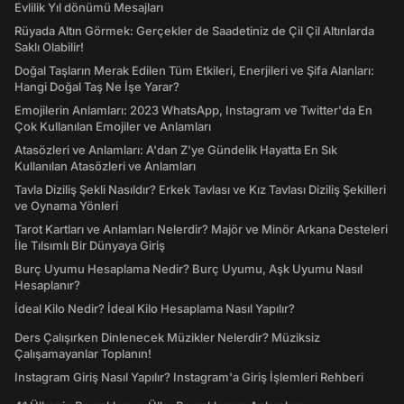
Evlilik Yıl dönümü Mesajları
Rüyada Altın Görmek: Gerçekler de Saadetiniz de Çil Çil Altınlarda
Saklı Olabilir!
Doğal Taşların Merak Edilen Tüm Etkileri, Enerjileri ve Şifa Alanları:
Hangi Doğal Taş Ne İşe Yarar?
Emojilerin Anlamları: 2023 WhatsApp, Instagram ve Twitter'da En
Çok Kullanılan Emojiler ve Anlamları
Atasözleri ve Anlamları: A'dan Z'ye Gündelik Hayatta En Sık
Kullanılan Atasözleri ve Anlamları
Tavla Diziliş Şekli Nasıldır? Erkek Tavlası ve Kız Tavlası Diziliş Şekilleri
ve Oynama Yönleri
Tarot Kartları ve Anlamları Nelerdir? Majör ve Minör Arkana Desteleri
İle Tılsımlı Bir Dünyaya Giriş
Burç Uyumu Hesaplama Nedir? Burç Uyumu, Aşk Uyumu Nasıl
Hesaplanır?
İdeal Kilo Nedir? İdeal Kilo Hesaplama Nasıl Yapılır?
Ders Çalışırken Dinlenecek Müzikler Nelerdir? Müziksiz
Çalışamayanlar Toplanın!
Instagram Giriş Nasıl Yapılır? Instagram'a Giriş İşlemleri Rehberi