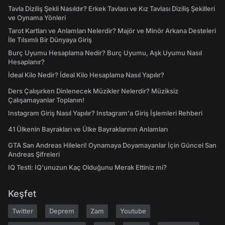
Tavla Diziliş Şekli Nasıldır? Erkek Tavlası ve Kız Tavlası Diziliş Şekilleri
ve Oynama Yönleri
Tarot Kartları ve Anlamları Nelerdir? Majör ve Minör Arkana Desteleri
İle Tılsımlı Bir Dünyaya Giriş
Burç Uyumu Hesaplama Nedir? Burç Uyumu, Aşk Uyumu Nasıl
Hesaplanır?
İdeal Kilo Nedir? İdeal Kilo Hesaplama Nasıl Yapılır?
Ders Çalışırken Dinlenecek Müzikler Nelerdir? Müziksiz
Çalışamayanlar Toplanın!
Instagram Giriş Nasıl Yapılır? Instagram'a Giriş İşlemleri Rehberi
41 Ülkenin Bayrakları ve Ülke Bayraklarının Anlamları
GTA San Andreas Hileleri! Oynamaya Doyamayanlar İçin Güncel San
Andreas Şifreleri
IQ Testi: IQ'unuzun Kaç Olduğunu Merak Ettiniz mi?
Keşfet
Twitter
Deprem
Zam
Youtube