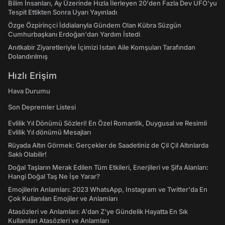
Bilim İnsanları, Ay Üzerinde Hızla İlerleyen 20'den Fazla Dev UFO'yu
Tespit Ettikten Sonra Uyarı Yayınladı
Özge Özpirinçci İddialarıyla Gündem Olan Kübra Süzgün
Cumhurbaşkanı Erdoğan'dan Yardım İstedi
Anıtkabir Ziyaretleriyle İçimizi Isıtan Aile Komşuları Tarafından
Dolandırılmış
Hızlı Erişim
Hava Durumu
Son Depremler Listesi
Evlilik Yıl Dönümü Sözleri! En Özel Romantik, Duygusal ve Resimli
Evlilik Yıl dönümü Mesajları
Rüyada Altın Görmek: Gerçekler de Saadetiniz de Çil Çil Altınlarda
Saklı Olabilir!
Doğal Taşların Merak Edilen Tüm Etkileri, Enerjileri ve Şifa Alanları:
Hangi Doğal Taş Ne İşe Yarar?
Emojilerin Anlamları: 2023 WhatsApp, Instagram ve Twitter'da En
Çok Kullanılan Emojiler ve Anlamları
Atasözleri ve Anlamları: A'dan Z'ye Gündelik Hayatta En Sık
Kullanılan Atasözleri ve Anlamları