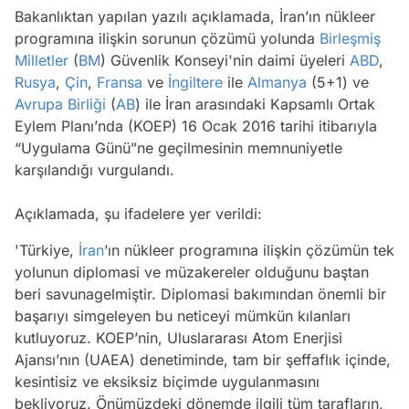
Bakanlıktan yapılan yazılı açıklamada, İran’ın nükleer
programına ilişkin sorunun çözümü yolunda
Birleşmiş
Milletler
(
BM
) Güvenlik Konseyi'nin daimi üyeleri
ABD
,
Rusya
,
Çin
,
Fransa
ve
İngiltere
ile
Almanya
(5+1) ve
Avrupa Birliği
(
AB
) ile İran arasındaki Kapsamlı Ortak
Eylem Planı’nda (KOEP) 16 Ocak 2016 tarihi itibarıyla
“Uygulama Günü”ne geçilmesinin memnuniyetle
karşılandığı vurgulandı.
Açıklamada, şu ifadelere yer verildi:
'Türkiye,
İran
’ın nükleer programına ilişkin çözümün tek
yolunun diplomasi ve müzakereler olduğunu baştan
beri savunagelmiştir. Diplomasi bakımından önemli bir
başarıyı simgeleyen bu neticeyi mümkün kılanları
kutluyoruz. KOEP’nin, Uluslararası Atom Enerjisi
Ajansı’nın (UAEA) denetiminde, tam bir şeffaflık içinde,
kesintisiz ve eksiksiz biçimde uygulanmasını
bekliyoruz. Önümüzdeki dönemde ilgili tüm tarafların,