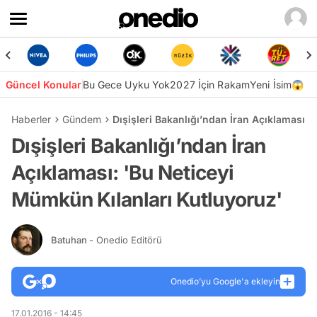
Güncel Konular
Bu Gece Uyku Yok
2027 İçin Rakam
Yeni İsim😱
Haberler
Gündem
Dışişleri Bakanlığı’ndan İran Açıklaması:
Dışişleri Bakanlığı’ndan İran
Açıklaması: 'Bu Neticeyi
Mümkün Kılanları Kutluyoruz'
Batuhan
- Onedio Editörü
Onedio’yu Google'a ekleyin
17.01.2016 - 14:45