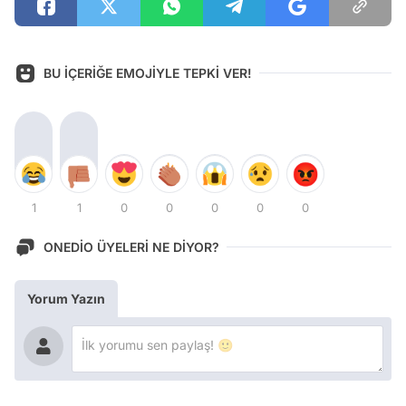
BU İÇERİĞE EMOJİYLE TEPKİ VER!
1
1
0
0
0
0
0
ONEDİO ÜYELERİ NE DİYOR?
Yorum Yazın