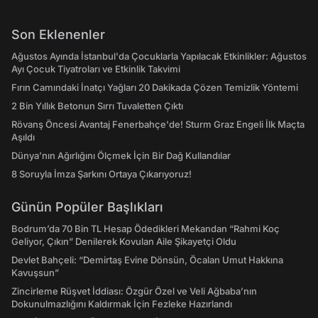
Son Eklenenler
Ağustos Ayında İstanbul'da Çocuklarla Yapılacak Etkinlikler: Ağustos
Ayı Çocuk Tiyatroları ve Etkinlik Takvimi
Fırın Camındaki İnatçı Yağları 20 Dakikada Çözen Temizlik Yöntemi
2 Bin Yıllık Betonun Sırrı Tuvaletten Çıktı
Rövanş Öncesi Avantaj Fenerbahçe'de! Sturm Graz Engeli İlk Maçta
Aşıldı
Dünya’nın Ağırlığını Ölçmek İçin Bir Dağ Kullandılar
8 Soruyla İmza Şarkını Ortaya Çıkarıyoruz!
Günün Popüler Başlıkları
Bodrum’da 70 Bin TL Hesap Ödedikleri Mekandan “Rahmi Koç
Geliyor, Çıkın” Denilerek Kovulan Aile Şikayetçi Oldu
Devlet Bahçeli: “Demirtaş Evine Dönsün, Öcalan Umut Hakkına
Kavuşsun”
Zincirleme Rüşvet İddiası: Özgür Özel ve Veli Ağbaba’nın
Dokunulmazlığını Kaldırmak İçin Fezleke Hazırlandı