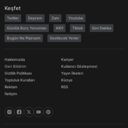
Keşfet
Twitter
Deprem
Zam
Youtube
Günlük Burç Yorumları
A101
Tiktok
Son Dakika
Bugün Ne Pişirsem
Gezilecek Yerler
Hakkımızda
Kariyer
Geri Bildirim
Kullanıcı Sözleşmesi
Gizlilik Politikası
Yayın İlkeleri
Topluluk Kuralları
Künye
Reklam
RSS
İletişim