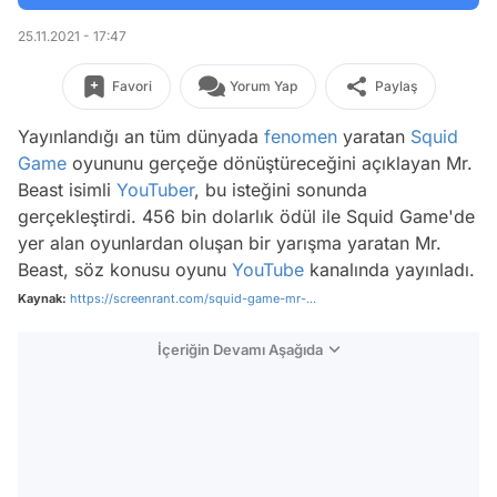
25.11.2021 - 17:47
Favori
Yorum Yap
Paylaş
Yayınlandığı an tüm dünyada
fenomen
yaratan
Squid
Game
oyununu gerçeğe dönüştüreceğini açıklayan Mr.
Beast isimli
YouTuber
, bu isteğini sonunda
gerçekleştirdi. 456 bin dolarlık ödül ile Squid Game'de
yer alan oyunlardan oluşan bir yarışma yaratan Mr.
Beast, söz konusu oyunu
YouTube
kanalında yayınladı.
Kaynak:
https://screenrant.com/squid-game-mr-...
İçeriğin Devamı Aşağıda