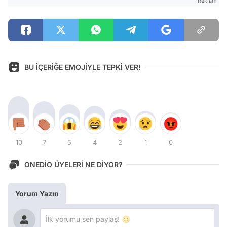
Reklam
BU İÇERİĞE EMOJİYLE TEPKİ VER!
10
7
5
4
2
1
0
ONEDİO ÜYELERİ NE DİYOR?
Yorum Yazın