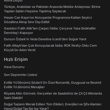
Altına Düştü!
Türkiye, Arabistan ve Pakistan Arasında Mekke Anlaşması: Birine
Yapılan Saldırı Hepsine Yapılmış Sayılacak
Hasan Can Kaya’nın Konuşanlar Programına Katılan Seyirci
Gözaltına Alınıp Sınır Dışı Edildi
Gazeteci Fatih Atik'ten Çarpıcı İddia: Çerçeve Yasa Selahattin
Demirtaş'ı Kapsıyor
Dursun Özbek'in Veda Davetine Icardi'den Soğuk Yanıt
Fatih Altaylı’dan Çok Konuşulacak İddia: ROK İtirafçı Oldu Cem
Küçük’ün Adını Verdi
Hızlı Erişim
Hava Durumu
Son Depremler Listesi
Evlilik Yıl Dönümü Sözleri! En Özel Romantik, Duygusal ve Resimli
Evlilik Yıl dönümü Mesajları
Rüyada Altın Görmek: Gerçekler de Saadetiniz de Çil Çil Altınlarda
Saklı Olabilir!
Doğal Taşların Merak Edilen Tüm Etkileri, Enerjileri ve Şifa Alanları:
Hangi Doğal Taş Ne İşe Yarar?