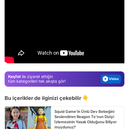
Video
Test
Gündem
Magazin
Keşfet
ile ziyaret ettiğin
Video
tüm kategorileri tek akışta gör!
Test
Bu içerikler de ilginizi çekebilir 👇
Squid Game’in Ünlü Dev Bebeğini
Seslendiren Reagon To’nun Diziyi
İzlemesinin Yasak Olduğunu Biliyor
muydunuz?