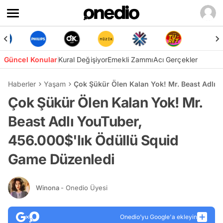
Güncel Konular
Kural Değişiyor
Emekli Zammı
Acı Gerçekler
Haberler
Yaşam
Çok Şükür Ölen Kalan Yok! Mr. Beast Adlı 
Çok Şükür Ölen Kalan Yok! Mr.
Beast Adlı YouTuber,
456.000$'lık Ödüllü Squid
Game Düzenledi
Winona
- Onedio Üyesi
Onedio’yu Google'a ekleyin