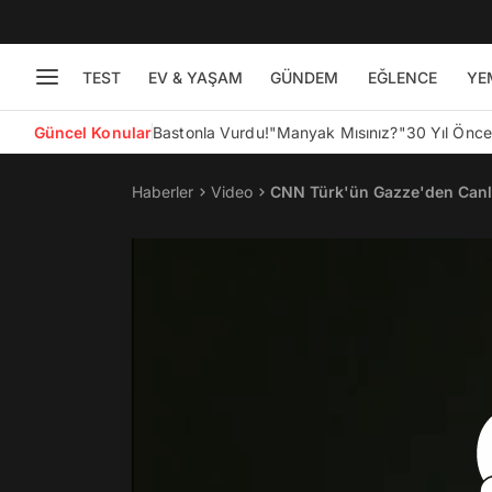
TEST
EV & YAŞAM
GÜNDEM
EĞLENCE
YE
Güncel Konular
Bastonla Vurdu!
"Manyak Mısınız?"
30 Yıl Önc
Haberler
Video
CNN Türk'ün Gazze'den Canlı 