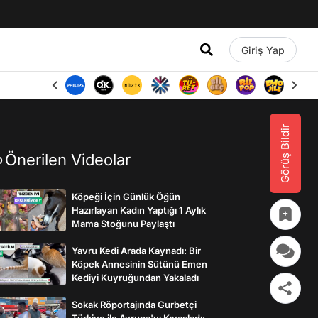
Giriş Yap
Görüş Bildir
Önerilen Videolar
Köpeği İçin Günlük Öğün
Hazırlayan Kadın Yaptığı 1 Aylık
Mama Stoğunu Paylaştı
Yavru Kedi Arada Kaynadı: Bir
Köpek Annesinin Sütünü Emen
Kediyi Kuyruğundan Yakaladı
Sokak Röportajında Gurbetçi
Türkiye ile Avrupa'yı Kıyasladı: