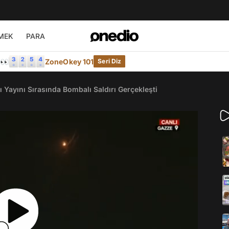
MEK
PARA
e👀
ZoneOkey 101
Seri Diz
Yayını Sırasında Bombalı Saldırı Gerçekleşti