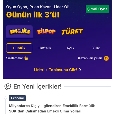
Oyun Oyna, Puan Kazan, Lider Ol!
Şimdi Oyna
Günün ilk 3’ü!
Günlük
Haftalık
Aylık
Yıllık
Sıralamalar 👑
Kazanılan puan
Liderlik Tablosunu Gör!
En Yeni İçerikler!
Ekonomi
Milyonlarca Kişiyi İlgilendiren Emeklilik Formülü:
SGK'dan Çalışmadan Emekli Olma Yolları