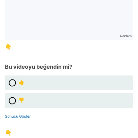
Reklam
👇
Bu videoyu beğendin mi?
👍
👎
Sonucu Göster
👇