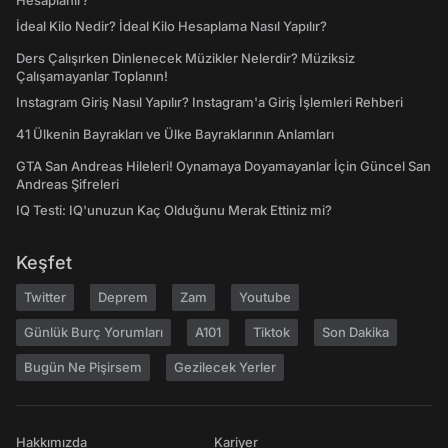
Hesaplanır?
İdeal Kilo Nedir? İdeal Kilo Hesaplama Nasıl Yapılır?
Ders Çalışırken Dinlenecek Müzikler Nelerdir? Müziksiz
Çalışamayanlar Toplanın!
Instagram Giriş Nasıl Yapılır? Instagram'a Giriş İşlemleri Rehberi
41 Ülkenin Bayrakları ve Ülke Bayraklarının Anlamları
GTA San Andreas Hileleri! Oynamaya Doyamayanlar İçin Güncel San
Andreas Şifreleri
IQ Testi: IQ'unuzun Kaç Olduğunu Merak Ettiniz mi?
Keşfet
Twitter
Deprem
Zam
Youtube
Günlük Burç Yorumları
A101
Tiktok
Son Dakika
Bugün Ne Pişirsem
Gezilecek Yerler
Hakkımızda
Kariyer