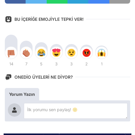
BU İÇERİĞE EMOJİYLE TEPKİ VER!
14
7
5
3
3
2
1
ONEDİO ÜYELERİ NE DİYOR?
Yorum Yazın