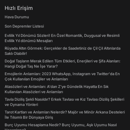
Hızlı Erişim
Hava Durumu
Son Depremler Listesi
Evlilik Yıl Dönümü Sözleri! En Özel Romantik, Duygusal ve Resimli
Evlilik Yıl dönümü Mesajları
Rüyada Altın Görmek: Gerçekler de Saadetiniz de Çil Çil Altınlarda
Saklı Olabilir!
Doğal Taşların Merak Edilen Tüm Etkileri, Enerjileri ve Şifa Alanları:
Hangi Doğal Taş Ne İşe Yarar?
Emojilerin Anlamları: 2023 WhatsApp, Instagram ve Twitter'da En
Çok Kullanılan Emojiler ve Anlamları
Atasözleri ve Anlamları: A'dan Z'ye Gündelik Hayatta En Sık
Kullanılan Atasözleri ve Anlamları
Tavla Diziliş Şekli Nasıldır? Erkek Tavlası ve Kız Tavlası Diziliş Şekilleri
ve Oynama Yönleri
Tarot Kartları ve Anlamları Nelerdir? Majör ve Minör Arkana Desteleri
İle Tılsımlı Bir Dünyaya Giriş
Burç Uyumu Hesaplama Nedir? Burç Uyumu, Aşk Uyumu Nasıl