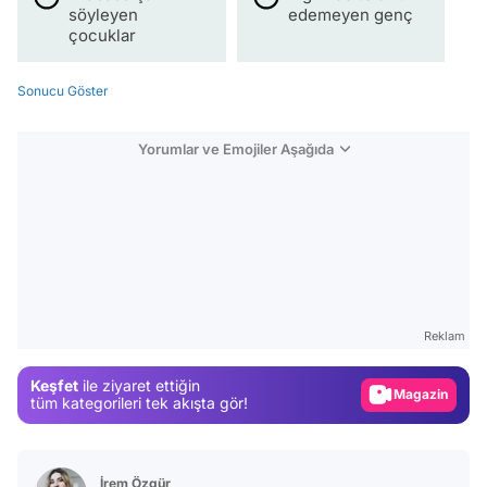
söyleyen
edemeyen genç
çocuklar
Sonucu Göster
Yorumlar ve Emojiler Aşağıda
Video
Test
Reklam
Gündem
Keşfet
ile ziyaret ettiğin
Magazin
tüm kategorileri tek akışta gör!
Video
Test
İrem Özgür