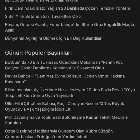
Ayı Çocuk Tiyatroları ve Etkinlik Takvimi
Fırın Camındaki İnatçı Yağları 20 Dakikada Çözen Temizlik Yöntemi
2 Bin Yıllık Betonun Sırrı Tuvaletten Çıktı
Rövanş Öncesi Avantaj Fenerbahçe'de! Sturm Graz Engeli İlk Maçta
Aşıldı
Dünya’nın Ağırlığını Ölçmek İçin Bir Dağ Kullandılar
Günün Popüler Başlıkları
Bodrum’da 70 Bin TL Hesap Ödedikleri Mekandan “Rahmi Koç
Geliyor, Çıkın” Denilerek Kovulan Aile Şikayetçi Oldu
Devlet Bahçeli: “Demirtaş Evine Dönsün, Öcalan Umut Hakkına
Kavuşsun”
Bilim İnsanları, Ay Üzerinde Hızla İlerleyen 20'den Fazla Dev UFO'yu
Tespit Ettikten Sonra Uyarı Yayınladı
Ülkü Hilal Çiftçi'nin Babası, Reşit Olmayan Kızının 10 Yaş Büyük
Oyuncuyla Aşk Yaşadığını İddia Etti
Milli Dayanışma ve Toplumsal Bütünleşme Kanun Teklifi Meclis’e
Sunuldu
Özge Özpirinçci İddialarıyla Gündem Olan Kübra Süzgün
Cumhurbaşkanı Erdoğan'dan Yardım İstedi