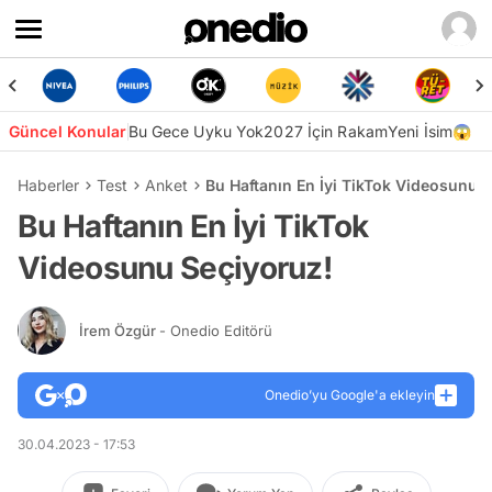
Güncel Konular
Bu Gece Uyku Yok
2027 İçin Rakam
Yeni İsim😱
Haberler
Test
Anket
Bu Haftanın En İyi TikTok Videosunu 
Bu Haftanın En İyi TikTok
Videosunu Seçiyoruz!
İrem Özgür
- Onedio Editörü
Onedio’yu Google'a ekleyin
30.04.2023 - 17:53