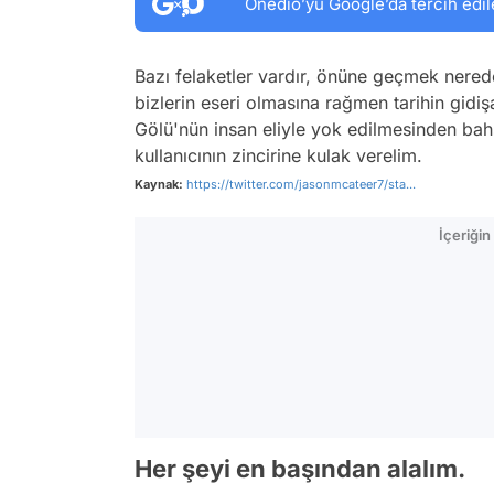
Onedio’yu Google’da tercih edil
Bazı felaketler vardır, önüne geçmek nerede
bizlerin eseri olmasına rağmen tarihin gidişat
Gölü'nün insan eliyle yok edilmesinden ba
kullanıcının zincirine kulak verelim.
Kaynak:
https://twitter.com/jasonmcateer7/sta...
İçeriği
Her şeyi en başından alalım.