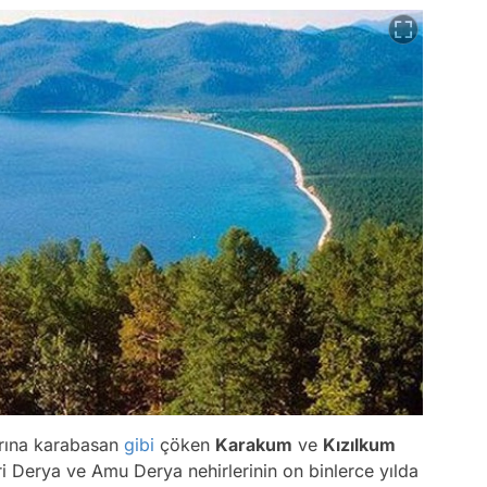
ğrına karabasan
gibi
çöken
Karakum
ve
Kızılkum
ri Derya ve Amu Derya nehirlerinin on binlerce yılda