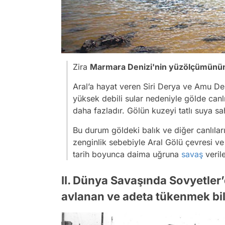
Zira
Marmara Denizi'nin yüzölçümünün 
Aral’a hayat veren Siri Derya ve Amu Dery
yüksek debili sular nedeniyle gölde canlı
daha fazladır. Gölün kuzeyi tatlı suya s
Bu durum göldeki balık ve diğer canlılar
zenginlik sebebiyle Aral Gölü çevresi ve
tarih boyunca daima uğruna
savaş
veril
II. Dünya Savaşında Sovyetler’
avlanan ve adeta tükenmek bil