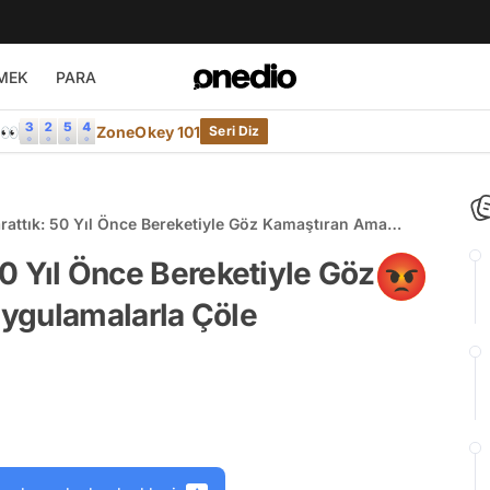
MEK
PARA
e👀
ZoneOkey 101
Seri Diz
arattık: 50 Yıl Önce Bereketiyle Göz Kamaştıran Ama
arla Çöle Dönüşen Aral Gölü
 50 Yıl Önce Bereketiyle Göz
ygulamalarla Çöle