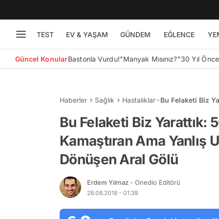
TEST
EV & YAŞAM
GÜNDEM
EĞLENCE
YE
Güncel Konular
Bastonla Vurdu!
"Manyak Mısınız?"
30 Yıl Önc
Haberler
Sağlık
Hastalıklar
Bu Felaketi Biz Y
Yanlış Uygulamal
Bu Felaketi Biz Yarattık:
Kamaştıran Ama Yanlış U
Dönüşen Aral Gölü
Erdem Yılmaz
- Onedio Editörü
28.08.2018 - 01:39