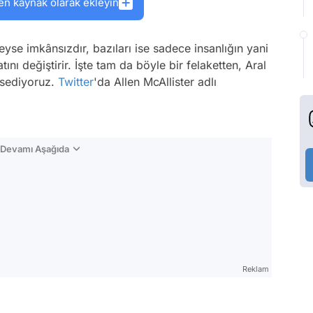
en kaynak olarak ekleyin
yse imkânsızdır, bazıları ise sadece insanlığın yani
ını değiştirir. İşte tam da böyle bir felaketten, Aral
hsediyoruz.
Twitter
'da Allen McAllister adlı
n Devamı Aşağıda
Reklam