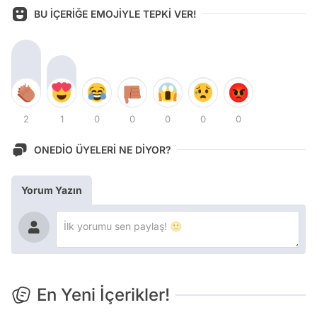
BU İÇERİĞE EMOJİYLE TEPKİ VER!
2
1
0
0
0
0
0
ONEDİO ÜYELERİ NE DİYOR?
Yorum Yazın
En Yeni İçerikler!