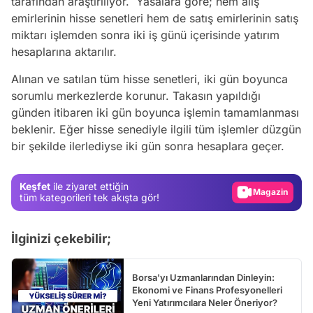
tarafından araştırılıyor. Yasalara göre; hem alış
emirlerinin hisse senetleri hem de satış emirlerinin satış
miktarı işlemden sonra iki iş günü içerisinde yatırım
hesaplarına aktarılır.
Alınan ve satılan tüm hisse senetleri, iki gün boyunca
sorumlu merkezlerde korunur. Takasın yapıldığı
günden itibaren iki gün boyunca işlemin tamamlanması
Video
beklenir. Eğer hisse senediyle ilgili tüm işlemler düzgün
bir şekilde ilerlediyse iki gün sonra hesaplara geçer.
Test
Gündem
Keşfet
ile ziyaret ettiğin
Magazin
tüm kategorileri tek akışta gör!
Video
İlginizi çekebilir;
Test
Borsa'yı Uzmanlarından Dinleyin:
Ekonomi ve Finans Profesyonelleri
Yeni Yatırımcılara Neler Öneriyor?