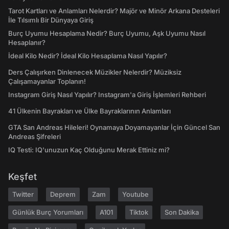
Tarot Kartları ve Anlamları Nelerdir? Majör ve Minör Arkana Desteleri
İle Tılsımlı Bir Dünyaya Giriş
Burç Uyumu Hesaplama Nedir? Burç Uyumu, Aşk Uyumu Nasıl
Hesaplanır?
İdeal Kilo Nedir? İdeal Kilo Hesaplama Nasıl Yapılır?
Ders Çalışırken Dinlenecek Müzikler Nelerdir? Müziksiz
Çalışamayanlar Toplanın!
Instagram Giriş Nasıl Yapılır? Instagram'a Giriş İşlemleri Rehberi
41 Ülkenin Bayrakları ve Ülke Bayraklarının Anlamları
GTA San Andreas Hileleri! Oynamaya Doyamayanlar İçin Güncel San
Andreas Şifreleri
IQ Testi: IQ'unuzun Kaç Olduğunu Merak Ettiniz mi?
Keşfet
Twitter
Deprem
Zam
Youtube
Günlük Burç Yorumları
A101
Tiktok
Son Dakika