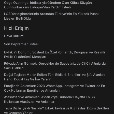
Özge Özpirinçci İddialarıyla Gündem Olan Kübra Süzgün
Cumhurbaşkanı Erdoğan'dan Yardım İstedi
LGS Yerleştirmelerinin Ardından Türkiye'nin En Yüksek Puanlı
Liseleri Belli Oldu
Hızlı Erişim
Hava Durumu
Son Depremler Listesi
Evlilik Yıl Dönümü Sözleri! En Özel Romantik, Duygusal ve Resimli
Evlilik Yıl dönümü Mesajları
Rüyada Altın Görmek: Gerçekler de Saadetiniz de Çil Çil Altınlarda
Saklı Olabilir!
Doğal Taşların Merak Edilen Tüm Etkileri, Enerjileri ve Şifa Alanları:
Hangi Doğal Taş Ne İşe Yarar?
Emojilerin Anlamları: 2023 WhatsApp, Instagram ve Twitter'da En
Çok Kullanılan Emojiler ve Anlamları
Atasözleri ve Anlamları: A'dan Z'ye Gündelik Hayatta En Sık
Kullanılan Atasözleri ve Anlamları
Tavla Diziliş Şekli Nasıldır? Erkek Tavlası ve Kız Tavlası Diziliş Şekilleri
ve Oynama Yönleri