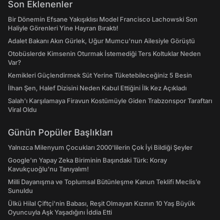
Son Eklenenler
Bir Dönemin Efsane Yakışıklısı Model Francisco Lachowski Son
Haliyle Görenleri Yine Hayran Bıraktı!
Adalet Bakanı Akın Gürlek, Uğur Mumcu'nun Ailesiyle Görüştü
Otobüslerde Kimsenin Oturmak İstemediği Ters Koltuklar Neden
Var?
Kemikleri Güçlendirmek Süt Yerine Tüketebileceğiniz 5 Besin
İlhan Şen, Halef Dizisini Neden Kabul Ettiğini İlk Kez Açıkladı
Salah'ı Karşılamaya Firavun Kostümüyle Giden Trabzonspor Taraftarı
Viral Oldu
Günün Popüler Başlıkları
Yalnızca Milenyum Çocukları 2000'lilerin Çok İyi Bildiği Şeyler
Google'ın Yapay Zeka Biriminin Başındaki Türk: Koray
Kavukçuoğlu'nu Tanıyalım!
Milli Dayanışma ve Toplumsal Bütünleşme Kanun Teklifi Meclis’e
Sunuldu
Ülkü Hilal Çiftçi'nin Babası, Reşit Olmayan Kızının 10 Yaş Büyük
Oyuncuyla Aşk Yaşadığını İddia Etti