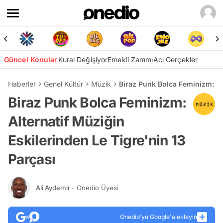
Güncel Konular
Kural Değişiyor
Emekli Zammı
Acı Gerçekler
Haberler
Genel Kültür
Müzik
Biraz Punk Bolca Feminizm: Alt
Biraz Punk Bolca Feminizm:
Alternatif Müziğin
Eskilerinden Le Tigre'nin 13
Parçası
Ali Aydemir
- Onedio Üyesi
Onedio’yu Google'a ekleyin