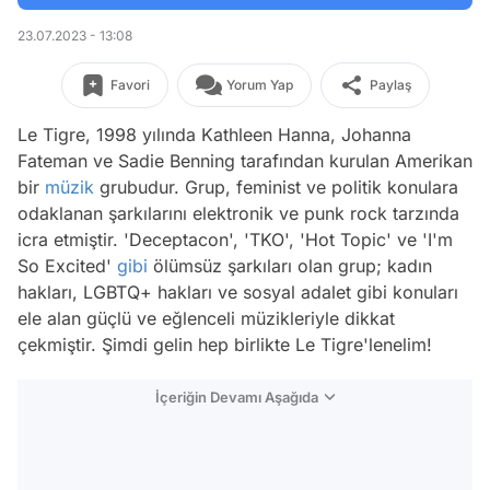
23.07.2023 - 13:08
Favori
Yorum Yap
Paylaş
Le Tigre, 1998 yılında Kathleen Hanna, Johanna
Fateman ve Sadie Benning tarafından kurulan Amerikan
bir
müzik
grubudur. Grup, feminist ve politik konulara
odaklanan şarkılarını elektronik ve punk rock tarzında
icra etmiştir. 'Deceptacon', 'TKO', 'Hot Topic' ve 'I'm
So Excited'
gibi
ölümsüz şarkıları olan grup; kadın
hakları, LGBTQ+ hakları ve sosyal adalet gibi konuları
ele alan güçlü ve eğlenceli müzikleriyle dikkat
çekmiştir. Şimdi gelin hep birlikte Le Tigre'lenelim!
İçeriğin Devamı Aşağıda