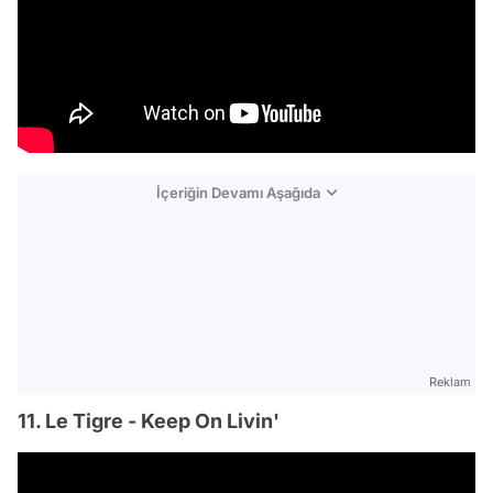
İçeriğin Devamı Aşağıda
Reklam
11. Le Tigre - Keep On Livin'