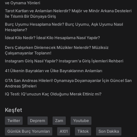
ve Oynama Yönleri
Tarot Kartları ve Anlamları Nelerdir? Majör ve Minör Arkana Desteleri
İle Tılsımlı Bir Dünyaya Giriş
Burç Uyumu Hesaplama Nedir? Burç Uyumu, Aşk Uyumu Nasıl
Hesaplanır?
İdeal Kilo Nedir? İdeal Kilo Hesaplama Nasıl Yapılır?
Ders Çalışırken Dinlenecek Müzikler Nelerdir? Müziksiz
Çalışamayanlar Toplanın!
Instagram Giriş Nasıl Yapılır? Instagram'a Giriş İşlemleri Rehberi
41 Ülkenin Bayrakları ve Ülke Bayraklarının Anlamları
GTA San Andreas Hileleri! Oynamaya Doyamayanlar İçin Güncel San
Andreas Şifreleri
IQ Testi: IQ'unuzun Kaç Olduğunu Merak Ettiniz mi?
Keşfet
Twitter
Deprem
Zam
Youtube
Günlük Burç Yorumları
A101
Tiktok
Son Dakika