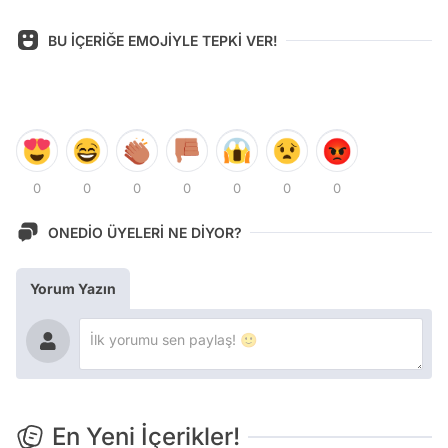
BU İÇERİĞE EMOJİYLE TEPKİ VER!
0
0
0
0
0
0
0
ONEDİO ÜYELERİ NE DİYOR?
Yorum Yazın
En Yeni İçerikler!