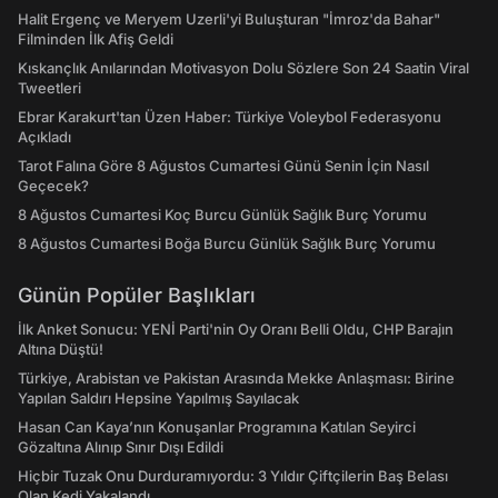
Halit Ergenç ve Meryem Uzerli'yi Buluşturan "İmroz'da Bahar"
Filminden İlk Afiş Geldi
Kıskançlık Anılarından Motivasyon Dolu Sözlere Son 24 Saatin Viral
Tweetleri
Ebrar Karakurt'tan Üzen Haber: Türkiye Voleybol Federasyonu
Açıkladı
Tarot Falına Göre 8 Ağustos Cumartesi Günü Senin İçin Nasıl
Geçecek?
8 Ağustos Cumartesi Koç Burcu Günlük Sağlık Burç Yorumu
8 Ağustos Cumartesi Boğa Burcu Günlük Sağlık Burç Yorumu
Günün Popüler Başlıkları
İlk Anket Sonucu: YENİ Parti'nin Oy Oranı Belli Oldu, CHP Barajın
Altına Düştü!
Türkiye, Arabistan ve Pakistan Arasında Mekke Anlaşması: Birine
Yapılan Saldırı Hepsine Yapılmış Sayılacak
Hasan Can Kaya’nın Konuşanlar Programına Katılan Seyirci
Gözaltına Alınıp Sınır Dışı Edildi
Hiçbir Tuzak Onu Durduramıyordu: 3 Yıldır Çiftçilerin Baş Belası
Olan Kedi Yakalandı