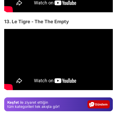
13. Le Tigre - The The Empty
Video
Test
Keşfet
ile ziyaret ettiğin
Gündem
tüm kategorileri tek akışta gör!
Magazin