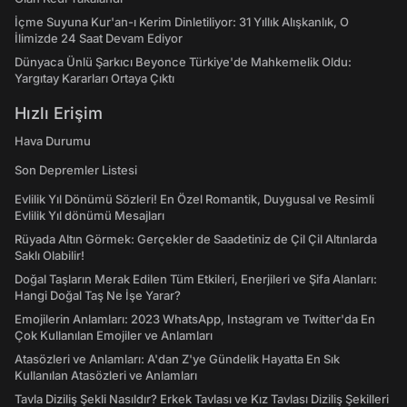
İçme Suyuna Kur'an-ı Kerim Dinletiliyor: 31 Yıllık Alışkanlık, O
İlimizde 24 Saat Devam Ediyor
Dünyaca Ünlü Şarkıcı Beyonce Türkiye'de Mahkemelik Oldu:
Yargıtay Kararları Ortaya Çıktı
Hızlı Erişim
Hava Durumu
Son Depremler Listesi
Evlilik Yıl Dönümü Sözleri! En Özel Romantik, Duygusal ve Resimli
Evlilik Yıl dönümü Mesajları
Rüyada Altın Görmek: Gerçekler de Saadetiniz de Çil Çil Altınlarda
Saklı Olabilir!
Doğal Taşların Merak Edilen Tüm Etkileri, Enerjileri ve Şifa Alanları:
Hangi Doğal Taş Ne İşe Yarar?
Emojilerin Anlamları: 2023 WhatsApp, Instagram ve Twitter'da En
Çok Kullanılan Emojiler ve Anlamları
Atasözleri ve Anlamları: A'dan Z'ye Gündelik Hayatta En Sık
Kullanılan Atasözleri ve Anlamları
Tavla Diziliş Şekli Nasıldır? Erkek Tavlası ve Kız Tavlası Diziliş Şekilleri