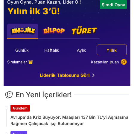
Oyun Oyna, Puan Kazan, Lider Ol!
Şimdi Oyna
Yılın ilk 3’ü!
Günlük
Haftalık
Aylık
Yıllık
Sıralamalar 👑
Kazanılan puan
Liderlik Tablosunu Gör!
En Yeni İçerikler!
Gündem
Avrupa'da Kriz Büyüyor: Maaşları 137 Bin TL'yi Aşmasına
Rağmen Çalışacak İşçi Bulunamıyor