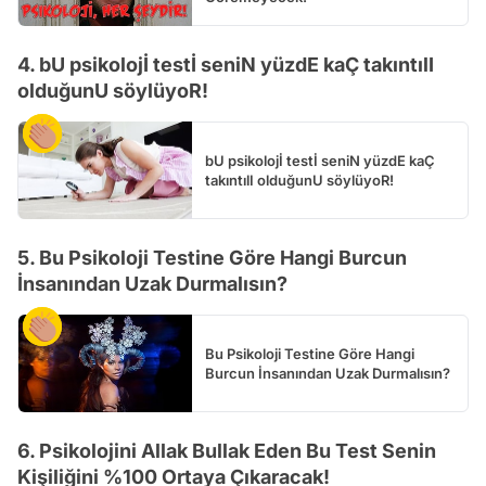
4. bU psikolojİ testİ seniN yüzdE kaÇ takıntılI
olduğunU söylüyoR!
bU psikolojİ testİ seniN yüzdE kaÇ
takıntılI olduğunU söylüyoR!
5. Bu Psikoloji Testine Göre Hangi Burcun
İnsanından Uzak Durmalısın?
Bu Psikoloji Testine Göre Hangi
Burcun İnsanından Uzak Durmalısın?
6. Psikolojini Allak Bullak Eden Bu Test Senin
Kişiliğini %100 Ortaya Çıkaracak!