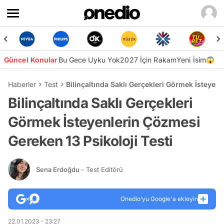
Güncel Konular
Bu Gece Uyku Yok
2027 İçin Rakam
Yeni İsim😱
Haberler
Test
Bilinçaltında Saklı Gerçekleri Görmek İsteyenl
Bilinçaltında Saklı Gerçekleri
Görmek İsteyenlerin Çözmesi
Gereken 13 Psikoloji Testi
Sena Erdoğdu
- Test Editörü
Onedio’yu Google'a ekleyin
22.01.2023 - 23:27