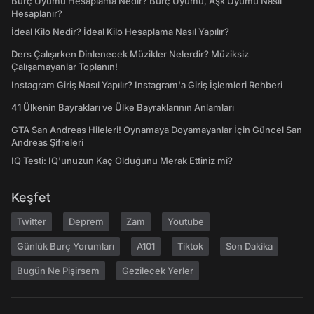
Burç Uyumu Hesaplama Nedir? Burç Uyumu, Aşk Uyumu Nasıl
Hesaplanır?
İdeal Kilo Nedir? İdeal Kilo Hesaplama Nasıl Yapılır?
Ders Çalışırken Dinlenecek Müzikler Nelerdir? Müziksiz
Çalışamayanlar Toplanın!
Instagram Giriş Nasıl Yapılır? Instagram'a Giriş İşlemleri Rehberi
41 Ülkenin Bayrakları ve Ülke Bayraklarının Anlamları
GTA San Andreas Hileleri! Oynamaya Doyamayanlar İçin Güncel San
Andreas Şifreleri
IQ Testi: IQ'unuzun Kaç Olduğunu Merak Ettiniz mi?
Keşfet
Twitter
Deprem
Zam
Youtube
Günlük Burç Yorumları
A101
Tiktok
Son Dakika
Bugün Ne Pişirsem
Gezilecek Yerler