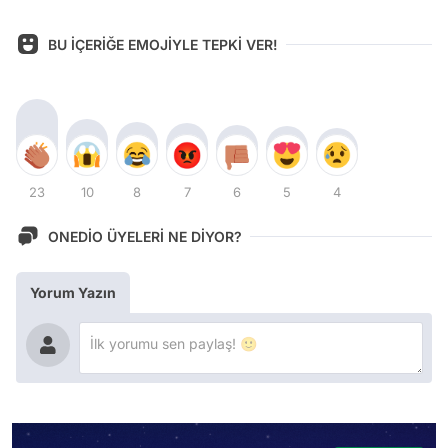
BU İÇERİĞE EMOJİYLE TEPKİ VER!
23
10
8
7
6
5
4
ONEDİO ÜYELERİ NE DİYOR?
Yorum Yazın