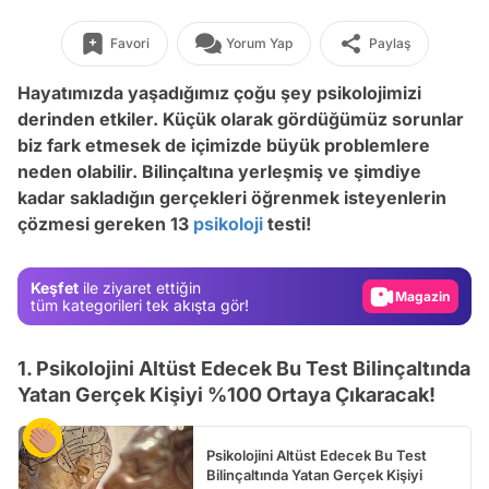
Favori
Yorum Yap
Paylaş
Hayatımızda yaşadığımız çoğu şey psikolojimizi
derinden etkiler. Küçük olarak gördüğümüz sorunlar
biz fark etmesek de içimizde büyük problemlere
neden olabilir. Bilinçaltına yerleşmiş ve şimdiye
Video
kadar sakladığın gerçekleri öğrenmek isteyenlerin
çözmesi gereken 13
psikoloji
testi!
Test
Gündem
Keşfet
ile ziyaret ettiğin
Magazin
tüm kategorileri tek akışta gör!
Video
1. Psikolojini Altüst Edecek Bu Test Bilinçaltında
Test
Yatan Gerçek Kişiyi %100 Ortaya Çıkaracak!
Psikolojini Altüst Edecek Bu Test
Bilinçaltında Yatan Gerçek Kişiyi