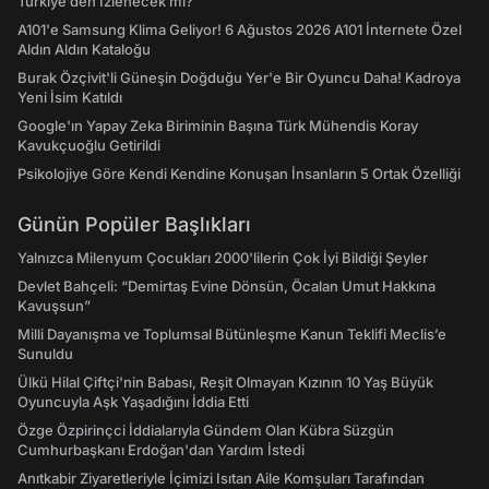
Türkiye’den İzlenecek mi?
A101'e Samsung Klima Geliyor! 6 Ağustos 2026 A101 İnternete Özel
Aldın Aldın Kataloğu
Burak Özçivit'li Güneşin Doğduğu Yer'e Bir Oyuncu Daha! Kadroya
Yeni İsim Katıldı
Google'ın Yapay Zeka Biriminin Başına Türk Mühendis Koray
Kavukçuoğlu Getirildi
Psikolojiye Göre Kendi Kendine Konuşan İnsanların 5 Ortak Özelliği
Günün Popüler Başlıkları
Yalnızca Milenyum Çocukları 2000'lilerin Çok İyi Bildiği Şeyler
Devlet Bahçeli: “Demirtaş Evine Dönsün, Öcalan Umut Hakkına
Kavuşsun”
Milli Dayanışma ve Toplumsal Bütünleşme Kanun Teklifi Meclis’e
Sunuldu
Ülkü Hilal Çiftçi'nin Babası, Reşit Olmayan Kızının 10 Yaş Büyük
Oyuncuyla Aşk Yaşadığını İddia Etti
Özge Özpirinçci İddialarıyla Gündem Olan Kübra Süzgün
Cumhurbaşkanı Erdoğan'dan Yardım İstedi
Anıtkabir Ziyaretleriyle İçimizi Isıtan Aile Komşuları Tarafından