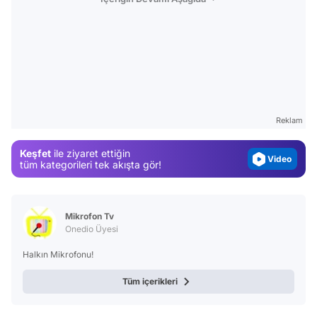
Video
Test
Gündem
Reklam
Magazin
Keşfet
ile ziyaret ettiğin
Video
tüm kategorileri tek akışta gör!
Test
Mikrofon Tv
Onedio Üyesi
Halkın Mikrofonu!
Tüm içerikleri