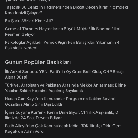
Taşacak Bu Deniz'in Fadime'sinden Dikkat Çeken İtiraf! "İçimdeki
Karadenizli Çıkıyor"
Bu Şarkı Sözleri Kime Ait?
Game of Thrones Hayranlarına Büyük Müjde! İlk Sinema Filmi
Resmen Geliyor
Psikologlar Açıkladı: Yemek Pişirirken Bulaşıkları Yıkamanın 4
Psikolojik Nedeni
Günün Popüler Başlıkları
İlk Anket Sonucu: YENİ Parti'nin Oy Oranı Belli Oldu, CHP Barajın
Altına Düştü!
Türkiye, Arabistan ve Pakistan Arasında Mekke Anlaşması: Birine
Yapılan Saldırı Hepsine Yapılmış Sayılacak
Hasan Can Kaya’nın Konuşanlar Programına Katılan Seyirci
Gözaltına Alınıp Sınır Dışı Edildi
İçme Suyuna Kur'an-ı Kerim Dinletiliyor: 31 Yıllık Alışkanlık, O
İlimizde 24 Saat Devam Ediyor
Fatih Altaylı’dan Çok Konuşulacak İddia: ROK İtirafçı Oldu Cem
Küçük’ün Adını Verdi