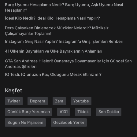
Burç Uyumu Hesaplama Nedir? Burç Uyumu, Aşk Uyumu Nasıl
Hesaplanır?
İdeal Kilo Nedir? İdeal Kilo Hesaplama Nasıl Yapılır?
Ders Çalışırken Dinlenecek Müzikler Nelerdir? Müziksiz
Çalışamayanlar Toplanın!
Instagram Giriş Nasıl Yapılır? Instagram'a Giriş İşlemleri Rehberi
41 Ülkenin Bayrakları ve Ülke Bayraklarının Anlamları
GTA San Andreas Hileleri! Oynamaya Doyamayanlar İçin Güncel San
Andreas Şifreleri
IQ Testi: IQ'unuzun Kaç Olduğunu Merak Ettiniz mi?
Keşfet
Twitter
Deprem
Zam
Youtube
Günlük Burç Yorumları
A101
Tiktok
Son Dakika
Bugün Ne Pişirsem
Gezilecek Yerler