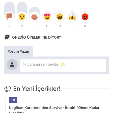
2
2
1
0
0
0
0
ONEDİO ÜYELERİ NE DİYOR?
Yorum Yazın
En Yeni İçerikler!
TV
Nagihan Karadere'den Survivor İtirafı! "Ölene Kadar
Giderim"