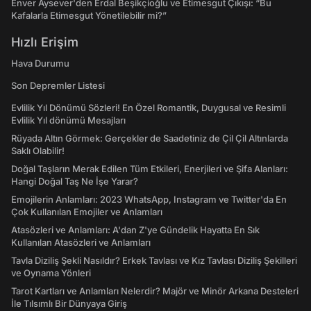
Enver Aysever'den Erdal Beşikçioğlu ve Etimesgut Çıkışı: “Bu
Kafalarla Etimesgut Yönetilebilir mi?”
Hızlı Erişim
Hava Durumu
Son Depremler Listesi
Evlilik Yıl Dönümü Sözleri! En Özel Romantik, Duygusal ve Resimli
Evlilik Yıl dönümü Mesajları
Rüyada Altın Görmek: Gerçekler de Saadetiniz de Çil Çil Altınlarda
Saklı Olabilir!
Doğal Taşların Merak Edilen Tüm Etkileri, Enerjileri ve Şifa Alanları:
Hangi Doğal Taş Ne İşe Yarar?
Emojilerin Anlamları: 2023 WhatsApp, Instagram ve Twitter'da En
Çok Kullanılan Emojiler ve Anlamları
Atasözleri ve Anlamları: A'dan Z'ye Gündelik Hayatta En Sık
Kullanılan Atasözleri ve Anlamları
Tavla Diziliş Şekli Nasıldır? Erkek Tavlası ve Kız Tavlası Diziliş Şekilleri
ve Oynama Yönleri
Tarot Kartları ve Anlamları Nelerdir? Majör ve Minör Arkana Desteleri
İle Tılsımlı Bir Dünyaya Giriş