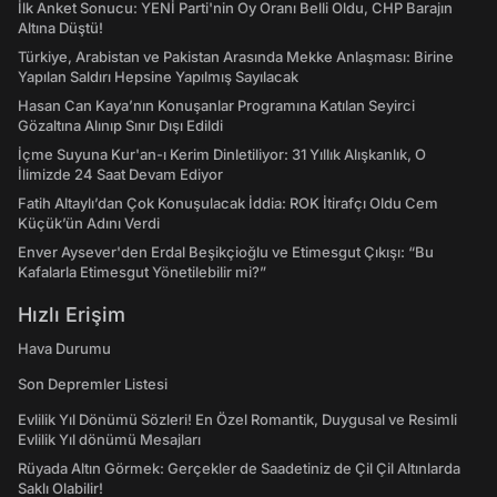
İlk Anket Sonucu: YENİ Parti'nin Oy Oranı Belli Oldu, CHP Barajın
Altına Düştü!
Türkiye, Arabistan ve Pakistan Arasında Mekke Anlaşması: Birine
Yapılan Saldırı Hepsine Yapılmış Sayılacak
Hasan Can Kaya’nın Konuşanlar Programına Katılan Seyirci
Gözaltına Alınıp Sınır Dışı Edildi
İçme Suyuna Kur'an-ı Kerim Dinletiliyor: 31 Yıllık Alışkanlık, O
İlimizde 24 Saat Devam Ediyor
Fatih Altaylı’dan Çok Konuşulacak İddia: ROK İtirafçı Oldu Cem
Küçük’ün Adını Verdi
Enver Aysever'den Erdal Beşikçioğlu ve Etimesgut Çıkışı: “Bu
Kafalarla Etimesgut Yönetilebilir mi?”
Hızlı Erişim
Hava Durumu
Son Depremler Listesi
Evlilik Yıl Dönümü Sözleri! En Özel Romantik, Duygusal ve Resimli
Evlilik Yıl dönümü Mesajları
Rüyada Altın Görmek: Gerçekler de Saadetiniz de Çil Çil Altınlarda
Saklı Olabilir!