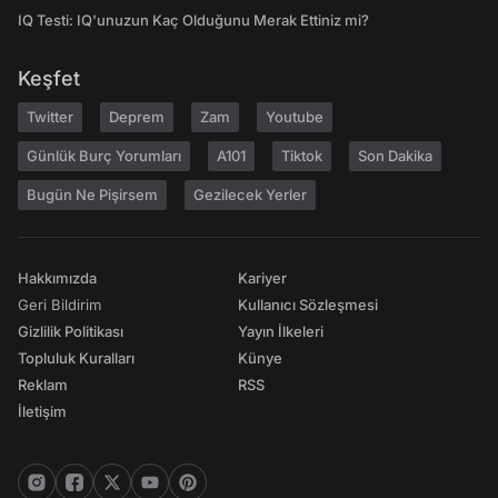
IQ Testi: IQ'unuzun Kaç Olduğunu Merak Ettiniz mi?
Keşfet
Twitter
Deprem
Zam
Youtube
Günlük Burç Yorumları
A101
Tiktok
Son Dakika
Bugün Ne Pişirsem
Gezilecek Yerler
Hakkımızda
Kariyer
Geri Bildirim
Kullanıcı Sözleşmesi
Gizlilik Politikası
Yayın İlkeleri
Topluluk Kuralları
Künye
Reklam
RSS
İletişim