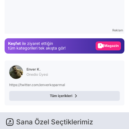
Video
Test
Reklam
Gündem
Keşfet
ile ziyaret ettiğin
Magazin
tüm kategorileri tek akışta gör!
Video
Test
Enver K.
Onedio Üyesi
https://twitter.com/enverkoparmal
Tüm içerikleri
Sana Özel Seçtiklerimiz