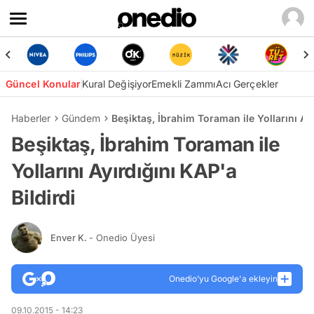
Güncel Konular
Kural Değişiyor
Emekli Zammı
Acı Gerçekler
Haberler
Gündem
Beşiktaş, İbrahim Toraman ile Yollarını Ayı
Beşiktaş, İbrahim Toraman ile
Yollarını Ayırdığını KAP'a
Bildirdi
Enver K.
- Onedio Üyesi
Onedio’yu Google'a ekleyin
09.10.2015 - 14:23