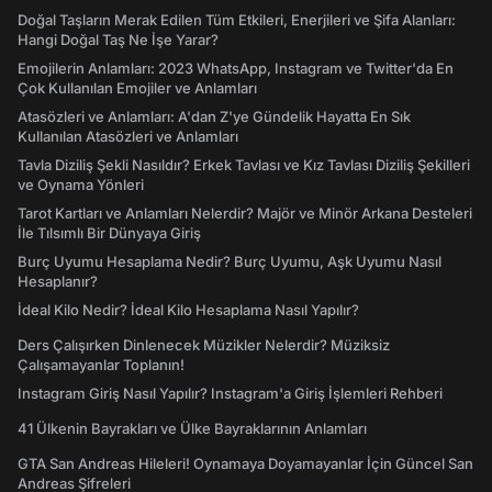
Doğal Taşların Merak Edilen Tüm Etkileri, Enerjileri ve Şifa Alanları:
Hangi Doğal Taş Ne İşe Yarar?
Emojilerin Anlamları: 2023 WhatsApp, Instagram ve Twitter'da En
Çok Kullanılan Emojiler ve Anlamları
Atasözleri ve Anlamları: A'dan Z'ye Gündelik Hayatta En Sık
Kullanılan Atasözleri ve Anlamları
Tavla Diziliş Şekli Nasıldır? Erkek Tavlası ve Kız Tavlası Diziliş Şekilleri
ve Oynama Yönleri
Tarot Kartları ve Anlamları Nelerdir? Majör ve Minör Arkana Desteleri
İle Tılsımlı Bir Dünyaya Giriş
Burç Uyumu Hesaplama Nedir? Burç Uyumu, Aşk Uyumu Nasıl
Hesaplanır?
İdeal Kilo Nedir? İdeal Kilo Hesaplama Nasıl Yapılır?
Ders Çalışırken Dinlenecek Müzikler Nelerdir? Müziksiz
Çalışamayanlar Toplanın!
Instagram Giriş Nasıl Yapılır? Instagram'a Giriş İşlemleri Rehberi
41 Ülkenin Bayrakları ve Ülke Bayraklarının Anlamları
GTA San Andreas Hileleri! Oynamaya Doyamayanlar İçin Güncel San
Andreas Şifreleri