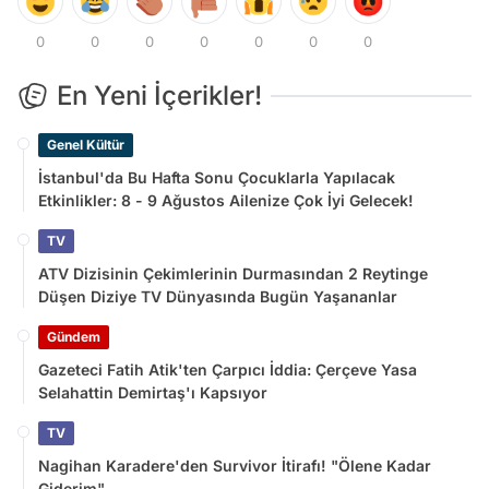
0
0
0
0
0
0
0
En Yeni İçerikler!
Genel Kültür
İstanbul'da Bu Hafta Sonu Çocuklarla Yapılacak
Etkinlikler: 8 - 9 Ağustos Ailenize Çok İyi Gelecek!
TV
ATV Dizisinin Çekimlerinin Durmasından 2 Reytinge
Düşen Diziye TV Dünyasında Bugün Yaşananlar
Gündem
Gazeteci Fatih Atik'ten Çarpıcı İddia: Çerçeve Yasa
Selahattin Demirtaş'ı Kapsıyor
TV
Nagihan Karadere'den Survivor İtirafı! "Ölene Kadar
Giderim"