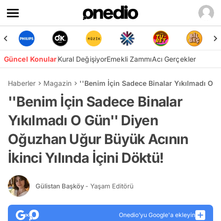
Güncel Konular
Kural Değişiyor
Emekli Zammı
Acı Gerçekler
Haberler
Magazin
''Benim İçin Sadece Binalar Yıkılmadı O G
''Benim İçin Sadece Binalar
Yıkılmadı O Gün'' Diyen
Oğuzhan Uğur Büyük Acının
İkinci Yılında İçini Döktü!
Gülistan Başköy
- Yaşam Editörü
Onedio’yu Google'a ekleyin