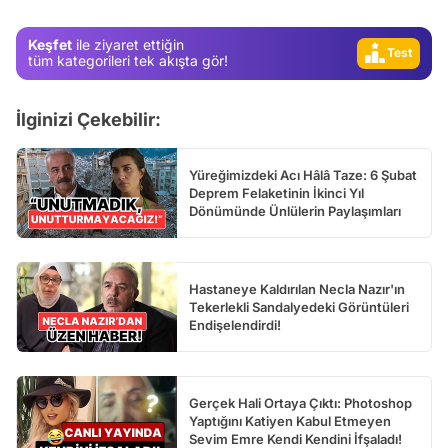
Test
Keşfet
ile ziyaret ettiğin
Gündem
tüm kategorileri tek akışta gör!
Magazin
İlginizi Çekebilir:
Video
Test
Yüreğimizdeki Acı Hâlâ Taze: 6 Şubat
Deprem Felaketinin İkinci Yıl
Dönümünde Ünlülerin Paylaşımları
Hastaneye Kaldırılan Necla Nazır'ın
Tekerlekli Sandalyedeki Görüntüleri
Endişelendirdi!
Gerçek Hali Ortaya Çıktı: Photoshop
Yaptığını Katiyen Kabul Etmeyen
Sevim Emre Kendi Kendini İfşaladı!