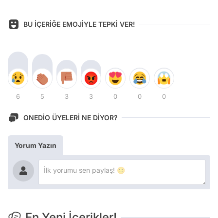
BU İÇERİĞE EMOJİYLE TEPKİ VER!
6
5
3
3
0
0
0
ONEDİO ÜYELERİ NE DİYOR?
Yorum Yazın
En Yeni İçerikler!