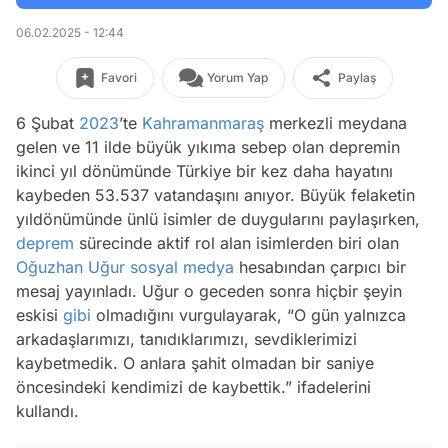
06.02.2025 - 12:44
Favori
Yorum Yap
Paylaş
6 Şubat
2023
’te
Kahramanmaraş
merkezli meydana
gelen ve 11 ilde büyük yıkıma sebep olan depremin
ikinci yıl dönümünde Türkiye bir kez daha hayatını
kaybeden 53.537 vatandaşını anıyor. Büyük felaketin
yıldönümünde ünlü isimler de duygularını paylaşırken,
deprem
sürecinde aktif rol alan isimlerden biri olan
Oğuzhan Uğur
sosyal medya
hesabından çarpıcı bir
mesaj yayınladı. Uğur o geceden sonra hiçbir şeyin
eskisi
gibi
olmadığını vurgulayarak, “O gün yalnızca
arkadaşlarımızı, tanıdıklarımızı, sevdiklerimizi
kaybetmedik. O anlara şahit olmadan bir saniye
öncesindeki kendimizi de kaybettik.” ifadelerini
kullandı.