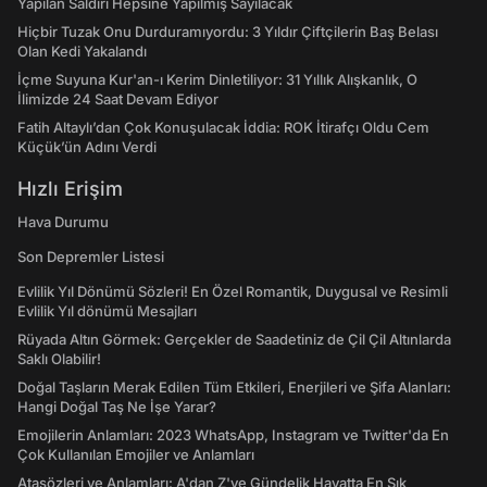
Yapılan Saldırı Hepsine Yapılmış Sayılacak
Hiçbir Tuzak Onu Durduramıyordu: 3 Yıldır Çiftçilerin Baş Belası
Olan Kedi Yakalandı
İçme Suyuna Kur'an-ı Kerim Dinletiliyor: 31 Yıllık Alışkanlık, O
İlimizde 24 Saat Devam Ediyor
Fatih Altaylı’dan Çok Konuşulacak İddia: ROK İtirafçı Oldu Cem
Küçük’ün Adını Verdi
Hızlı Erişim
Hava Durumu
Son Depremler Listesi
Evlilik Yıl Dönümü Sözleri! En Özel Romantik, Duygusal ve Resimli
Evlilik Yıl dönümü Mesajları
Rüyada Altın Görmek: Gerçekler de Saadetiniz de Çil Çil Altınlarda
Saklı Olabilir!
Doğal Taşların Merak Edilen Tüm Etkileri, Enerjileri ve Şifa Alanları:
Hangi Doğal Taş Ne İşe Yarar?
Emojilerin Anlamları: 2023 WhatsApp, Instagram ve Twitter'da En
Çok Kullanılan Emojiler ve Anlamları
Atasözleri ve Anlamları: A'dan Z'ye Gündelik Hayatta En Sık