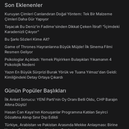
Son Eklenenler
Kuruyan Çimleri Canlandıran Doğal Yöntem: Tek Bir Malzeme
Çimleri Daha Gür Yapıyor
Taşacak Bu Deniz'in Fadime'sinden Dikkat Çeken İtiraf! "İçimdeki
Karadenizli Çıkıyor"
Bu Şarkı Sözleri Kime Ait?
Game of Thrones Hayranlarına Büyük Müjde! İlk Sinema Filmi
Resmen Geliyor
Psikologlar Açıkladı: Yemek Pişirirken Bulaşıkları Yıkamanın 4
Psikolojik Nedeni
Yazın En Büyük Sürprizi Burak Yörük ve Tuana Yılmaz'dan Geldi:
Kimliğindeki Detay Ortaya Çıkardı
Günün Popüler Başlıkları
İlk Anket Sonucu: YENİ Parti'nin Oy Oranı Belli Oldu, CHP Barajın
Altına Düştü!
Hasan Can Kaya’nın Konuşanlar Programına Katılan Seyirci
Gözaltına Alınıp Sınır Dışı Edildi
Türkiye, Arabistan ve Pakistan Arasında Mekke Anlaşması: Birine