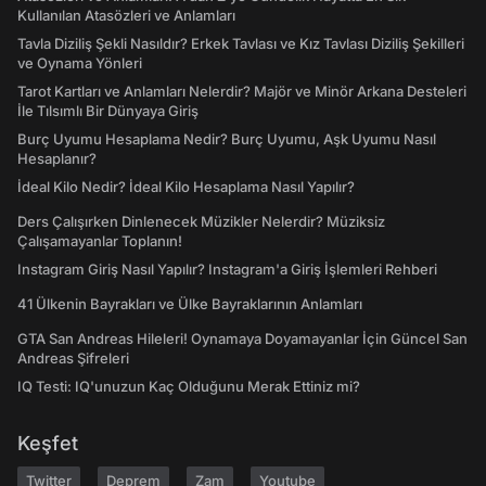
Kullanılan Atasözleri ve Anlamları
Tavla Diziliş Şekli Nasıldır? Erkek Tavlası ve Kız Tavlası Diziliş Şekilleri
ve Oynama Yönleri
Tarot Kartları ve Anlamları Nelerdir? Majör ve Minör Arkana Desteleri
İle Tılsımlı Bir Dünyaya Giriş
Burç Uyumu Hesaplama Nedir? Burç Uyumu, Aşk Uyumu Nasıl
Hesaplanır?
İdeal Kilo Nedir? İdeal Kilo Hesaplama Nasıl Yapılır?
Ders Çalışırken Dinlenecek Müzikler Nelerdir? Müziksiz
Çalışamayanlar Toplanın!
Instagram Giriş Nasıl Yapılır? Instagram'a Giriş İşlemleri Rehberi
41 Ülkenin Bayrakları ve Ülke Bayraklarının Anlamları
GTA San Andreas Hileleri! Oynamaya Doyamayanlar İçin Güncel San
Andreas Şifreleri
IQ Testi: IQ'unuzun Kaç Olduğunu Merak Ettiniz mi?
Keşfet
Twitter
Deprem
Zam
Youtube