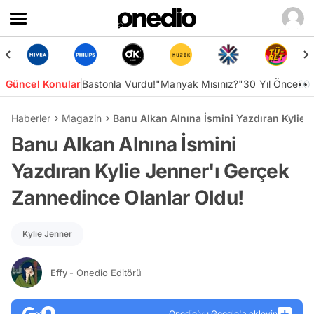
Güncel Konular
Bastonla Vurdu!
"Manyak Mısınız?"
30 Yıl Önce👀
Haberler
Magazin
Banu Alkan Alnına İsmini Yazdıran Kylie 
Banu Alkan Alnına İsmini
Yazdıran Kylie Jenner'ı Gerçek
Zannedince Olanlar Oldu!
Kylie Jenner
Effy
- Onedio Editörü
Onedio’yu Google'a ekleyin