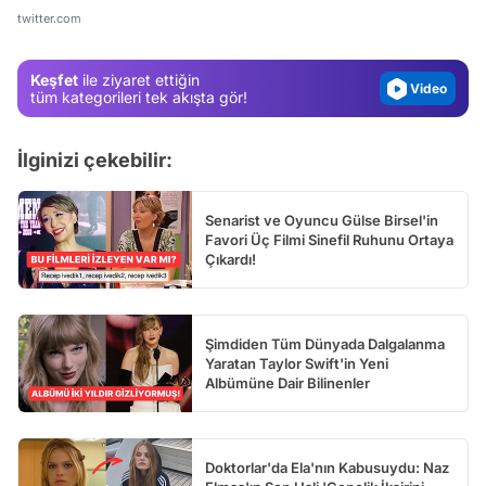
Gündem
twitter.com
Magazin
Keşfet
ile ziyaret ettiğin
Video
tüm kategorileri tek akışta gör!
Test
İlginizi çekebilir:
Senarist ve Oyuncu Gülse Birsel'in
Favori Üç Filmi Sinefil Ruhunu Ortaya
Çıkardı!
Şimdiden Tüm Dünyada Dalgalanma
Yaratan Taylor Swift'in Yeni
Albümüne Dair Bilinenler
Doktorlar'da Ela'nın Kabusuydu: Naz