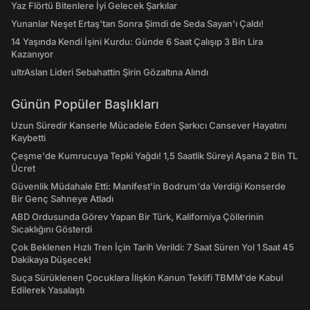
Yaz Flörtü Bitenlere İyi Gelecek Şarkılar
Yunanlar Neşet Ertaş'tan Sonra Şimdi de Seda Sayan'ı Çaldı!
14 Yaşında Kendi İşini Kurdu: Günde 6 Saat Çalışıp 3 Bin Lira
Kazanıyor
ultrAslan Lideri Sebahattin Şirin Gözaltına Alındı
Günün Popüler Başlıkları
Uzun Süredir Kanserle Mücadele Eden Şarkıcı Cansever Hayatını
Kaybetti
Çeşme'de Kumrucuya Tepki Yağdı! 1,5 Saatlik Süreyi Aşana 2 Bin TL
Ücret
Güvenlik Müdahale Etti: Manifest'in Bodrum'da Verdiği Konserde
Bir Genç Sahneye Atladı
ABD Ordusunda Görev Yapan Bir Türk, Kaliforniya Çöllerinin
Sıcaklığını Gösterdi
Çok Beklenen Hızlı Tren İçin Tarih Verildi: 7 Saat Süren Yol 1 Saat 45
Dakikaya Düşecek!
Suça Sürüklenen Çocuklara İlişkin Kanun Teklifi TBMM'de Kabul
Edilerek Yasalaştı