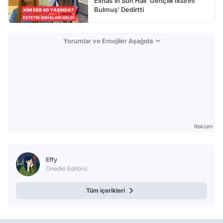
Elmas'ın Son Hali 'Gençlik İksirini
Bulmuş' Dedirtti
Yorumlar ve Emojiler Aşağıda
Reklam
Effy
Onedio Editörü
Tüm içerikleri