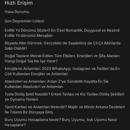
Hızlı Erişim
Hava Durumu
Son Depremler Listesi
Evlilik Yıl Dönümü Sözleri! En Özel Romantik, Duygusal ve Resimli
Evlilik Yıl dönümü Mesajları
Rüyada Altın Görmek: Gerçekler de Saadetiniz de Çil Çil Altınlarda
Saklı Olabilir!
Doğal Taşların Merak Edilen Tüm Etkileri, Enerjileri ve Şifa Alanları:
Hangi Doğal Taş Ne İşe Yarar?
Emojilerin Anlamları: 2023 WhatsApp, Instagram ve Twitter'da En
Çok Kullanılan Emojiler ve Anlamları
Atasözleri ve Anlamları: A'dan Z'ye Gündelik Hayatta En Sık
Kullanılan Atasözleri ve Anlamları
Tavla Diziliş Şekli Nasıldır? Erkek Tavlası ve Kız Tavlası Diziliş Şekilleri
ve Oynama Yönleri
Tarot Kartları ve Anlamları Nelerdir? Majör ve Minör Arkana Desteleri
İle Tılsımlı Bir Dünyaya Giriş
Burç Uyumu Hesaplama Nedir? Burç Uyumu, Aşk Uyumu Nasıl
Hesaplanır?