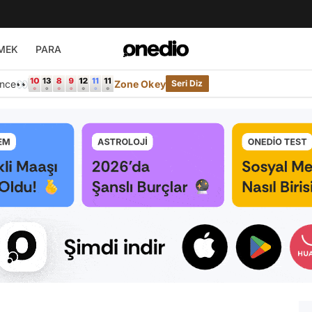
MEK
PARA
Önce👀
Zone Okey
Seri Diz