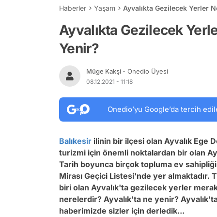
Haberler
Yaşam
Ayvalıkta Gezilecek Yerler N
Ayvalıkta Gezilecek Yerle
Yenir?
Müge Kakşi
- Onedio Üyesi
08.12.2021 - 11:18
Onedio’yu Google’da tercih edil
Balıkesir
ilinin bir ilçesi olan Ayvalık Ege
turizmi için önemli noktalardan bir olan A
Tarih boyunca birçok topluma ev sahipliğ
Mirası Geçici Listesi'nde yer almaktadır.
biri olan Ayvalık'ta gezilecek yerler merak
nerelerdir? Ayvalık'ta ne yenir? Ayvalık't
haberimizde sizler için derledik...