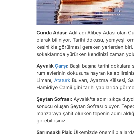
Cunda Adası:
Adıl adı Alibey Adası olan Cu
olarak biliniyor. Tarihi dokusu, yemyeşil orm
kesinlikle görülmesi gereken yerlerden biri.
sokaklarında yürürken kendinizi zaman yo
Ayvalık
Çarşı
:
Başlı başına tarihi dokulara 
rum evlerinin dokusuna hayran kalabilirsiniz
Limanı,
Atatürk
Bulvarı, Ayazma Kilisesi, Sa
Hamidiye Camii gibi tarihi yapılarıda görme
Şeytan Sofrası:
Ayvalık'ta adını sıkça duyd
sonucu oluşan Şeytan Sofrası oluyor. Tepe
manzaraya şahit olurken tepenin adını aldığ
görebilirsiniz.
Sarımsaklı Plajı:
Ülkemizde önemli plajlardan