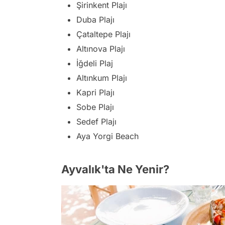
Şirinkent Plajı
Duba Plajı
Çataltepe Plajı
Altınova Plajı
İğdeli Plaj
Altınkum Plajı
Kapri Plajı
Sobe Plajı
Sedef Plajı
Aya Yorgi Beach
Ayvalık'ta Ne Yenir?