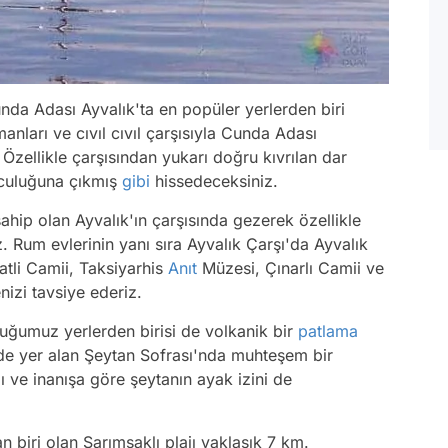
nda Adası Ayvalık'ta en popüler yerlerden biri
anları ve cıvıl cıvıl çarşısıyla Cunda Adası
 Özellikle çarşısından yukarı doğru kıvrılan dar
lculuğuna çıkmış
gibi
hissedeceksiniz.
sahip olan Ayvalık'ın çarşısında gezerek özellikle
. Rum evlerinin yanı sıra Ayvalık Çarşı'da Ayvalık
atli Camii, Taksiyarhis
Anıt
Müzesi, Çınarlı Camii ve
nizi tavsiye ederiz.
uğumuz yerlerden birisi de volkanik bir
patlama
de yer alan Şeytan Sofrası'nda muhteşem bir
ı ve inanışa göre şeytanın ayak izini de
 biri olan Sarımsaklı plajı yaklaşık 7 km.