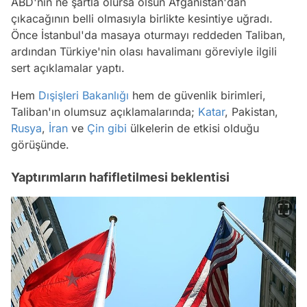
ABD'nin ne şartla olursa olsun Afganistan'dan
çıkacağının belli olmasıyla birlikte kesintiye uğradı.
Önce İstanbul'da masaya oturmayı reddeden Taliban,
ardından Türkiye'nin olası havalimanı göreviyle ilgili
sert açıklamalar yaptı.
Hem
Dışişleri Bakanlığı
hem de güvenlik birimleri,
Taliban'ın olumsuz açıklamalarında;
Katar
, Pakistan,
Rusya
,
İran
ve
Çin
gibi
ülkelerin de etkisi olduğu
görüşünde.
Yaptırımların hafifletilmesi beklentisi