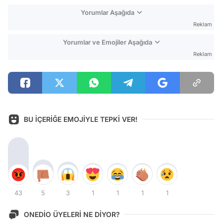
Yorumlar Aşağıda
Reklam
Yorumlar ve Emojiler Aşağıda
Reklam
BU İÇERİĞE EMOJİYLE TEPKİ VER!
43
5
3
1
1
1
1
ONEDİO ÜYELERİ NE DİYOR?