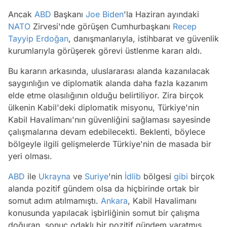
Ancak
ABD
Başkanı
Joe Biden
'la Haziran ayındaki
NATO
Zirvesi'nde görüşen Cumhurbaşkanı
Recep
Tayyip Erdoğan
, danışmanlarıyla, istihbarat ve güvenlik
kurumlarıyla görüşerek görevi üstlenme kararı aldı.
Bu kararın arkasında, uluslararası alanda kazanılacak
saygınlığın ve diplomatik alanda daha fazla kazanım
elde etme olasılığının olduğu belirtiliyor. Zira birçok
ülkenin Kabil'deki diplomatik misyonu, Türkiye'nin
Kabil Havalimanı'nın güvenliğini sağlaması sayesinde
çalışmalarına devam edebilecekti. Beklenti, böylece
bölgeyle ilgili gelişmelerde Türkiye'nin de masada bir
yeri olması.
ABD
ile
Ukrayna
ve
Suriye
'nin
İdlib
bölgesi
gibi
birçok
alanda pozitif gündem olsa da hiçbirinde ortak bir
somut adım atılmamıştı.
Ankara
, Kabil Havalimanı
konusunda yapılacak işbirliğinin somut bir çalışma
doğuran, sonuç odaklı bir pozitif gündem yaratmış