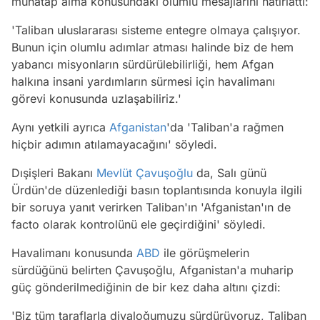
muhatap alma konusundaki olumlu mesajlarını hatırlattı:
'Taliban uluslararası sisteme entegre olmaya çalışıyor.
Bunun için olumlu adımlar atması halinde biz de hem
yabancı misyonların sürdürülebilirliği, hem Afgan
halkına insani yardımların sürmesi için havalimanı
görevi konusunda uzlaşabiliriz.'
Aynı yetkili ayrıca
Afganistan
'da 'Taliban'a rağmen
hiçbir adımın atılamayacağını' söyledi.
Dışişleri Bakanı
Mevlüt Çavuşoğlu
da, Salı günü
Ürdün'de düzenlediği basın toplantısında konuyla ilgili
bir soruya yanıt verirken Taliban'ın 'Afganistan'ın de
facto olarak kontrolünü ele geçirdiğini' söyledi.
Havalimanı konusunda
ABD
ile görüşmelerin
sürdüğünü belirten Çavuşoğlu, Afganistan'a muharip
güç gönderilmediğinin de bir kez daha altını çizdi:
'Biz tüm taraflarla diyaloğumuzu sürdürüyoruz, Taliban