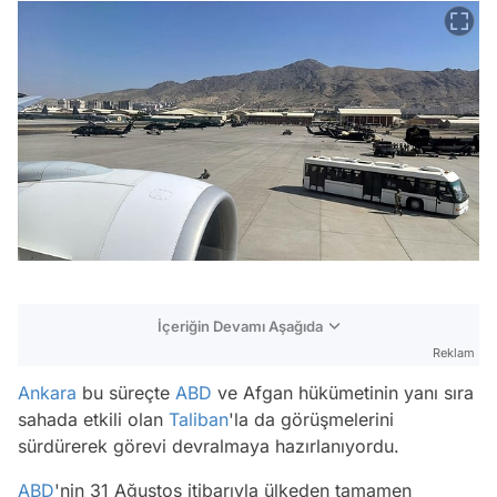
İçeriğin Devamı Aşağıda
Reklam
Ankara
bu süreçte
ABD
ve Afgan hükümetinin yanı sıra
sahada etkili olan
Taliban
'la da görüşmelerini
sürdürerek görevi devralmaya hazırlanıyordu.
ABD
'nin 31 Ağustos itibarıyla ülkeden tamamen