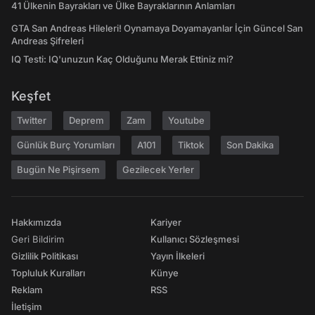
41 Ülkenin Bayrakları ve Ülke Bayraklarının Anlamları
GTA San Andreas Hileleri! Oynamaya Doyamayanlar İçin Güncel San
Andreas Şifreleri
IQ Testi: IQ'unuzun Kaç Olduğunu Merak Ettiniz mi?
Keşfet
Twitter
Deprem
Zam
Youtube
Günlük Burç Yorumları
A101
Tiktok
Son Dakika
Bugün Ne Pişirsem
Gezilecek Yerler
Hakkımızda
Kariyer
Geri Bildirim
Kullanıcı Sözleşmesi
Gizlilik Politikası
Yayın İlkeleri
Topluluk Kuralları
Künye
Reklam
RSS
İletişim