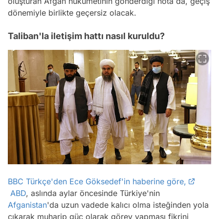
oluşturan Afgan hükümetinin gönderdiği nota da, geçiş
dönemiyle birlikte geçersiz olacak.
Taliban'la iletişim hattı nasıl kuruldu?
BBC Türkçe'den Ece Göksedef'in haberine göre,
ABD
, aslında aylar öncesinde Türkiye'nin
Afganistan
'da uzun vadede kalıcı olma isteğinden yola
çıkarak muharip güç olarak görev yapması fikrini