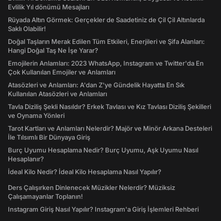
Evlilik Yıl dönümü Mesajları
Rüyada Altın Görmek: Gerçekler de Saadetiniz de Çil Çil Altınlarda
Saklı Olabilir!
Doğal Taşların Merak Edilen Tüm Etkileri, Enerjileri ve Şifa Alanları:
Hangi Doğal Taş Ne İşe Yarar?
Emojilerin Anlamları: 2023 WhatsApp, Instagram ve Twitter'da En
Çok Kullanılan Emojiler ve Anlamları
Atasözleri ve Anlamları: A'dan Z'ye Gündelik Hayatta En Sık
Kullanılan Atasözleri ve Anlamları
Tavla Diziliş Şekli Nasıldır? Erkek Tavlası ve Kız Tavlası Diziliş Şekilleri
ve Oynama Yönleri
Tarot Kartları ve Anlamları Nelerdir? Majör ve Minör Arkana Desteleri
İle Tılsımlı Bir Dünyaya Giriş
Burç Uyumu Hesaplama Nedir? Burç Uyumu, Aşk Uyumu Nasıl
Hesaplanır?
İdeal Kilo Nedir? İdeal Kilo Hesaplama Nasıl Yapılır?
Ders Çalışırken Dinlenecek Müzikler Nelerdir? Müziksiz
Çalışamayanlar Toplanın!
Instagram Giriş Nasıl Yapılır? Instagram'a Giriş İşlemleri Rehberi