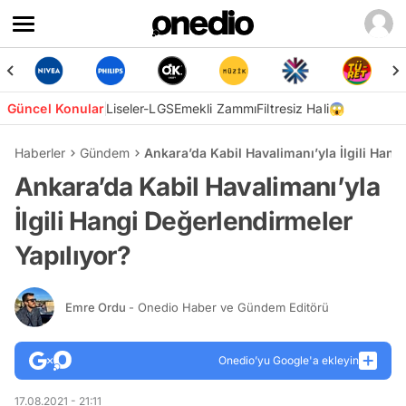
Güncel Konular
Liseler-LGS
Emekli Zammı
Filtresiz Hali😱
Haberler
Gündem
Ankara’da Kabil Havalimanı’yla İlgili Hang
Ankara’da Kabil Havalimanı’yla
İlgili Hangi Değerlendirmeler
Yapılıyor?
Emre Ordu
- Onedio Haber ve Gündem Editörü
Onedio’yu Google'a ekleyin
17.08.2021 - 21:11