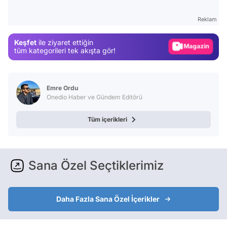
Gündem
Reklam
Magazin
Keşfet
ile ziyaret ettiğin
Video
tüm kategorileri tek akışta gör!
Test
Emre Ordu
Onedio Haber ve Gündem Editörü
Tüm içerikleri
Sana Özel Seçtiklerimiz
Daha Fazla Sana Özel İçerikler