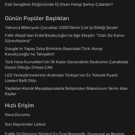
Eski Sevgilinin Düğününde Dj Olsan Hangi Şarkıyı Çalardın?
Günün Popüler Başlıkları
Yalnızca Milenyum Çocukları 2000'lilerin Çok İyi Bildiği Şeyler
Fatih Altaylı'dan Erdal Beşikçioğlu'na Ağır Eleştiri: "Ulan Siz Kamu
Görevlisisiniz"
Google'ın Yapay Zeka Biriminin Başındaki Türk: Koray
Kavukçuoğlu'nu Tanıyalım!
Türk Hava Kuvvetleri'nin İlk Kadın Generalinin Dedesinin Çanakkale
Gazisi Olduğu Ortaya Çıktı
LGS Yerleştirmelerinin Ardından Türkiye'nin En Yüksek Puanlı
Liseleri Belli Oldu
Yaptıkları Komik Mesajlaşmalarla İletişimden Maksimum Verim Alan
Kişiler
Hızlı Erişim
Hava Durumu
Son Depremler Listesi
Evlilik Yıl Dönümü Sözleri! En Özel Romantik, Duygusal ve Resimli