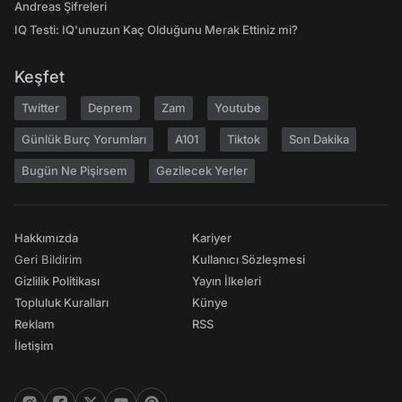
Andreas Şifreleri
IQ Testi: IQ'unuzun Kaç Olduğunu Merak Ettiniz mi?
Keşfet
Twitter
Deprem
Zam
Youtube
Günlük Burç Yorumları
A101
Tiktok
Son Dakika
Bugün Ne Pişirsem
Gezilecek Yerler
Hakkımızda
Kariyer
Geri Bildirim
Kullanıcı Sözleşmesi
Gizlilik Politikası
Yayın İlkeleri
Topluluk Kuralları
Künye
Reklam
RSS
İletişim