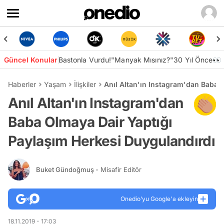
Güncel Konular
Bastonla Vurdu!
"Manyak Mısınız?"
30 Yıl Önce👀
Haberler
Yaşam
İlişkiler
Anıl Altan'ın Instagram'dan Baba 
Anıl Altan'ın Instagram'dan
Baba Olmaya Dair Yaptığı
Paylaşım Herkesi Duygulandırdı
Buket Gündoğmuş
- Misafir Editör
Onedio’yu Google'a ekleyin
18.11.2019 - 17:03