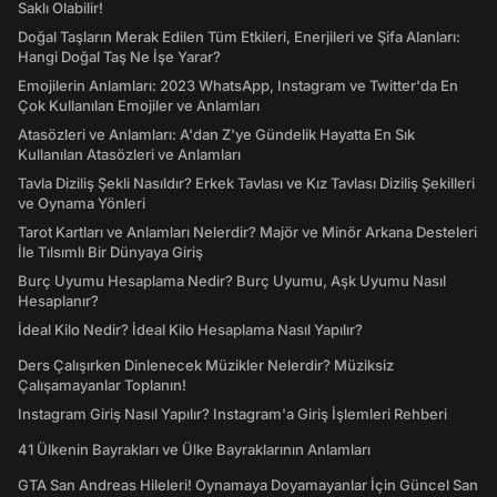
Saklı Olabilir!
Doğal Taşların Merak Edilen Tüm Etkileri, Enerjileri ve Şifa Alanları:
Hangi Doğal Taş Ne İşe Yarar?
Emojilerin Anlamları: 2023 WhatsApp, Instagram ve Twitter'da En
Çok Kullanılan Emojiler ve Anlamları
Atasözleri ve Anlamları: A'dan Z'ye Gündelik Hayatta En Sık
Kullanılan Atasözleri ve Anlamları
Tavla Diziliş Şekli Nasıldır? Erkek Tavlası ve Kız Tavlası Diziliş Şekilleri
ve Oynama Yönleri
Tarot Kartları ve Anlamları Nelerdir? Majör ve Minör Arkana Desteleri
İle Tılsımlı Bir Dünyaya Giriş
Burç Uyumu Hesaplama Nedir? Burç Uyumu, Aşk Uyumu Nasıl
Hesaplanır?
İdeal Kilo Nedir? İdeal Kilo Hesaplama Nasıl Yapılır?
Ders Çalışırken Dinlenecek Müzikler Nelerdir? Müziksiz
Çalışamayanlar Toplanın!
Instagram Giriş Nasıl Yapılır? Instagram'a Giriş İşlemleri Rehberi
41 Ülkenin Bayrakları ve Ülke Bayraklarının Anlamları
GTA San Andreas Hileleri! Oynamaya Doyamayanlar İçin Güncel San