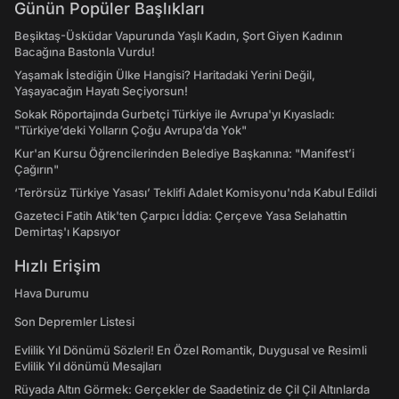
Günün Popüler Başlıkları
Beşiktaş-Üsküdar Vapurunda Yaşlı Kadın, Şort Giyen Kadının
Bacağına Bastonla Vurdu!
Yaşamak İstediğin Ülke Hangisi? Haritadaki Yerini Değil,
Yaşayacağın Hayatı Seçiyorsun!
Sokak Röportajında Gurbetçi Türkiye ile Avrupa'yı Kıyasladı:
"Türkiye’deki Yolların Çoğu Avrupa’da Yok"
Kur'an Kursu Öğrencilerinden Belediye Başkanına: "Manifest’i
Çağırın"
‘Terörsüz Türkiye Yasası’ Teklifi Adalet Komisyonu'nda Kabul Edildi
Gazeteci Fatih Atik'ten Çarpıcı İddia: Çerçeve Yasa Selahattin
Demirtaş'ı Kapsıyor
Hızlı Erişim
Hava Durumu
Son Depremler Listesi
Evlilik Yıl Dönümü Sözleri! En Özel Romantik, Duygusal ve Resimli
Evlilik Yıl dönümü Mesajları
Rüyada Altın Görmek: Gerçekler de Saadetiniz de Çil Çil Altınlarda