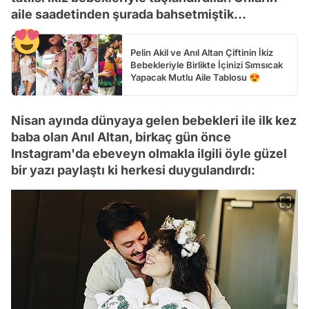
aile saadetinden şurada bahsetmiştik...
Pelin Akil ve Anıl Altan Çiftinin İkiz
Bebekleriyle Birlikte İçinizi Sımsıcak
Yapacak Mutlu Aile Tablosu 😍
Nisan ayında dünyaya gelen bebekleri ile ilk kez
baba olan Anıl Altan, birkaç gün önce
Instagram'da ebeveyn olmakla ilgili öyle güzel
bir yazı paylaştı ki herkesi duygulandırdı: