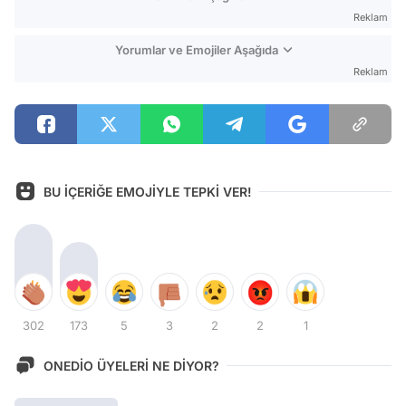
Reklam
Yorumlar ve Emojiler Aşağıda
Reklam
BU İÇERİĞE EMOJİYLE TEPKİ VER!
302
173
5
3
2
2
1
ONEDİO ÜYELERİ NE DİYOR?