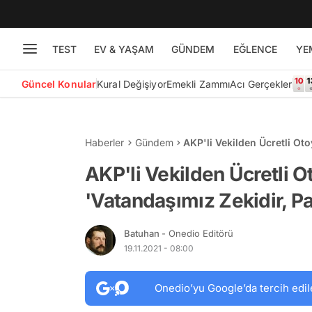
TEST
EV & YAŞAM
GÜNDEM
EĞLENCE
YE
Güncel Konular
Kural Değişiyor
Emekli Zammı
Acı Gerçekler
Haberler
Gündem
AKP'li Vekilden Ücretli Ot
Yolu Kullanır'
AKP'li Vekilden Ücretli 
'Vatandaşımız Zekidir, Pa
Batuhan
- Onedio Editörü
19.11.2021 - 08:00
Onedio’yu Google’da tercih edil