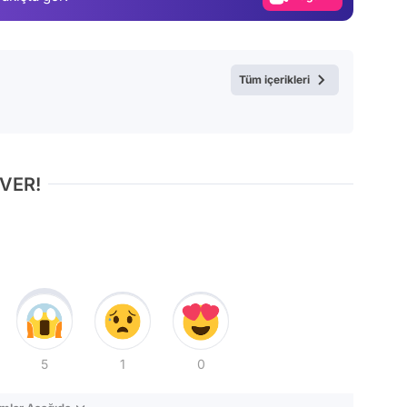
Video
Test
Tüm içerikleri
 VER!
5
1
0