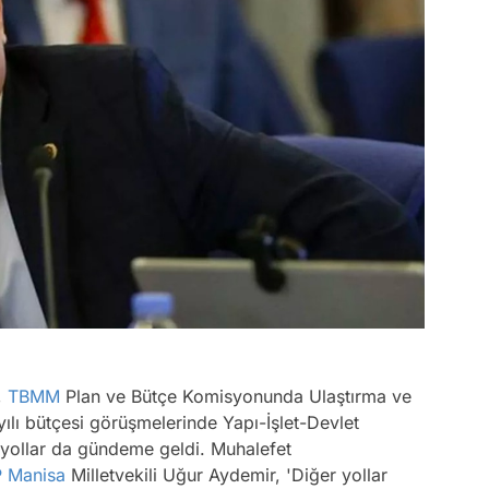
,
TBMM
Plan ve Bütçe Komisyonunda Ulaştırma ve
2 yılı bütçesi görüşmelerinde Yapı-İşlet-Devlet
toyollar da gündeme geldi. Muhalefet
P
Manisa
Milletvekili Uğur Aydemir, 'Diğer yollar