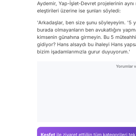
Aydemir, Yap-İşlet-Devret projelerinin aynı 
eleştirileri üzerine ise şunları söyledi:
'Arkadaşlar, ben size şunu söyleyeyim. '5 
burada olmayanların ben avukatlığını ya
kimsenin günahına girmeyin. Bu 5 müteahh
gidiyor? Hans alsaydı bu ihaleyi Hans yaps
bizim işadamlarımızla gurur duyuyorum.'
Yorumlar v
Keşfet
ile ziyaret ettiğin
tüm kategorileri tek