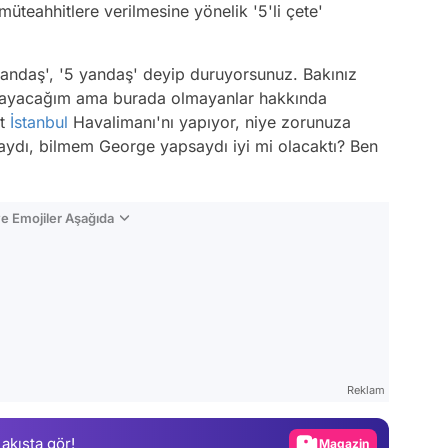
müteahhitlere verilmesine yönelik '5'li çete'
yandaş', '5 yandaş' deyip duruyorsunuz. Bakınız
pmayacağım ama burada olmayanlar hakkında
it
İstanbul
Havalimanı'nı yapıyor, niye zorunuza
aydı, bilmem George yapsaydı iyi mi olacaktı? Ben
e Emojiler Aşağıda
Video
Test
Gündem
Reklam
Magazin
 akışta gör!