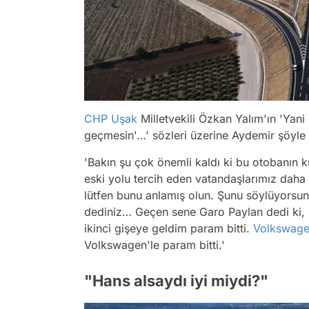
CHP
Uşak
Milletvekili Özkan Yalım'ın 'Yani
geçmesin'…' sözleri üzerine Aydemir şöyle 
'Bakın şu çok önemli kaldı ki bu otobanın ku
eski yolu tercih eden vatandaşlarımız daha 
lütfen bunu anlamış olun. Şunu söylüyorsun
dediniz… Geçen sene Garo Paylan dedi ki,
ikinci gişeye geldim param bitti.
Volkswag
Volkswagen'le param bitti.'
"Hans alsaydı iyi miydi?"