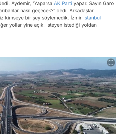
' dedi. Aydemir, 'Yaparsa
AK Parti
yapar. Sayın Garo
aribanlar nasıl geçecek?' dedi. Arkadaşlar
iz kimseye bir şey söylemedik. İzmir-
İstanbul
ğer yollar yine açık, isteyen istediği yoldan