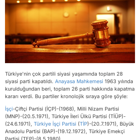
Türkiye'nin çok partili siyasi yaşamında toplam 28
siyasi parti kapatıldı.
Anayasa Mahkemesi
1963 yılında
kurulduğundan beri, toplam 26 parti hakkında kapatma
kararı verdi. Bu partiler kronolojik sıraya göre şöyle:
İşçi
-Çiftçi Partisi (İÇP)-(1968), Milli Nizam Partisi
(MNP)-(20.5.1971), Türkiye İleri Ülkü Partisi (TİÜP)-
(24.6.1971),
Türkiye İşçi Partisi
(
TİP
)-(20.7.1971), Büyük
Anadolu Partisi (BAP)-(19.12.1972), Türkiye Emekçi
Partisi (TEP)-(8.5.1980),