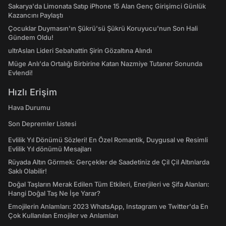
Sakarya'da Limonata Satıp iPhone 15 Alan Genç Girişimci Günlük
Kazancını Paylaştı
Çocuklar Duymasın'ın Şükrü'sü Şükrü Koruyucu'nun Son Hali
Gündem Oldu!
ultrAslan Lideri Sebahattin Şirin Gözaltına Alındı
Müge Anlı'da Ortalığı Birbirine Katan Nazmiye Tutaner Sonunda
Evlendi!
Hızlı Erişim
Hava Durumu
Son Depremler Listesi
Evlilik Yıl Dönümü Sözleri! En Özel Romantik, Duygusal ve Resimli
Evlilik Yıl dönümü Mesajları
Rüyada Altın Görmek: Gerçekler de Saadetiniz de Çil Çil Altınlarda
Saklı Olabilir!
Doğal Taşların Merak Edilen Tüm Etkileri, Enerjileri ve Şifa Alanları:
Hangi Doğal Taş Ne İşe Yarar?
Emojilerin Anlamları: 2023 WhatsApp, Instagram ve Twitter'da En
Çok Kullanılan Emojiler ve Anlamları