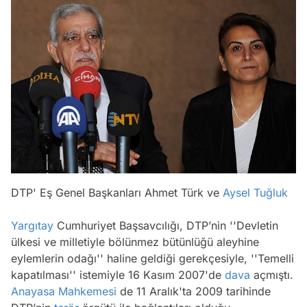
DTP' Eş Genel Başkanları Ahmet Türk ve
Aysel Tuğluk
Yargıtay
Cumhuriyet Başsavcılığı, DTP’nin ''Devletin
ülkesi ve milletiyle bölünmez bütünlüğü aleyhine
eylemlerin odağı'' haline geldiği gerekçesiyle, ''Temelli
kapatılması'' istemiyle 16 Kasım 2007'de
dava
açmıştı.
Anayasa Mahkemesi
de 11 Aralık'ta 2009 tarihinde