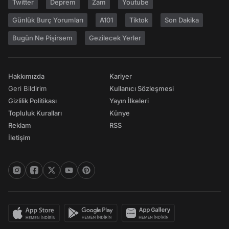
Twitter
Deprem
Zam
Youtube
Günlük Burç Yorumları
A101
Tiktok
Son Dakika
Bugün Ne Pişirsem
Gezilecek Yerler
Hakkımızda
Kariyer
Geri Bildirim
Kullanıcı Sözleşmesi
Gizlilik Politikası
Yayın İlkeleri
Topluluk Kuralları
Künye
Reklam
RSS
İletişim