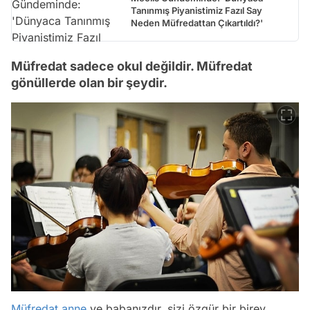
Tanınmış Piyanistimiz Fazıl Say
Neden Müfredattan Çıkartıldı?'
Müfredat sadece okul değildir. Müfredat
gönüllerde olan bir şeydir.
Müfredat
anne
ve babanızdır, sizi özgür bir birey