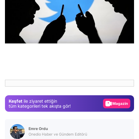
Video
Test
Gündem
Keşfet
ile ziyaret ettiğin
Magazin
tüm kategorileri tek akışta gör!
Video
Test
Emre Ordu
Onedio Haber ve Gündem Editörü