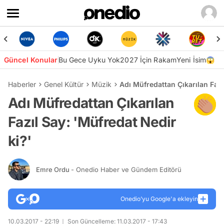
Güncel Konular
Bu Gece Uyku Yok
2027 İçin Rakam
Yeni İsim😱
Haberler
Genel Kültür
Müzik
Adı Müfredattan Çıkarılan Fazı
Adı Müfredattan Çıkarılan
Fazıl Say: 'Müfredat Nedir
ki?'
Emre Ordu
- Onedio Haber ve Gündem Editörü
Onedio’yu Google'a ekleyin
10.03.2017 - 22:19
Son Güncelleme: 11.03.2017 - 17:43