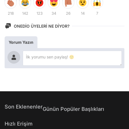
218
142
123
34
26
14
7
ONEDİO ÜYELERİ NE DİYOR?
Yorum Yazın
Son Eklenenler
Günün Popüler Başlıkları
Hızlı Erişim