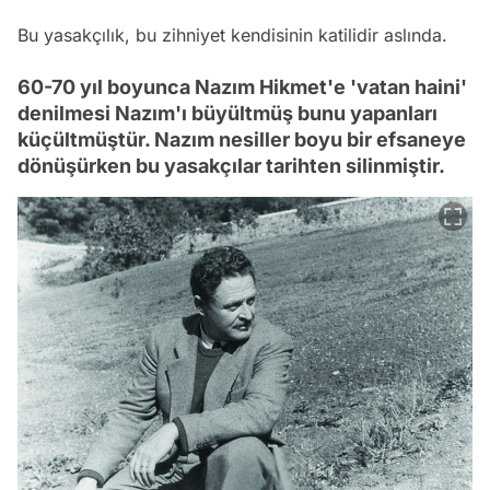
Bu yasakçılık, bu zihniyet kendisinin katilidir aslında.
60-70 yıl boyunca Nazım Hikmet'e 'vatan haini'
denilmesi Nazım'ı büyültmüş bunu yapanları
küçültmüştür. Nazım nesiller boyu bir efsaneye
dönüşürken bu yasakçılar tarihten silinmiştir.