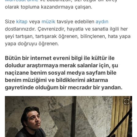
olarak topluma kazandırmaya çalışan.
Size
kitap
veya
müzik
tavsiye edebilen
aydın
dostlarınızdır. Çevrenizdir, hayatla ve sanatla ilgili her
şeyi tartışan, tartışarak öğrenen, bilinçlenen, hata yapa
yapa doğruyu öğrenen.
Bütün bir internet evreni bilgi ile kültür ile
doludur araştırmaya merak salanlar için, şu
naçizane benim sosyal medya sayfam bile
benim müziğimi ve bildiklerimi aktarma
gayretinde olduğum bir mecradır bir yandan.