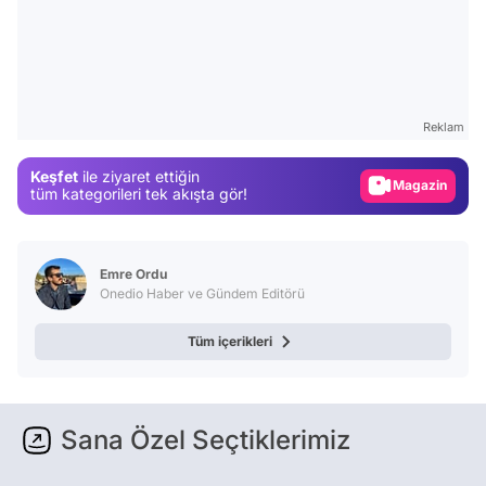
Video
Test
Reklam
Gündem
Keşfet
ile ziyaret ettiğin
Magazin
tüm kategorileri tek akışta gör!
Video
Test
Emre Ordu
Onedio Haber ve Gündem Editörü
Tüm içerikleri
Sana Özel Seçtiklerimiz