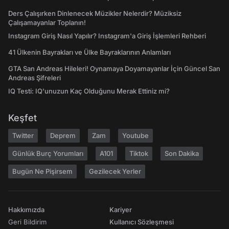
Ders Çalışırken Dinlenecek Müzikler Nelerdir? Müziksiz
Çalışamayanlar Toplanın!
Instagram Giriş Nasıl Yapılır? Instagram'a Giriş İşlemleri Rehberi
41 Ülkenin Bayrakları ve Ülke Bayraklarının Anlamları
GTA San Andreas Hileleri! Oynamaya Doyamayanlar İçin Güncel San
Andreas Şifreleri
IQ Testi: IQ'unuzun Kaç Olduğunu Merak Ettiniz mi?
Keşfet
Twitter
Deprem
Zam
Youtube
Günlük Burç Yorumları
A101
Tiktok
Son Dakika
Bugün Ne Pişirsem
Gezilecek Yerler
Hakkımızda
Kariyer
Geri Bildirim
Kullanıcı Sözleşmesi