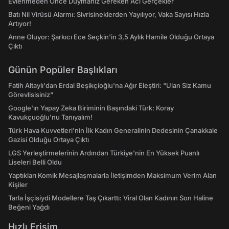
Evlenmeden Önce Duymanız Gereken Acı Gerçekler
Batı Nil Virüsü Alarmı: Sivrisineklerden Yayılıyor, Vaka Sayısı Hızla
Artıyor!
Anne Oluyor: Şarkıcı Ece Seçkin'in 3,5 Aylık Hamile Olduğu Ortaya
Çıktı
Günün Popüler Başlıkları
Fatih Altaylı'dan Erdal Beşikçioğlu'na Ağır Eleştiri: "Ulan Siz Kamu
Görevlisisiniz"
Google'ın Yapay Zeka Biriminin Başındaki Türk: Koray
Kavukçuoğlu'nu Tanıyalım!
Türk Hava Kuvvetleri'nin İlk Kadın Generalinin Dedesinin Çanakkale
Gazisi Olduğu Ortaya Çıktı
LGS Yerleştirmelerinin Ardından Türkiye'nin En Yüksek Puanlı
Liseleri Belli Oldu
Yaptıkları Komik Mesajlaşmalarla İletişimden Maksimum Verim Alan
Kişiler
Tarla İşçisiydi Modellere Taş Çıkarttı: Viral Olan Kadının Son Haline
Beğeni Yağdı
Hızlı Erişim