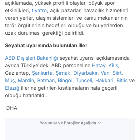
açıklamada, yüksek profilli olaylar, büyük spor
etkinlikleri,
tiyatro
, açık pazarlar, havacılık hizmetleri
veren yerler, ulaşım sistemleri ve kamu mekanlarının
terör örgütlerinin hedefleri olduğu ve bu yerlerden
uzak durulması gerektiği belirtildi.
Seyahat uyarısında bulunulan iller
ABD
Dışişleri Bakanlığı
seyahat uyarısı açıklamasında
ayrıca Türkiye'deki ABD personeline
Hatay
,
Kilis
,
Gaziantep,
Şanlıurfa
,
Şırnak
,
Diyarbakır
,
Van
,
Siirt
,
Muş
,
Mardin
,
Batman
,
Bingöl
,
Tunceli
,
Hakkari
,
Bitlis
ve
Elazığ
illerine getirilen kısıtlamaların hala geçerli
olduğu hatırlatıldı.
DHA
Yorumlar ve Emojiler Aşağıda