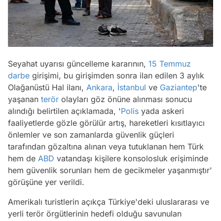
Seyahat uyarısı güncelleme kararının,
15 Temmuz
darbe
girişimi, bu girişimden sonra ilan edilen 3 aylık
Olağanüstü Hal ilanı,
Ankara
,
İstanbul
ve
Gaziantep
'te
yaşanan
terör
olayları göz önüne alınması sonucu
alındığı belirtilen açıklamada,
'
Polis
yada askeri
faaliyetlerde gözle görülür artış, hareketleri kısıtlayıcı
önlemler ve son zamanlarda güvenlik güçleri
tarafından gözaltına alınan veya tutuklanan hem Türk
hem de
ABD
vatandaşı kişilere konsolosluk erişiminde
hem güvenlik sorunları hem de gecikmeler yaşanmıştır'
görüşüne yer verildi.
Amerikalı turistlerin açıkça Türkiye'deki uluslararası ve
yerli terör örgütlerinin hedefi olduğu savunulan