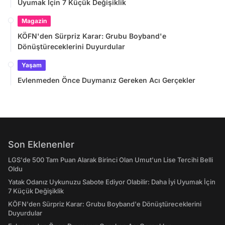
Uyumak İçin 7 Küçük Değişiklik
Magazin
KÖFN'den Sürpriz Karar: Grubu Boyband'e
Dönüştüreceklerini Duyurdular
Yaşam
Evlenmeden Önce Duymanız Gereken Acı Gerçekler
Son Eklenenler
LGS'de 500 Tam Puan Alarak Birinci Olan Umut'un Lise Tercihi Belli
Oldu
Yatak Odanız Uykunuzu Sabote Ediyor Olabilir: Daha İyi Uyumak İçin
7 Küçük Değişiklik
KÖFN'den Sürpriz Karar: Grubu Boyband'e Dönüştüreceklerini
Duyurdular