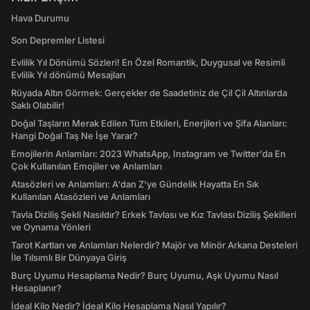
Hava Durumu
Son Depremler Listesi
Evlilik Yıl Dönümü Sözleri! En Özel Romantik, Duygusal ve Resimli
Evlilik Yıl dönümü Mesajları
Rüyada Altın Görmek: Gerçekler de Saadetiniz de Çil Çil Altınlarda
Saklı Olabilir!
Doğal Taşların Merak Edilen Tüm Etkileri, Enerjileri ve Şifa Alanları:
Hangi Doğal Taş Ne İşe Yarar?
Emojilerin Anlamları: 2023 WhatsApp, Instagram ve Twitter'da En
Çok Kullanılan Emojiler ve Anlamları
Atasözleri ve Anlamları: A'dan Z'ye Gündelik Hayatta En Sık
Kullanılan Atasözleri ve Anlamları
Tavla Diziliş Şekli Nasıldır? Erkek Tavlası ve Kız Tavlası Diziliş Şekilleri
ve Oynama Yönleri
Tarot Kartları ve Anlamları Nelerdir? Majör ve Minör Arkana Desteleri
İle Tılsımlı Bir Dünyaya Giriş
Burç Uyumu Hesaplama Nedir? Burç Uyumu, Aşk Uyumu Nasıl
Hesaplanır?
İdeal Kilo Nedir? İdeal Kilo Hesaplama Nasıl Yapılır?