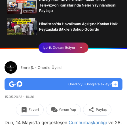
Televizyon Kanallarında Neler Yayınlandığını
Paylaştı
Hindistan’da Havalimanı Açılışına Katılan Halk
Peyzajdaki Bitkileri Söküp Götürdü
İçerik Devam Ediyor
Emre Ş.
- Onedio Üyesi
Onedio’yu Google'a ekleyin
15.05.2023 - 10:36
Favori
Yorum Yap
Paylaş
Dün, 14 Mayıs'ta gerçekleşen
Cumhurbaşkanlığı
ve 28.