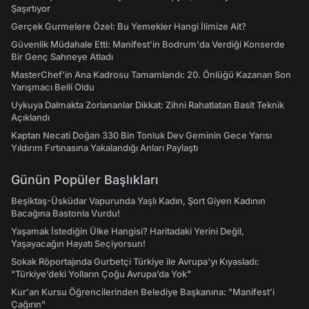
Şaşırtıyor
Gerçek Gurmelere Özel: Bu Yemekler Hangi İlimize Ait?
Güvenlik Müdahale Etti: Manifest'in Bodrum'da Verdiği Konserde
Bir Genç Sahneye Atladı
MasterChef’in Ana Kadrosu Tamamlandı: 20. Önlüğü Kazanan Son
Yarışmacı Belli Oldu
Uykuya Dalmakta Zorlananlar Dikkat: Zihni Rahatlatan Basit Teknik
Açıklandı
Kaptan Necati Doğan 330 Bin Tonluk Dev Geminin Gece Yarısı
Yıldırım Fırtınasına Yakalandığı Anları Paylaştı
Günün Popüler Başlıkları
Beşiktaş-Üsküdar Vapurunda Yaşlı Kadın, Şort Giyen Kadının
Bacağına Bastonla Vurdu!
Yaşamak İstediğin Ülke Hangisi? Haritadaki Yerini Değil,
Yaşayacağın Hayatı Seçiyorsun!
Sokak Röportajında Gurbetçi Türkiye ile Avrupa'yı Kıyasladı:
"Türkiye’deki Yolların Çoğu Avrupa’da Yok"
Kur'an Kursu Öğrencilerinden Belediye Başkanına: "Manifest’i
Çağırın"