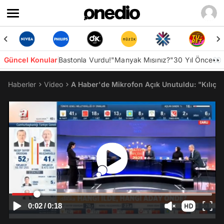
Güncel Konular
Bastonla Vurdu!
"Manyak Mısınız?"
30 Yıl Önce👀
Haberler
Video
A Haber'de Mikrofon Açık Unutuldu: "Kılıçd
0:02
/
0:18