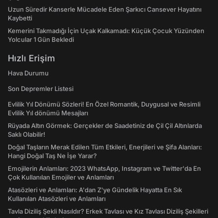
Uzun Süredir Kanserle Mücadele Eden Şarkıcı Cansever Hayatını
Kaybetti
Kemerini Takmadığı İçin Uçak Kalkamadı: Küçük Çocuk Yüzünden
Yolcular 1 Gün Bekledi
Hızlı Erişim
Hava Durumu
Son Depremler Listesi
Evlilik Yıl Dönümü Sözleri! En Özel Romantik, Duygusal ve Resimli
Evlilik Yıl dönümü Mesajları
Rüyada Altın Görmek: Gerçekler de Saadetiniz de Çil Çil Altınlarda
Saklı Olabilir!
Doğal Taşların Merak Edilen Tüm Etkileri, Enerjileri ve Şifa Alanları:
Hangi Doğal Taş Ne İşe Yarar?
Emojilerin Anlamları: 2023 WhatsApp, Instagram ve Twitter'da En
Çok Kullanılan Emojiler ve Anlamları
Atasözleri ve Anlamları: A'dan Z'ye Gündelik Hayatta En Sık
Kullanılan Atasözleri ve Anlamları
Tavla Diziliş Şekli Nasıldır? Erkek Tavlası ve Kız Tavlası Diziliş Şekilleri