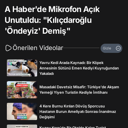
A Haber'de Mikrofon Açık
Unutuldu: "Kılıçdaroğlu
'Öndeyiz' Demiş"
Önerilen Videolar
Gizle
Yavru Kedi Arada Kaynadı: Bir Köpek
Annesinin Sütünü Emen Kediyi Kuyruğundan
Yakaladı
Masadaki Davetsiz Misafir: Türkiye'de Akşam
Yemeği Yiyen Turistin Kediyle İmtihanı
4 Kere Burnu Kırılan Dövüş Sporcusu
Hastanın Burun Ameliyatı Sonrası İnanılmaz
Değişimi
Kuzey Kore'de Bir Otelde Kalan Turist