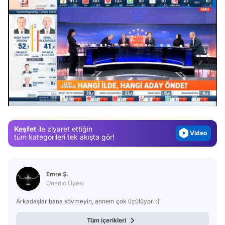
Video
Test
/
Gündem
Magazin
Keşfet
ile ziyaret ettiğin
Video
tüm kategorileri tek akışta gör!
Test
Emre Ş.
Onedio Üyesi
Arkadaşlar bana sövmeyin, annem çok üzülüyor. :(
Tüm içerikleri