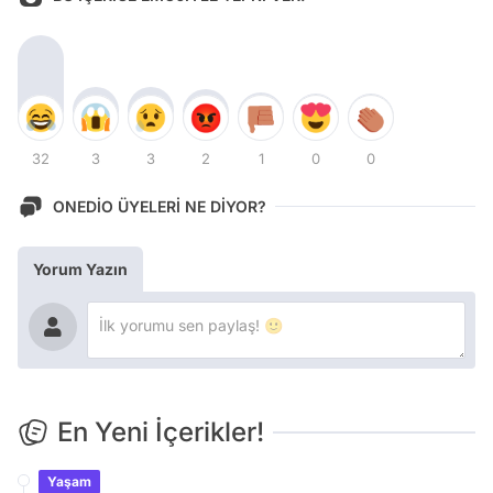
32
3
3
2
1
0
0
ONEDİO ÜYELERİ NE DİYOR?
Yorum Yazın
En Yeni İçerikler!
Yaşam