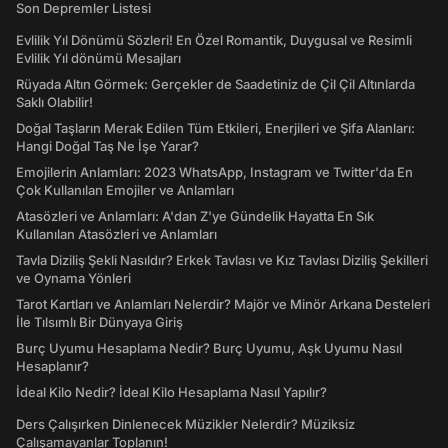
Son Depremler Listesi
Evlilik Yıl Dönümü Sözleri! En Özel Romantik, Duygusal ve Resimli
Evlilik Yıl dönümü Mesajları
Rüyada Altın Görmek: Gerçekler de Saadetiniz de Çil Çil Altınlarda
Saklı Olabilir!
Doğal Taşların Merak Edilen Tüm Etkileri, Enerjileri ve Şifa Alanları:
Hangi Doğal Taş Ne İşe Yarar?
Emojilerin Anlamları: 2023 WhatsApp, Instagram ve Twitter'da En
Çok Kullanılan Emojiler ve Anlamları
Atasözleri ve Anlamları: A'dan Z'ye Gündelik Hayatta En Sık
Kullanılan Atasözleri ve Anlamları
Tavla Diziliş Şekli Nasıldır? Erkek Tavlası ve Kız Tavlası Diziliş Şekilleri
ve Oynama Yönleri
Tarot Kartları ve Anlamları Nelerdir? Majör ve Minör Arkana Desteleri
İle Tılsımlı Bir Dünyaya Giriş
Burç Uyumu Hesaplama Nedir? Burç Uyumu, Aşk Uyumu Nasıl
Hesaplanır?
İdeal Kilo Nedir? İdeal Kilo Hesaplama Nasıl Yapılır?
Ders Çalışırken Dinlenecek Müzikler Nelerdir? Müziksiz
Çalışamayanlar Toplanın!