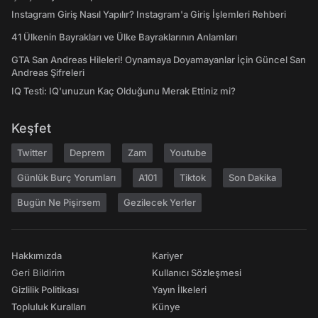
Instagram Giriş Nasıl Yapılır? Instagram'a Giriş İşlemleri Rehberi
41 Ülkenin Bayrakları ve Ülke Bayraklarının Anlamları
GTA San Andreas Hileleri! Oynamaya Doyamayanlar İçin Güncel San
Andreas Şifreleri
IQ Testi: IQ'unuzun Kaç Olduğunu Merak Ettiniz mi?
Keşfet
Twitter
Deprem
Zam
Youtube
Günlük Burç Yorumları
A101
Tiktok
Son Dakika
Bugün Ne Pişirsem
Gezilecek Yerler
Hakkımızda
Kariyer
Geri Bildirim
Kullanıcı Sözleşmesi
Gizlilik Politikası
Yayın İlkeleri
Topluluk Kuralları
Künye