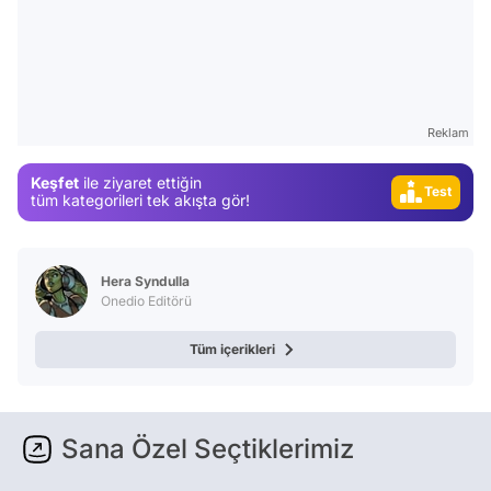
Video
Test
Gündem
Magazin
Reklam
Video
Keşfet
ile ziyaret ettiğin
Test
tüm kategorileri tek akışta gör!
Hera Syndulla
Onedio Editörü
Tüm içerikleri
Sana Özel Seçtiklerimiz