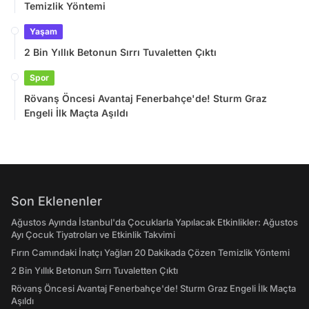
Temizlik Yöntemi
Yaşam
2 Bin Yıllık Betonun Sırrı Tuvaletten Çıktı
Spor
Rövanş Öncesi Avantaj Fenerbahçe'de! Sturm Graz
Engeli İlk Maçta Aşıldı
Son Eklenenler
Ağustos Ayında İstanbul'da Çocuklarla Yapılacak Etkinlikler: Ağustos
Ayı Çocuk Tiyatroları ve Etkinlik Takvimi
Fırın Camındaki İnatçı Yağları 20 Dakikada Çözen Temizlik Yöntemi
2 Bin Yıllık Betonun Sırrı Tuvaletten Çıktı
Rövanş Öncesi Avantaj Fenerbahçe'de! Sturm Graz Engeli İlk Maçta
Aşıldı