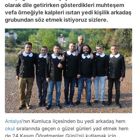
olarak dile getirirken gösterdikleri muhteşem
vefa örneğiyle kalpleri ısıtan yedi kişilik arkadaş
grubundan söz etmek istiyoruz sizlere.
Antalya
’nın Kumluca ilçesinden bu yedi arkadaş hem
okul
sıralarında geçen o güzel günleri yad etmek hem
de 24 Kasım Öğretmenler Günü’nü kutlamak için