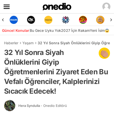
Güncel Konular
Bu Gece Uyku Yok
2027 İçin Rakam
Yeni İsim😱
Haberler
Yaşam
32 Yıl Sonra Siyah Önlüklerini Giyip Öğretme
32 Yıl Sonra Siyah
Önlüklerini Giyip
Öğretmenlerini Ziyaret Eden Bu
Vefalı Öğrenciler, Kalplerinizi
Sıcacık Edecek!
Hera Syndulla
- Onedio Editörü