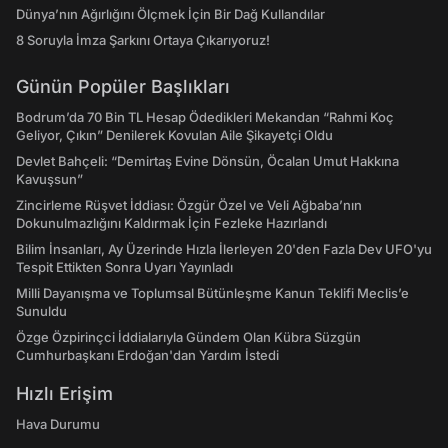
Dünya’nın Ağırlığını Ölçmek İçin Bir Dağ Kullandılar
8 Soruyla İmza Şarkını Ortaya Çıkarıyoruz!
Günün Popüler Başlıkları
Bodrum’da 70 Bin TL Hesap Ödedikleri Mekandan “Rahmi Koç
Geliyor, Çıkın” Denilerek Kovulan Aile Şikayetçi Oldu
Devlet Bahçeli: “Demirtaş Evine Dönsün, Öcalan Umut Hakkına
Kavuşsun”
Zincirleme Rüşvet İddiası: Özgür Özel ve Veli Ağbaba’nın
Dokunulmazlığını Kaldırmak İçin Fezleke Hazırlandı
Bilim İnsanları, Ay Üzerinde Hızla İlerleyen 20'den Fazla Dev UFO'yu
Tespit Ettikten Sonra Uyarı Yayınladı
Milli Dayanışma ve Toplumsal Bütünleşme Kanun Teklifi Meclis’e
Sunuldu
Özge Özpirinçci İddialarıyla Gündem Olan Kübra Süzgün
Cumhurbaşkanı Erdoğan'dan Yardım İstedi
Hızlı Erişim
Hava Durumu