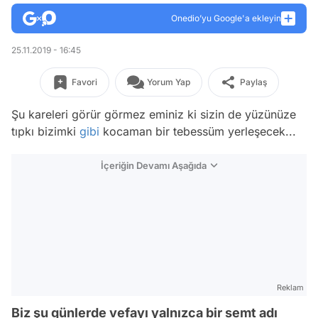
Onedio’yu Google'a ekleyin
25.11.2019 - 16:45
Favori
Yorum Yap
Paylaş
Şu kareleri görür görmez eminiz ki sizin de yüzünüze
tıpkı bizimki
gibi
kocaman bir tebessüm yerleşecek...
İçeriğin Devamı Aşağıda
Reklam
Biz şu günlerde vefayı yalnızca bir semt adı