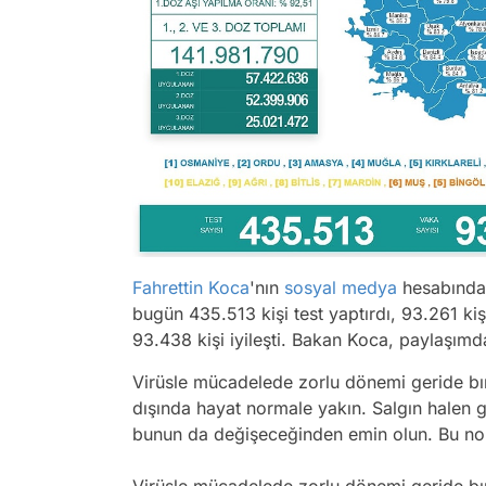
Fahrettin Koca
'nın
sosyal medya
hesabında
bugün 435.513 kişi test yaptırdı, 93.261 ki
93.438 kişi iyileşti. Bakan Koca, paylaşımda
Virüsle mücadelede zorlu dönemi geride bır
dışında hayat normale yakın. Salgın halen
bunun da değişeceğinden emin olun. Bu nokt
Virüsle mücadelede zorlu dönemi geride bır