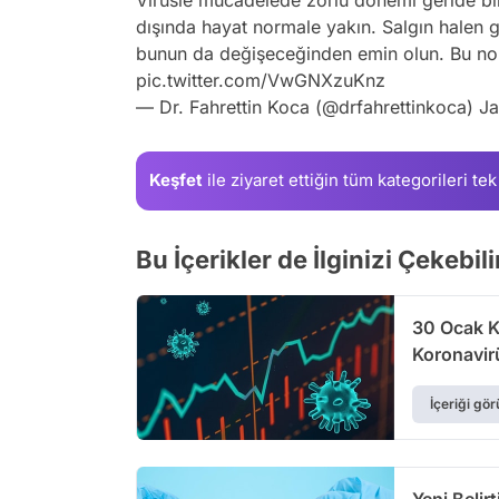
dışında hayat normale yakın. Salgın halen
bunun da değişeceğinden emin olun. Bu nokt
pic.twitter.com/VwGNXzuKnz
— Dr. Fahrettin Koca (@drfahrettinkoca)
Ja
Keşfet
ile ziyaret ettiğin
tüm kategorileri tek
Bu İçerikler de İlginizi Çekebili
30 Ocak K
Koronavir
İçeriği gör
Yeni Belirt