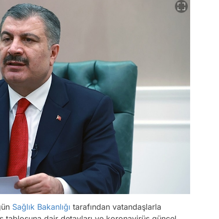
 gün
Sağlık Bakanlığı
tarafından vatandaşlarla
üs tablosuna dair detayları ve koronavirüs güncel