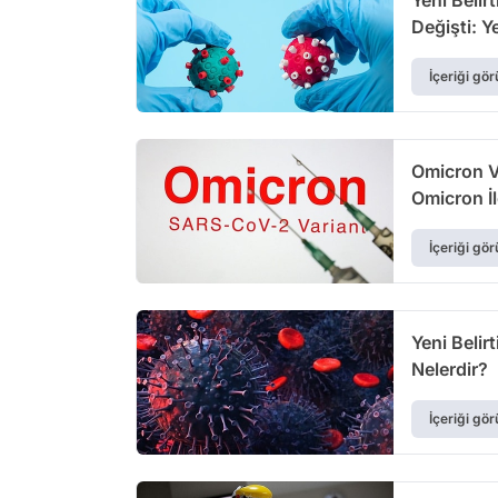
Değişti: 
İçeriği gör
Omicron Va
Omicron İl
İçeriği gör
Yeni Belir
Nelerdir?
İçeriği gör