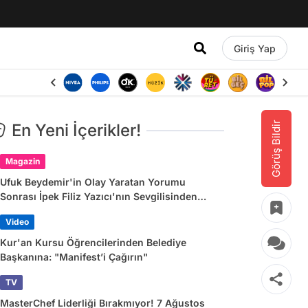
Giriş Yap
Görüş Bildir
En Yeni İçerikler!
Magazin
Ufuk Beydemir'in Olay Yaratan Yorumu
Sonrası İpek Filiz Yazıcı'nın Sevgilisinden
Dikkat Çeken Paylaşım
Video
Kur'an Kursu Öğrencilerinden Belediye
Başkanına: "Manifest’i Çağırın"
TV
MasterChef Liderliği Bırakmıyor! 7 Ağustos