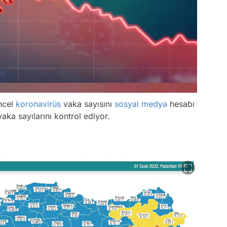
ncel
koronavirüs
vaka sayısını
sosyal medya
hesabı
aka sayılarını kontrol ediyor.