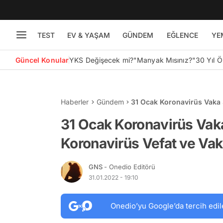
TEST
EV & YAŞAM
GÜNDEM
EĞLENCE
YE
Güncel Konular
YKS Değişecek mi?
"Manyak Mısınız?"
30 Yıl 
Haberler
Gündem
31 Ocak Koronavirüs Vaka 
Sayısı Kaç Oldu?
31 Ocak Koronavirüs Vak
Koronavirüs Vefat ve Vak
GNS
- Onedio Editörü
31.01.2022 - 19:10
Onedio’yu Google’da tercih edil