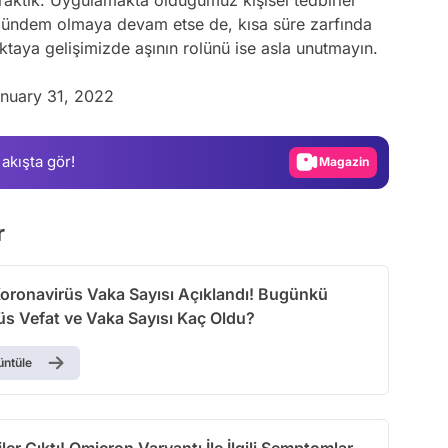
 gündem olmaya devam etse de, kısa süre zarfında
Video
aya gelişimizde aşının rolünü ise asla unutmayın.
Test
nuary 31, 2022
Gündem
Magazin
 akışta gör!
Video
Test
r
oronavirüs Vaka Sayısı Açıklandı! Bugünkü
üs Vefat ve Vaka Sayısı Kaç Oldu?
üntüle
iler Çıktı! Omicron Varyantı İle İlgili Semptomlar