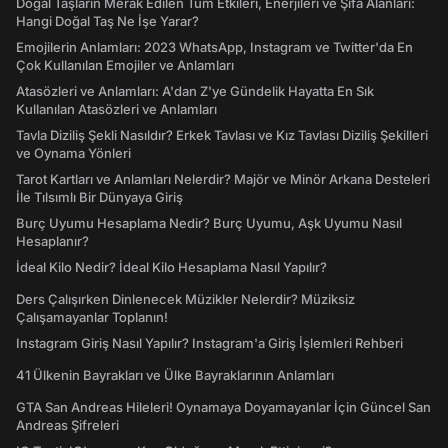
Doğal Taşların Merak Edilen Tüm Etkileri, Enerjileri ve Şifa Alanları:
Hangi Doğal Taş Ne İşe Yarar?
Emojilerin Anlamları: 2023 WhatsApp, Instagram ve Twitter'da En
Çok Kullanılan Emojiler ve Anlamları
Atasözleri ve Anlamları: A'dan Z'ye Gündelik Hayatta En Sık
Kullanılan Atasözleri ve Anlamları
Tavla Diziliş Şekli Nasıldır? Erkek Tavlası ve Kız Tavlası Diziliş Şekilleri
ve Oynama Yönleri
Tarot Kartları ve Anlamları Nelerdir? Majör ve Minör Arkana Desteleri
İle Tılsımlı Bir Dünyaya Giriş
Burç Uyumu Hesaplama Nedir? Burç Uyumu, Aşk Uyumu Nasıl
Hesaplanır?
İdeal Kilo Nedir? İdeal Kilo Hesaplama Nasıl Yapılır?
Ders Çalışırken Dinlenecek Müzikler Nelerdir? Müziksiz
Çalışamayanlar Toplanın!
Instagram Giriş Nasıl Yapılır? Instagram'a Giriş İşlemleri Rehberi
41 Ülkenin Bayrakları ve Ülke Bayraklarının Anlamları
GTA San Andreas Hileleri! Oynamaya Doyamayanlar İçin Güncel San
Andreas Şifreleri