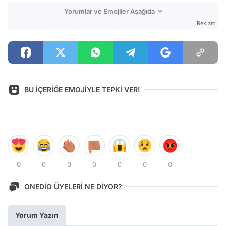
Yorumlar ve Emojiler Aşağıda
Reklam
BU İÇERİĞE EMOJİYLE TEPKİ VER!
0
0
0
0
0
0
0
ONEDİO ÜYELERİ NE DİYOR?
Yorum Yazın