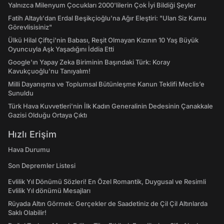
Yalnızca Milenyum Çocukları 2000'lilerin Çok İyi Bildiği Şeyler
Fatih Altaylı'dan Erdal Beşikçioğlu'na Ağır Eleştiri: "Ulan Siz Kamu
Görevlisisiniz"
Ülkü Hilal Çiftçi'nin Babası, Reşit Olmayan Kızının 10 Yaş Büyük
Oyuncuyla Aşk Yaşadığını İddia Etti
Google'ın Yapay Zeka Biriminin Başındaki Türk: Koray
Kavukçuoğlu'nu Tanıyalım!
Milli Dayanışma ve Toplumsal Bütünleşme Kanun Teklifi Meclis’e
Sunuldu
Türk Hava Kuvvetleri'nin İlk Kadın Generalinin Dedesinin Çanakkale
Gazisi Olduğu Ortaya Çıktı
Hızlı Erişim
Hava Durumu
Son Depremler Listesi
Evlilik Yıl Dönümü Sözleri! En Özel Romantik, Duygusal ve Resimli
Evlilik Yıl dönümü Mesajları
Rüyada Altın Görmek: Gerçekler de Saadetiniz de Çil Çil Altınlarda
Saklı Olabilir!