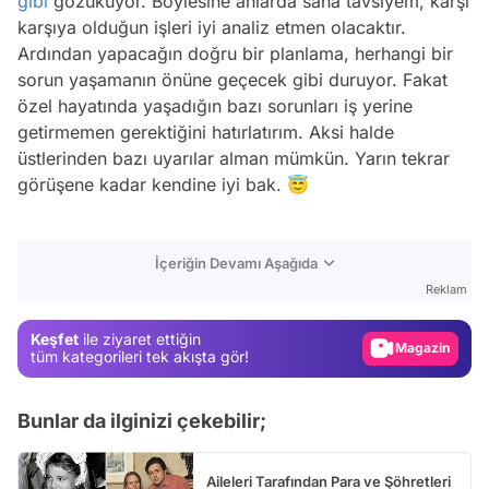
gibi
gözüküyor. Böylesine anlarda sana tavsiyem, karşı
karşıya olduğun işleri iyi analiz etmen olacaktır.
Ardından yapacağın doğru bir planlama, herhangi bir
sorun yaşamanın önüne geçecek gibi duruyor. Fakat
özel hayatında yaşadığın bazı sorunları iş yerine
getirmemen gerektiğini hatırlatırım. Aksi halde
üstlerinden bazı uyarılar alman mümkün. Yarın tekrar
görüşene kadar kendine iyi bak. 😇
Video
İçeriğin Devamı Aşağıda
Test
Reklam
Gündem
Keşfet
ile ziyaret ettiğin
Magazin
tüm kategorileri tek akışta gör!
Video
Bunlar da ilginizi çekebilir;
Test
Aileleri Tarafından Para ve Şöhretleri