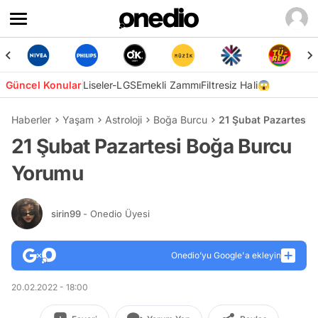
Güncel Konular
Liseler-LGS
Emekli Zammı
Filtresiz Hali😱
Haberler
Yaşam
Astroloji
Boğa Burcu
21 Şubat Pazartesi
21 Şubat Pazartesi Boğa Burcu
Yorumu
sirin99
- Onedio Üyesi
Onedio’yu Google'a ekleyin
20.02.2022 - 18:00