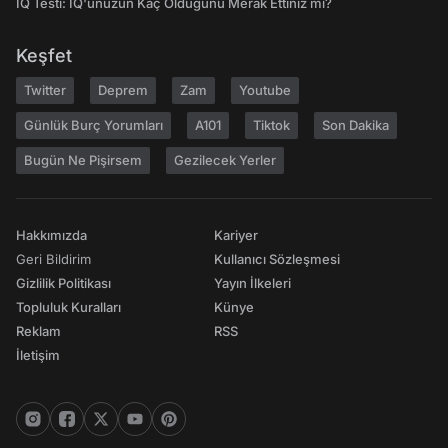
IQ Testi: IQ'unuzun Kaç Olduğunu Merak Ettiniz mi?
Keşfet
Twitter
Deprem
Zam
Youtube
Günlük Burç Yorumları
A101
Tiktok
Son Dakika
Bugün Ne Pişirsem
Gezilecek Yerler
Hakkımızda
Kariyer
Geri Bildirim
Kullanıcı Sözleşmesi
Gizlilik Politikası
Yayın İlkeleri
Topluluk Kuralları
Künye
Reklam
RSS
İletişim