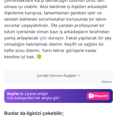
çevrendekilere karşı takınacağın tutumun biraz sert
olması iyi olabilir. Aksi takdirde iş ilişkileri arkadaşlık
ilişkilerine karışırsa, tamamlaman gereken işler ve
senden beklenen sorumluluklar konusunda bir takım
sorunlar yaşayabilirsin. Öte yandan profesyonel bir
tutum içerisinde olman bazı iş arkadaşların tarafından
yanlış anlaşılacak
gibi
duruyor. Fakat yapılacak bir şey
olmadığını hatırlatmak isterim. Keyifli ve sağlıklı bir
hafta sonu dilerim. Yarın tekrar görüşene kadar
kendine iyi bak. 😇
Video
İçeriğin Devamı Aşağıda
Test
Reklam
Gündem
Keşfet
ile ziyaret ettiğin
Magazin
tüm kategorileri tek akışta gör!
Video
Bunlar da ilginizi çekebilir;
Test