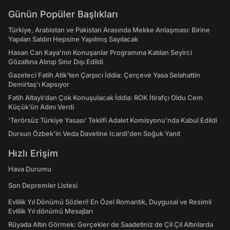
Günün Popüler Başlıkları
Türkiye, Arabistan ve Pakistan Arasında Mekke Anlaşması: Birine
Yapılan Saldırı Hepsine Yapılmış Sayılacak
Hasan Can Kaya’nın Konuşanlar Programına Katılan Seyirci
Gözaltına Alınıp Sınır Dışı Edildi
Gazeteci Fatih Atik'ten Çarpıcı İddia: Çerçeve Yasa Selahattin
Demirtaş'ı Kapsıyor
Fatih Altaylı’dan Çok Konuşulacak İddia: ROK İtirafçı Oldu Cem
Küçük’ün Adını Verdi
‘Terörsüz Türkiye Yasası’ Teklifi Adalet Komisyonu'nda Kabul Edildi
Dursun Özbek'in Veda Davetine Icardi'den Soğuk Yanıt
Hızlı Erişim
Hava Durumu
Son Depremler Listesi
Evlilik Yıl Dönümü Sözleri! En Özel Romantik, Duygusal ve Resimli
Evlilik Yıl dönümü Mesajları
Rüyada Altın Görmek: Gerçekler de Saadetiniz de Çil Çil Altınlarda