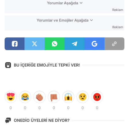
Yorumlar Aşağıda
Reklam
Yorumlar ve Emojiler Aşağıda
Reklam
BU İÇERİĞE EMOJİYLE TEPKİ VER!
0
0
0
0
0
0
0
ONEDİO ÜYELERİ NE DİYOR?