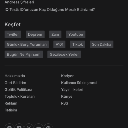
Andreas Şifreleri
IQ Testi: IQ'unuzun Kaç Olduğunu Merak Ettiniz mi?
Keşfet
Twitter
Deprem
Zam
Youtube
Günlük Burç Yorumları
A101
Tiktok
Son Dakika
Bugün Ne Pişirsem
Gezilecek Yerler
Hakkımızda
Kariyer
Geri Bildirim
Kullanıcı Sözleşmesi
Gizlilik Politikası
Yayın İlkeleri
Topluluk Kuralları
Künye
Reklam
RSS
İletişim