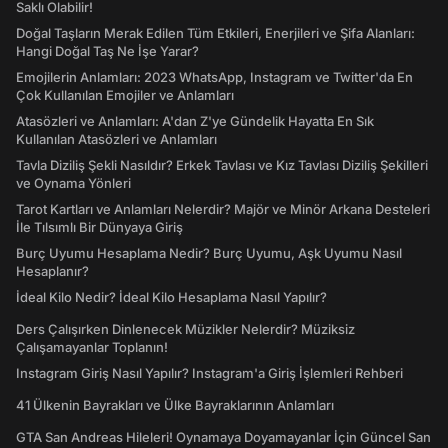
Saklı Olabilir!
Doğal Taşların Merak Edilen Tüm Etkileri, Enerjileri ve Şifa Alanları:
Hangi Doğal Taş Ne İşe Yarar?
Emojilerin Anlamları: 2023 WhatsApp, Instagram ve Twitter'da En
Çok Kullanılan Emojiler ve Anlamları
Atasözleri ve Anlamları: A'dan Z'ye Gündelik Hayatta En Sık
Kullanılan Atasözleri ve Anlamları
Tavla Diziliş Şekli Nasıldır? Erkek Tavlası ve Kız Tavlası Diziliş Şekilleri
ve Oynama Yönleri
Tarot Kartları ve Anlamları Nelerdir? Majör ve Minör Arkana Desteleri
İle Tılsımlı Bir Dünyaya Giriş
Burç Uyumu Hesaplama Nedir? Burç Uyumu, Aşk Uyumu Nasıl
Hesaplanır?
İdeal Kilo Nedir? İdeal Kilo Hesaplama Nasıl Yapılır?
Ders Çalışırken Dinlenecek Müzikler Nelerdir? Müziksiz
Çalışamayanlar Toplanın!
Instagram Giriş Nasıl Yapılır? Instagram'a Giriş İşlemleri Rehberi
41 Ülkenin Bayrakları ve Ülke Bayraklarının Anlamları
GTA San Andreas Hileleri! Oynamaya Doyamayanlar İçin Güncel San