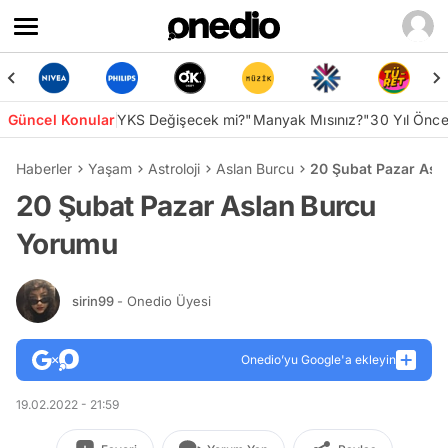
Güncel Konular
YKS Değişecek mi?
"Manyak Mısınız?"
30 Yıl Önc
Haberler
Yaşam
Astroloji
Aslan Burcu
20 Şubat Pazar Asl
20 Şubat Pazar Aslan Burcu
Yorumu
sirin99
- Onedio Üyesi
Onedio’yu Google'a ekleyin
19.02.2022 - 21:59