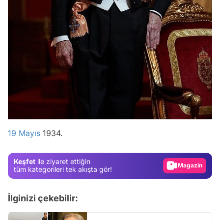
Video
Test
19 Mayıs
1934.
Gündem
Magazin
Keşfet
ile ziyaret ettiğin
Video
tüm kategorileri tek akışta gör!
Test
İlginizi çekebilir: