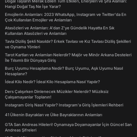
Doğal Taşların Merak Edilen Tüm Etkileri, Enerjileri ve Şifa Alanları:
Hangi Doğal Taş Ne İşe Yarar?
Emojilerin Anlamları: 2023 WhatsApp, Instagram ve Twitter'da En
Çok Kullanılan Emojiler ve Anlamları
Atasözleri ve Anlamları: A'dan Z'ye Gündelik Hayatta En Sık
Kullanılan Atasözleri ve Anlamları
Tavla Diziliş Şekli Nasıldır? Erkek Tavlası ve Kız Tavlası Diziliş Şekilleri
ve Oynama Yönleri
Tarot Kartları ve Anlamları Nelerdir? Majör ve Minör Arkana Desteleri
İle Tılsımlı Bir Dünyaya Giriş
Burç Uyumu Hesaplama Nedir? Burç Uyumu, Aşk Uyumu Nasıl
Hesaplanır?
İdeal Kilo Nedir? İdeal Kilo Hesaplama Nasıl Yapılır?
Ders Çalışırken Dinlenecek Müzikler Nelerdir? Müziksiz
Çalışamayanlar Toplanın!
Instagram Giriş Nasıl Yapılır? Instagram'a Giriş İşlemleri Rehberi
41 Ülkenin Bayrakları ve Ülke Bayraklarının Anlamları
GTA San Andreas Hileleri! Oynamaya Doyamayanlar İçin Güncel San
Andreas Şifreleri