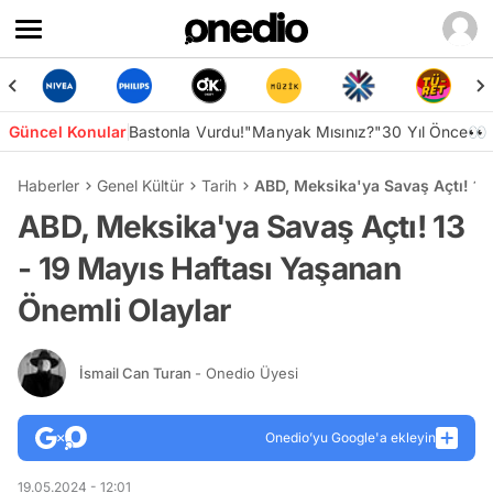
Güncel Konular
Bastonla Vurdu!
"Manyak Mısınız?"
30 Yıl Önce👀
Haberler
Genel Kültür
Tarih
ABD, Meksika'ya Savaş Açtı! 13
ABD, Meksika'ya Savaş Açtı! 13
- 19 Mayıs Haftası Yaşanan
Önemli Olaylar
İsmail Can Turan
- Onedio Üyesi
Onedio’yu Google'a ekleyin
19.05.2024 - 12:01