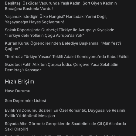
Beşiktaş-Üsküdar Vapurunda Yaşlı Kadın, Şort Giyen Kadının
Bacağına Bastonla Vurdu!
Yaşamak İstediğin Ülke Hangisi? Haritadaki Yerini Değil,
Yaşayacağın Hayatı Seçiyorsun!
Sokak Röportajında Gurbetçi Türkiye ile Avrupa'yı Kıyasladı:
"Türkiye’deki Yolların Çoğu Avrupa’da Yok"
Kur'an Kursu Öğrencilerinden Belediye Başkanına: "Manifest’i
Çağırın"
‘Terörsüz Türkiye Yasası’ Teklifi Adalet Komisyonu'nda Kabul Edildi
Gazeteci Fatih Atik'ten Çarpıcı İddia: Çerçeve Yasa Selahattin
Demirtaş'ı Kapsıyor
Hızlı Erişim
Hava Durumu
Son Depremler Listesi
Evlilik Yıl Dönümü Sözleri! En Özel Romantik, Duygusal ve Resimli
Evlilik Yıl dönümü Mesajları
Rüyada Altın Görmek: Gerçekler de Saadetiniz de Çil Çil Altınlarda
Saklı Olabilir!