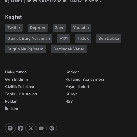
IQ Testi: IQ'unuzun Kaç Olduğunu Merak Ettiniz mi?
Keşfet
Twitter
Deprem
Zam
Youtube
Günlük Burç Yorumları
A101
Tiktok
Son Dakika
Bugün Ne Pişirsem
Gezilecek Yerler
Hakkımızda
Kariyer
Geri Bildirim
Kullanıcı Sözleşmesi
Gizlilik Politikası
Yayın İlkeleri
Topluluk Kuralları
Künye
Reklam
RSS
İletişim