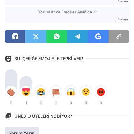
Reklam
Yorumlar ve Emojiler Aşağıda
Reklam
BU İÇERİĞE EMOJİYLE TEPKİ VER!
2
1
0
0
0
0
0
ONEDİO ÜYELERİ NE DİYOR?
Yorum Yazın