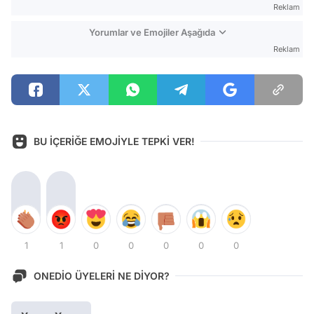
Reklam
Yorumlar ve Emojiler Aşağıda
Reklam
BU İÇERİĞE EMOJİYLE TEPKİ VER!
1
1
0
0
0
0
0
ONEDİO ÜYELERİ NE DİYOR?