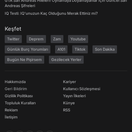
GTA San Andreas Hileleri! Oynamaya Doyamayanlar İçin Güncel San
Andreas Şifreleri
IQ Testi: IQ'unuzun Kaç Olduğunu Merak Ettiniz mi?
Keşfet
Twitter
Deprem
Zam
Youtube
Günlük Burç Yorumları
A101
Tiktok
Son Dakika
Bugün Ne Pişirsem
Gezilecek Yerler
Hakkımızda
Kariyer
Geri Bildirim
Kullanıcı Sözleşmesi
Gizlilik Politikası
Yayın İlkeleri
Topluluk Kuralları
Künye
Reklam
RSS
İletişim