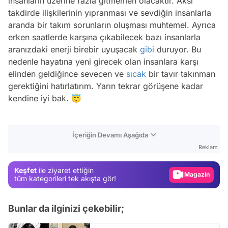
insanların üzerine fazla gitmemen olacaktır. Aksi
takdirde ilişkilerinin yıpranması ve sevdiğin insanlarla
aranda bir takım sorunların oluşması muhtemel. Ayrıca
erken saatlerde karşına çıkabilecek bazı insanlarla
aranızdaki enerji birebir uyuşacak
gibi
duruyor. Bu
nedenle hayatına yeni girecek olan insanlara karşı
elinden geldiğince sevecen ve
sıcak
bir tavır takınman
gerektiğini hatırlatırım. Yarın tekrar görüşene kadar
kendine iyi bak. 😇
Video
İçeriğin Devamı Aşağıda
Test
Reklam
Gündem
Keşfet
ile ziyaret ettiğin
Magazin
tüm kategorileri tek akışta gör!
Video
Bunlar da ilginizi çekebilir;
Test