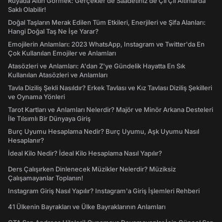
Rüyada Altın Görmek: Gerçekler de Saadetiniz de Çil Çil Altınlarda
Saklı Olabilir!
Doğal Taşların Merak Edilen Tüm Etkileri, Enerjileri ve Şifa Alanları:
Hangi Doğal Taş Ne İşe Yarar?
Emojilerin Anlamları: 2023 WhatsApp, Instagram ve Twitter'da En
Çok Kullanılan Emojiler ve Anlamları
Atasözleri ve Anlamları: A'dan Z'ye Gündelik Hayatta En Sık
Kullanılan Atasözleri ve Anlamları
Tavla Diziliş Şekli Nasıldır? Erkek Tavlası ve Kız Tavlası Diziliş Şekilleri
ve Oynama Yönleri
Tarot Kartları ve Anlamları Nelerdir? Majör ve Minör Arkana Desteleri
İle Tılsımlı Bir Dünyaya Giriş
Burç Uyumu Hesaplama Nedir? Burç Uyumu, Aşk Uyumu Nasıl
Hesaplanır?
İdeal Kilo Nedir? İdeal Kilo Hesaplama Nasıl Yapılır?
Ders Çalışırken Dinlenecek Müzikler Nelerdir? Müziksiz
Çalışamayanlar Toplanın!
Instagram Giriş Nasıl Yapılır? Instagram'a Giriş İşlemleri Rehberi
41 Ülkenin Bayrakları ve Ülke Bayraklarının Anlamları