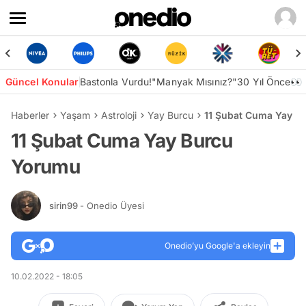
Güncel Konular
Bastonla Vurdu!
"Manyak Mısınız?"
30 Yıl Önce👀
Haberler
Yaşam
Astroloji
Yay Burcu
11 Şubat Cuma Yay B
11 Şubat Cuma Yay Burcu
Yorumu
sirin99
- Onedio Üyesi
Onedio’yu Google'a ekleyin
10.02.2022 - 18:05