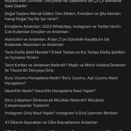
Rüyada Altın Görmek: Gerçekler de Saadetiniz de Çil Çil Altınlarda
Saklı Olabilir!
Doğal Taşların Merak Edilen Tüm Etkileri, Enerjileri ve Şifa Alanları:
Hangi Doğal Taş Ne İşe Yarar?
Emojilerin Anlamları: 2023 WhatsApp, Instagram ve Twitter'da En
Çok Kullanılan Emojiler ve Anlamları
Atasözleri ve Anlamları: A'dan Z'ye Gündelik Hayatta En Sık
Kullanılan Atasözleri ve Anlamları
Tavla Diziliş Şekli Nasıldır? Erkek Tavlası ve Kız Tavlası Diziliş Şekilleri
ve Oynama Yönleri
Tarot Kartları ve Anlamları Nelerdir? Majör ve Minör Arkana Desteleri
İle Tılsımlı Bir Dünyaya Giriş
Burç Uyumu Hesaplama Nedir? Burç Uyumu, Aşk Uyumu Nasıl
Hesaplanır?
İdeal Kilo Nedir? İdeal Kilo Hesaplama Nasıl Yapılır?
Ders Çalışırken Dinlenecek Müzikler Nelerdir? Müziksiz
Çalışamayanlar Toplanın!
Instagram Giriş Nasıl Yapılır? Instagram'a Giriş İşlemleri Rehberi
41 Ülkenin Bayrakları ve Ülke Bayraklarının Anlamları