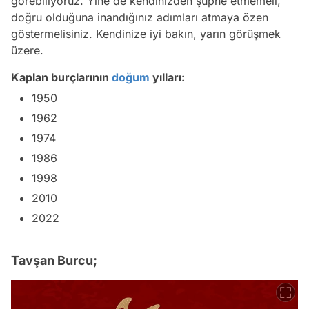
görebiliyoruz. Yine de kendinizden şüphe etmemeli,
doğru olduğuna inandığınız adımları atmaya özen
göstermelisiniz. Kendinize iyi bakın, yarın görüşmek
üzere.
Kaplan
burçlarının
doğum
yılları:
1950
1962
1974
1986
1998
2010
2022
Tavşan Burcu;