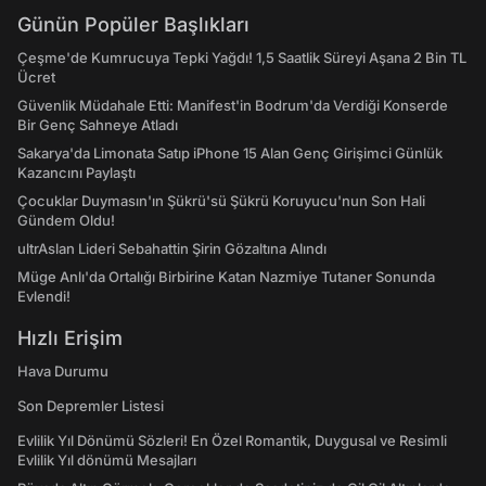
Günün Popüler Başlıkları
Çeşme'de Kumrucuya Tepki Yağdı! 1,5 Saatlik Süreyi Aşana 2 Bin TL
Ücret
Güvenlik Müdahale Etti: Manifest'in Bodrum'da Verdiği Konserde
Bir Genç Sahneye Atladı
Sakarya'da Limonata Satıp iPhone 15 Alan Genç Girişimci Günlük
Kazancını Paylaştı
Çocuklar Duymasın'ın Şükrü'sü Şükrü Koruyucu'nun Son Hali
Gündem Oldu!
ultrAslan Lideri Sebahattin Şirin Gözaltına Alındı
Müge Anlı'da Ortalığı Birbirine Katan Nazmiye Tutaner Sonunda
Evlendi!
Hızlı Erişim
Hava Durumu
Son Depremler Listesi
Evlilik Yıl Dönümü Sözleri! En Özel Romantik, Duygusal ve Resimli
Evlilik Yıl dönümü Mesajları