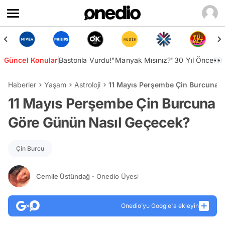
Güncel Konular
Bastonla Vurdu!
"Manyak Mısınız?"
30 Yıl Önce👀
Haberler
Yaşam
Astroloji
11 Mayıs Perşembe Çin Burcuna 
11 Mayıs Perşembe Çin Burcuna
Göre Günün Nasıl Geçecek?
Çin Burcu
Cemile Üstündağ
- Onedio Üyesi
Onedio’yu Google'a ekleyin