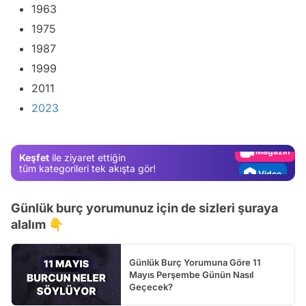
1963
1975
1987
1999
Video
2011
Test
2023
Gündem
Magazin
Keşfet
ile ziyaret ettiğin
Video
tüm kategorileri tek akışta gör!
Test
Günlük burç yorumunuz için de sizleri şuraya
alalım 👇
Günlük Burç Yorumuna Göre 11
Mayıs Perşembe Günün Nasıl
Geçecek?