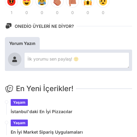
1
0
0
0
0
0
0
ONEDİO ÜYELERİ NE DİYOR?
Yorum Yazın
En Yeni İçerikler!
Yaşam
İstanbul'daki En İyi Pizzacılar
Yaşam
En İyi Market Sipariş Uygulamaları