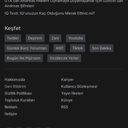
GTA San Andreas Hileleri! Oynamaya Doyamayanlar İçin Güncel San
Andreas Şifreleri
IQ Testi: IQ'unuzun Kaç Olduğunu Merak Ettiniz mi?
Keşfet
Twitter
Deprem
Zam
Youtube
Günlük Burç Yorumları
A101
Tiktok
Son Dakika
Bugün Ne Pişirsem
Gezilecek Yerler
Hakkımızda
Kariyer
Geri Bildirim
Kullanıcı Sözleşmesi
Gizlilik Politikası
Yayın İlkeleri
Topluluk Kuralları
Künye
Reklam
RSS
İletişim