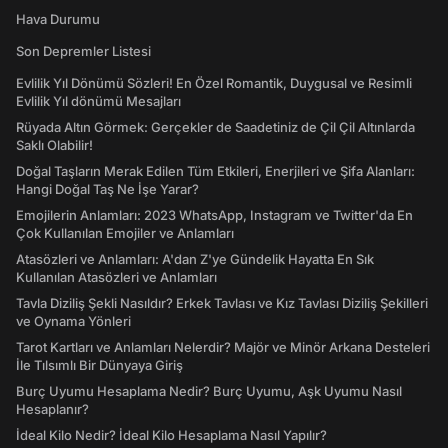
kesile kadınlar bacaksız kaldı” dedi. ORJİNAL
Hava Durumu
DEĞİLLER Markaların söz konusu koleksiyon
çekimlerinin orijinal fotoğrafları ile, billboard
Son Depremler Listesi
ve duraklarda yayımlanan reklam fotoğrafları
Evlilik Yıl Dönümü Sözleri! En Özel Romantik, Duygusal ve Resimli
arasındaki fark sansürü gözler önüne seriyor.
Evlilik Yıl dönümü Mesajları
Örneğin Koton’un mayosu, o kadar çok
Rüyada Altın Görmek: Gerçekler de Saadetiniz de Çil Çil Altınlarda
Saklı Olabilir!
makaslanmış ki reklamdaki ürün bir büstiyer
mi yoksa mayo mu anlaşılmıyor.
Doğal Taşların Merak Edilen Tüm Etkileri, Enerjileri ve Şifa Alanları:
Hangi Doğal Taş Ne İşe Yarar?
gazetevatan.com
Emojilerin Anlamları: 2023 WhatsApp, Instagram ve Twitter'da En
Çok Kullanılan Emojiler ve Anlamları
Atasözleri ve Anlamları: A'dan Z'ye Gündelik Hayatta En Sık
Kullanılan Atasözleri ve Anlamları
Tavla Diziliş Şekli Nasıldır? Erkek Tavlası ve Kız Tavlası Diziliş Şekilleri
ve Oynama Yönleri
Tarot Kartları ve Anlamları Nelerdir? Majör ve Minör Arkana Desteleri
İle Tılsımlı Bir Dünyaya Giriş
Burç Uyumu Hesaplama Nedir? Burç Uyumu, Aşk Uyumu Nasıl
Hesaplanır?
İdeal Kilo Nedir? İdeal Kilo Hesaplama Nasıl Yapılır?