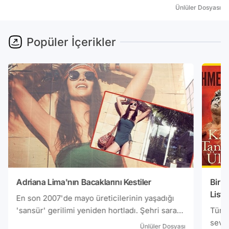
Ünlüler Dosyası
Popüler İçerikler
Adriana Lima'nın Bacaklarını Kestiler
Bir 
Liste
En son 2007'de mayo üreticilerinin yaşadığı
'sansür' gerilimi yeniden hortladı. Şehri saran
Türki
billboardlarda çeşitli markaların mayo ve bikini
seviy
Ünlüler Dosyası