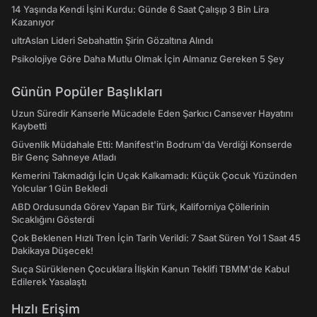
14 Yaşında Kendi İşini Kurdu: Günde 6 Saat Çalışıp 3 Bin Lira
SÖKÜLDÜ Ünlü model Adriana Lima’nın yer
Kazanıyor
aldığı Veet reklamı için, özel kabartma
ultrAslan Lideri Sebahattin Şirin Gözaltına Alındı
billboard’lar hazırlandı. Üzerinde mini beyaz
Psikolojiye Göre Daha Mutlu Olmak İçin Almanız Gereken 5 Şey
bir elbise olan Lima’nın bacakları, şehrin
birkaç yerinde saldırıya uğradı. Maçka’daki
Günün Popüler Başlıkları
billboard’da Lima’nın bacakları söküldü.
Uzun Süredir Kanserle Mücadele Eden Şarkıcı Cansever Hayatını
KENTSEL TASARIM ONAYLIYOR İstanbul’da
Kaybetti
açık havada yayınlanacak bütün ilanlar Kentsel
Güvenlik Müdahale Etti: Manifest'in Bodrum'da Verdiği Konserde
Tasarım tarafından onaylanması gerekiyor. Şu
Bir Genç Sahneye Atladı
anda İstanbul’u saran billboardlarda mayo veya
Kemerini Takmadığı İçin Uçak Kalkamadı: Küçük Çocuk Yüzünden
bikinili hiçbir kadının tam fotoğrafı yok.
Yolcular 1 Gün Bekledi
Kadınların özellikle bacaklarının kesildiği
ABD Ordusunda Görev Yapan Bir Türk, Kaliforniya Çöllerinin
görülüyor. Aralarında Koton, Penti, Calzedonia,
Sıcaklığını Gösterdi
Kom gibi markaların da bulunduğu açık hava
Çok Beklenen Hızlı Tren İçin Tarih Verildi: 7 Saat Süren Yol 1 Saat 45
reklamlarının makas yediği net görülüyor.
Dakikaya Düşecek!
İsminin açıklanmasını istemeyen bir firma
Suça Sürüklenen Çocuklara İlişkin Kanun Teklifi TBMM'de Kabul
Edilerek Yasalaştı
sahibi, “Kentsel Tasarım bizim reklamları
onaylamadı ve arada birkaç git gel ile kesile
Hızlı Erişim