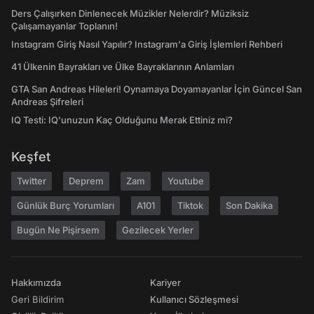
Ders Çalışırken Dinlenecek Müzikler Nelerdir? Müziksiz
Çalışamayanlar Toplanın!
Instagram Giriş Nasıl Yapılır? Instagram'a Giriş İşlemleri Rehberi
41 Ülkenin Bayrakları ve Ülke Bayraklarının Anlamları
GTA San Andreas Hileleri! Oynamaya Doyamayanlar İçin Güncel San
Andreas Şifreleri
IQ Testi: IQ'unuzun Kaç Olduğunu Merak Ettiniz mi?
Keşfet
Twitter
Deprem
Zam
Youtube
Günlük Burç Yorumları
A101
Tiktok
Son Dakika
Bugün Ne Pişirsem
Gezilecek Yerler
Hakkımızda
Kariyer
Geri Bildirim
Kullanıcı Sözleşmesi