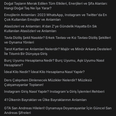
Doğal Taşların Merak Edilen Tüm Etkileri, Enerjileri ve Şifa Alanları:
Hangi Doğal Taş Ne İşe Yarar?
Emojilerin Anlamları: 2023 WhatsApp, Instagram ve Twitter'da En
Çok Kullanılan Emojiler ve Anlamları
Atasözleri ve Anlamları: A'dan Z'ye Gündelik Hayatta En Sık
Kullanılan Atasözleri ve Anlamları
Tavla Diziliş Şekli Nasıldır? Erkek Tavlası ve Kız Tavlası Diziliş Şekilleri
ve Oynama Yönleri
Tarot Kartları ve Anlamları Nelerdir? Majör ve Minör Arkana Desteleri
İle Tılsımlı Bir Dünyaya Giriş
Burç Uyumu Hesaplama Nedir? Burç Uyumu, Aşk Uyumu Nasıl
Hesaplanır?
İdeal Kilo Nedir? İdeal Kilo Hesaplama Nasıl Yapılır?
Ders Çalışırken Dinlenecek Müzikler Nelerdir? Müziksiz
Çalışamayanlar Toplanın!
Instagram Giriş Nasıl Yapılır? Instagram'a Giriş İşlemleri Rehberi
41 Ülkenin Bayrakları ve Ülke Bayraklarının Anlamları
GTA San Andreas Hileleri! Oynamaya Doyamayanlar İçin Güncel San
Andreas Şifreleri