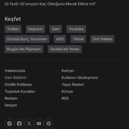
IQ Testi: IQ'unuzun Kaç Olduğunu Merak Ettiniz mi?
Keşfet
Twitter
Deprem
Zam
Youtube
Günlük Burç Yorumları
A101
Tiktok
Son Dakika
Bugün Ne Pişirsem
Gezilecek Yerler
Hakkımızda
Kariyer
Geri Bildirim
Kullanıcı Sözleşmesi
Gizlilik Politikası
Yayın İlkeleri
Topluluk Kuralları
Künye
Reklam
RSS
İletişim