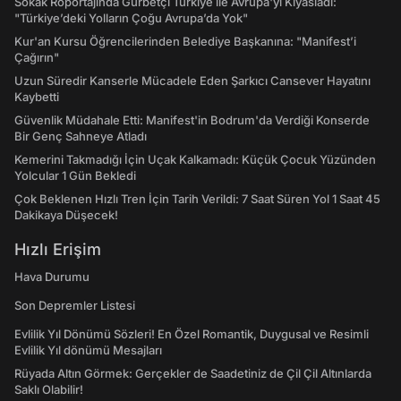
Sokak Röportajında Gurbetçi Türkiye ile Avrupa'yı Kıyasladı:
"Türkiye’deki Yolların Çoğu Avrupa’da Yok"
Kur'an Kursu Öğrencilerinden Belediye Başkanına: "Manifest’i
Çağırın"
Uzun Süredir Kanserle Mücadele Eden Şarkıcı Cansever Hayatını
Kaybetti
Güvenlik Müdahale Etti: Manifest'in Bodrum'da Verdiği Konserde
Bir Genç Sahneye Atladı
Kemerini Takmadığı İçin Uçak Kalkamadı: Küçük Çocuk Yüzünden
Yolcular 1 Gün Bekledi
Çok Beklenen Hızlı Tren İçin Tarih Verildi: 7 Saat Süren Yol 1 Saat 45
Dakikaya Düşecek!
Hızlı Erişim
Hava Durumu
Son Depremler Listesi
Evlilik Yıl Dönümü Sözleri! En Özel Romantik, Duygusal ve Resimli
Evlilik Yıl dönümü Mesajları
Rüyada Altın Görmek: Gerçekler de Saadetiniz de Çil Çil Altınlarda
Saklı Olabilir!