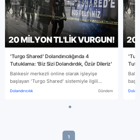
'Turgo Shared' Dolandırıcılığında 4
'Turg
Tutuklama: 'Biz Sizi Dolandırdık, Özür Dileriz'
Tutuk
Balıkesir merkezli online olarak işleyişe
Balık
başlayan 'Turgo Shared' sistemiyle ilgili
başla
gözaltına alınan 26 kişiden 4'ü tutuklandı.
gözal
Dolandırıcılık
Gündem
Dolandı
Oluşturulan sistemle 20 bin kişinin mağdur
Oluşt
olduğu ve yaklaşık 20 milyon TL'lik haksız
olduğ
kazanç elde edildiği ortaya çıktı.
kazan
1