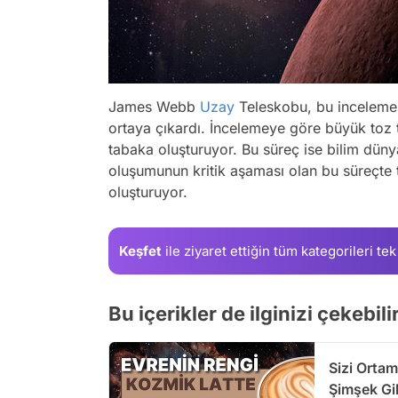
James Webb
Uzay
Teleskobu, bu incelemesi
ortaya çıkardı. İncelemeye göre büyük toz t
tabaka oluşturuyor. Bu süreç ise bilim dün
oluşumunun kritik aşaması olan bu süreçte t
oluşturuyor.
Keşfet
ile ziyaret ettiğin
tüm kategorileri tek
Bu içerikler de ilginizi çekebilir
Sizi Ortam
Şimşek Gib