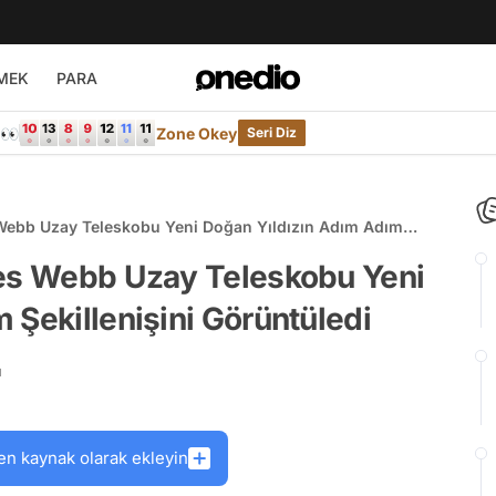
MEK
PARA
e👀
Zone Okey
Seri Diz
 Webb Uzay Teleskobu Yeni Doğan Yıldızın Adım Adım
mes Webb Uzay Teleskobu Yeni
 Şekillenişini Görüntüledi
ü
en kaynak olarak ekleyin