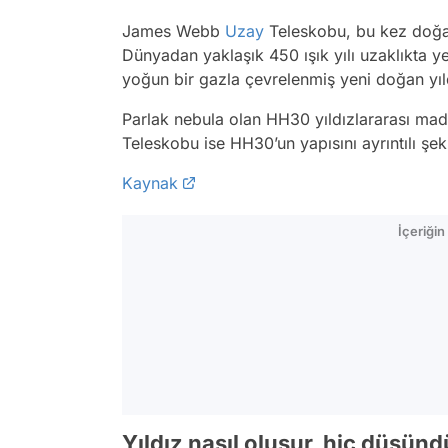
James Webb
Uzay
Teleskobu, bu kez doğan 
Dünyadan yaklaşık 450 ışık yılı uzaklıkta y
yoğun bir gazla çevrelenmiş yeni doğan yıld
Parlak nebula olan HH30 yıldızlararası ma
Teleskobu ise HH30’un yapısını ayrıntılı şek
Kaynak
İçeriği
Yıldız nasıl oluşur, hiç düşü