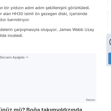
bir yıldızın adım adım şekillenişini görüntüledi.
er alan HH30 isimli ön gezegen diski, içerisinde
ızı barındırıyor.
ddelerin çarpışmasıyla oluşuyor. James Webb Uzay
ilde inceledi.
n Devamı Aşağıda
Reklam
ndünüz mü? Boğa takımyıldızında