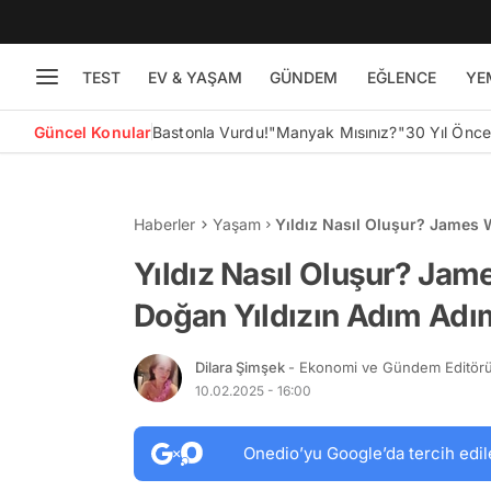
TEST
EV & YAŞAM
GÜNDEM
EĞLENCE
YE
Güncel Konular
Bastonla Vurdu!
"Manyak Mısınız?"
30 Yıl Önc
Haberler
Yaşam
Yıldız Nasıl Oluşur? James
Şekillenişini Görüntüledi
Yıldız Nasıl Oluşur? Ja
Doğan Yıldızın Adım Adım
Dilara Şimşek
- Ekonomi ve Gündem Editör
10.02.2025 - 16:00
Onedio’yu Google’da tercih edil