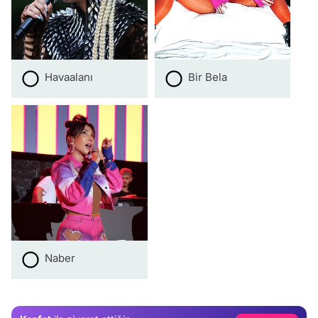
Havaalanı
Bir Bela
Video
Naber
Test
Gündem