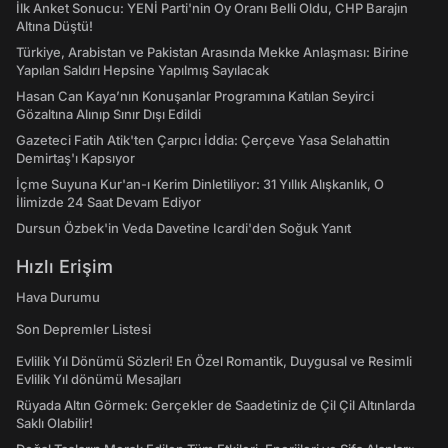
İlk Anket Sonucu: YENİ Parti'nin Oy Oranı Belli Oldu, CHP Barajın
Altına Düştü!
Türkiye, Arabistan ve Pakistan Arasında Mekke Anlaşması: Birine
Yapılan Saldırı Hepsine Yapılmış Sayılacak
Hasan Can Kaya’nın Konuşanlar Programına Katılan Seyirci
Gözaltına Alınıp Sınır Dışı Edildi
Gazeteci Fatih Atik'ten Çarpıcı İddia: Çerçeve Yasa Selahattin
Demirtaş'ı Kapsıyor
İçme Suyuna Kur'an-ı Kerim Dinletiliyor: 31 Yıllık Alışkanlık, O
İlimizde 24 Saat Devam Ediyor
Dursun Özbek'in Veda Davetine Icardi'den Soğuk Yanıt
Hızlı Erişim
Hava Durumu
Son Depremler Listesi
Evlilik Yıl Dönümü Sözleri! En Özel Romantik, Duygusal ve Resimli
Evlilik Yıl dönümü Mesajları
Rüyada Altın Görmek: Gerçekler de Saadetiniz de Çil Çil Altınlarda
Saklı Olabilir!