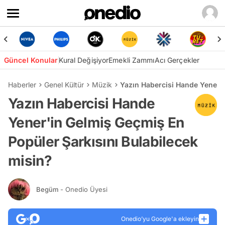
Güncel Konular
Kural Değişiyor
Emekli Zammı
Acı Gerçekler
Haberler
Genel Kültür
Müzik
Yazın Habercisi Hande Yener'i
Yazın Habercisi Hande
Yener'in Gelmiş Geçmiş En
Popüler Şarkısını Bulabilecek
misin?
Begüm
- Onedio Üyesi
Onedio’yu Google'a ekleyin