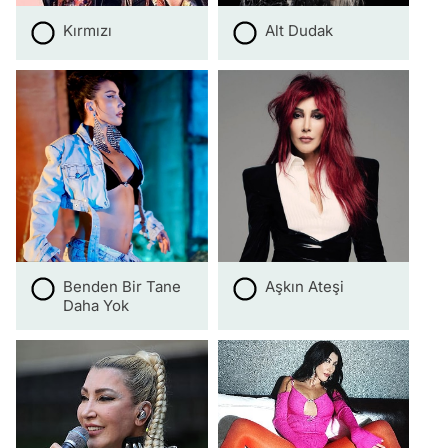
Kırmızı
Alt Dudak
Benden Bir Tane
Aşkın Ateşi
Daha Yok