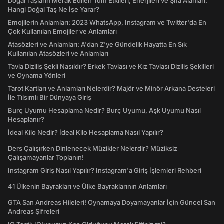
Doğal Taşların Merak Edilen Tüm Etkileri, Enerjileri ve Şifa Alanları:
Hangi Doğal Taş Ne İşe Yarar?
Emojilerin Anlamları: 2023 WhatsApp, Instagram ve Twitter'da En
Çok Kullanılan Emojiler ve Anlamları
Atasözleri ve Anlamları: A'dan Z'ye Gündelik Hayatta En Sık
Kullanılan Atasözleri ve Anlamları
Tavla Diziliş Şekli Nasıldır? Erkek Tavlası ve Kız Tavlası Diziliş Şekilleri
ve Oynama Yönleri
Tarot Kartları ve Anlamları Nelerdir? Majör ve Minör Arkana Desteleri
İle Tılsımlı Bir Dünyaya Giriş
Burç Uyumu Hesaplama Nedir? Burç Uyumu, Aşk Uyumu Nasıl
Hesaplanır?
İdeal Kilo Nedir? İdeal Kilo Hesaplama Nasıl Yapılır?
Ders Çalışırken Dinlenecek Müzikler Nelerdir? Müziksiz
Çalışamayanlar Toplanın!
Instagram Giriş Nasıl Yapılır? Instagram'a Giriş İşlemleri Rehberi
41 Ülkenin Bayrakları ve Ülke Bayraklarının Anlamları
GTA San Andreas Hileleri! Oynamaya Doyamayanlar İçin Güncel San
Andreas Şifreleri