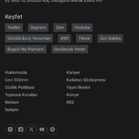
IQ Testi: IQ'unuzun Kaç Olduğunu Merak Ettiniz mi?
Keşfet
Twitter
Deprem
Zam
Youtube
Günlük Burç Yorumları
A101
Tiktok
Son Dakika
Bugün Ne Pişirsem
Gezilecek Yerler
Hakkımızda
Kariyer
Geri Bildirim
Kullanıcı Sözleşmesi
Gizlilik Politikası
Yayın İlkeleri
Topluluk Kuralları
Künye
Reklam
RSS
İletişim