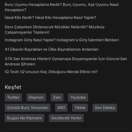
Burç Uyumu Hesaplama Nedir? Burç Uyumu, Aşk Uyumu Nasıl
Hesaplanır?
İdeal Kilo Nedir? İdeal Kilo Hesaplama Nasıl Yapılır?
Ders Çalışırken Dinlenecek Müzikler Nelerdir? Müziksiz
Çalışamayanlar Toplanın!
Instagram Giriş Nasıl Yapılır? Instagram'a Giriş İşlemleri Rehberi
41 Ülkenin Bayrakları ve Ülke Bayraklarının Anlamları
GTA San Andreas Hileleri! Oynamaya Doyamayanlar İçin Güncel San
Andreas Şifreleri
IQ Testi: IQ'unuzun Kaç Olduğunu Merak Ettiniz mi?
Keşfet
Twitter
Deprem
Zam
Youtube
Günlük Burç Yorumları
A101
Tiktok
Son Dakika
Bugün Ne Pişirsem
Gezilecek Yerler