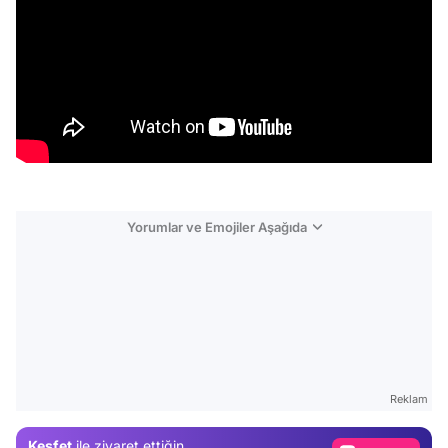
Yorumlar ve Emojiler Aşağıda
Video
Test
Reklam
Gündem
Keşfet
ile ziyaret ettiğin