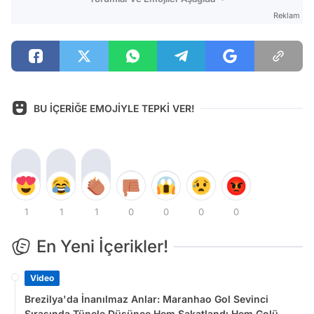
Reklam
BU İÇERİĞE EMOJİYLE TEPKİ VER!
1
1
1
0
0
0
0
En Yeni İçerikler!
Video
Brezilya'da İnanılmaz Anlar: Maranhao Gol Sevinci
Sırasında Tünele Düşünce Hem Sakatlandı Hem Golü