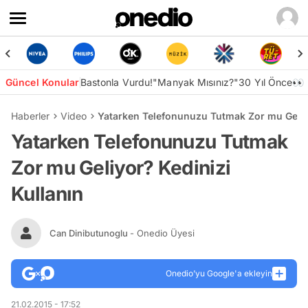
Güncel Konular
Bastonla Vurdu!
"Manyak Mısınız?"
30 Yıl Önce👀
Haberler
Video
Yatarken Telefonunuzu Tutmak Zor mu Geliyo
Yatarken Telefonunuzu Tutmak
Zor mu Geliyor? Kedinizi
Kullanın
Can Dinibutunoglu
- Onedio Üyesi
Onedio’yu Google'a ekleyin
21.02.2015 - 17:52