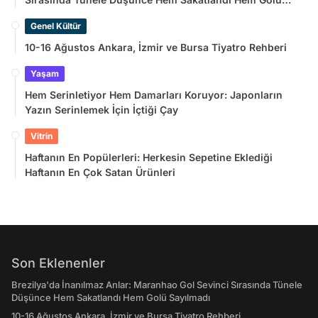
Sayılmadı
Genel Kültür
10-16 Ağustos Ankara, İzmir ve Bursa Tiyatro Rehberi
Yaşam
Hem Serinletiyor Hem Damarları Koruyor: Japonların
Yazın Serinlemek İçin İçtiği Çay
Vitrin
Haftanın En Popülerleri: Herkesin Sepetine Eklediği
Haftanın En Çok Satan Ürünleri
Son Eklenenler
Brezilya'da İnanılmaz Anlar: Maranhao Gol Sevinci Sırasında Tünele
Düşünce Hem Sakatlandı Hem Golü Sayılmadı
10-16 Ağustos Ankara, İzmir ve Bursa Tiyatro Rehberi