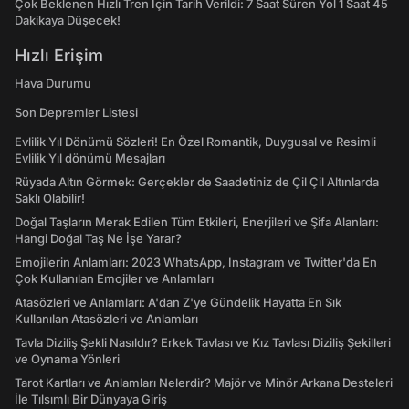
Çok Beklenen Hızlı Tren İçin Tarih Verildi: 7 Saat Süren Yol 1 Saat 45
Dakikaya Düşecek!
Hızlı Erişim
Hava Durumu
Son Depremler Listesi
Evlilik Yıl Dönümü Sözleri! En Özel Romantik, Duygusal ve Resimli
Evlilik Yıl dönümü Mesajları
Rüyada Altın Görmek: Gerçekler de Saadetiniz de Çil Çil Altınlarda
Saklı Olabilir!
Doğal Taşların Merak Edilen Tüm Etkileri, Enerjileri ve Şifa Alanları:
Hangi Doğal Taş Ne İşe Yarar?
Emojilerin Anlamları: 2023 WhatsApp, Instagram ve Twitter'da En
Çok Kullanılan Emojiler ve Anlamları
Atasözleri ve Anlamları: A'dan Z'ye Gündelik Hayatta En Sık
Kullanılan Atasözleri ve Anlamları
Tavla Diziliş Şekli Nasıldır? Erkek Tavlası ve Kız Tavlası Diziliş Şekilleri
ve Oynama Yönleri
Tarot Kartları ve Anlamları Nelerdir? Majör ve Minör Arkana Desteleri
İle Tılsımlı Bir Dünyaya Giriş