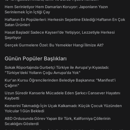
Hem Serinletiyor Hem Damarları Koruyor: Japonların Yazın
Serinlemek İçin İçtiği Çay
Haftanın En Popülerleri: Herkesin Sepetine Eklediği Haftanın En Çok
Satan Ürünleri
Hasat Başladı! Sadece Kayseri’de Yetişiyor, Lezzetiyle Herkesi
Şaşırtıyor
Gerçek Gurmelere Özel: Bu Yemekler Hangi İlimize Ait?
Günün Popüler Başlıkları
Sokak Röportajında Gurbetçi Türkiye ile Avrupa'yı Kıyasladı:
"Türkiye’deki Yolların Çoğu Avrupa’da Yok"
Kur'an Kursu Öğrencilerinden Belediye Başkanına: "Manifest’i
Çağırın"
Uzun Süredir Kanserle Mücadele Eden Şarkıcı Cansever Hayatını
Kaybetti
Kemerini Takmadığı İçin Uçak Kalkamadı: Küçük Çocuk Yüzünden
Yolcular 1 Gün Bekledi
ABD Ordusunda Görev Yapan Bir Türk, Kaliforniya Çöllerinin
Sıcaklığını Gösterdi