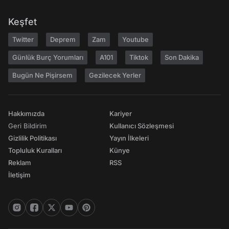
Keşfet
Twitter
Deprem
Zam
Youtube
Günlük Burç Yorumları
A101
Tiktok
Son Dakika
Bugün Ne Pişirsem
Gezilecek Yerler
Hakkımızda
Kariyer
Geri Bildirim
Kullanıcı Sözleşmesi
Gizlilik Politikası
Yayın İlkeleri
Topluluk Kuralları
Künye
Reklam
RSS
İletişim