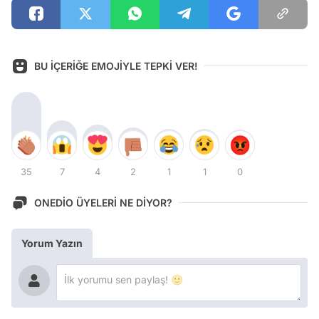
BU İÇERİĞE EMOJİYLE TEPKİ VER!
35
7
4
2
1
1
0
ONEDİO ÜYELERİ NE DİYOR?
Yorum Yazın