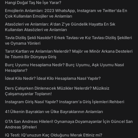
Hangi Doğal Taş Ne İşe Yarar?
Emojilerin Anlamları: 2023 WhatsApp, Instagram ve Twitter'da En
Çok Kullanılan Emojiler ve Anlamları
Atasözleri ve Anlamları: A'dan Z'ye Gündelik Hayatta En Sık
Kullanılan Atasözleri ve Anlamları
Tavla Diziliş Şekli Nasıldır? Erkek Tavlası ve Kız Tavlası Diziliş Şekilleri
ve Oynama Yönleri
Tarot Kartları ve Anlamları Nelerdir? Majör ve Minör Arkana Desteleri
İle Tılsımlı Bir Dünyaya Giriş
Burç Uyumu Hesaplama Nedir? Burç Uyumu, Aşk Uyumu Nasıl
Hesaplanır?
İdeal Kilo Nedir? İdeal Kilo Hesaplama Nasıl Yapılır?
Ders Çalışırken Dinlenecek Müzikler Nelerdir? Müziksiz
Çalışamayanlar Toplanın!
Instagram Giriş Nasıl Yapılır? Instagram'a Giriş İşlemleri Rehberi
41 Ülkenin Bayrakları ve Ülke Bayraklarının Anlamları
GTA San Andreas Hileleri! Oynamaya Doyamayanlar İçin Güncel San
Andreas Şifreleri
IQ Testi: IQ'unuzun Kaç Olduğunu Merak Ettiniz mi?