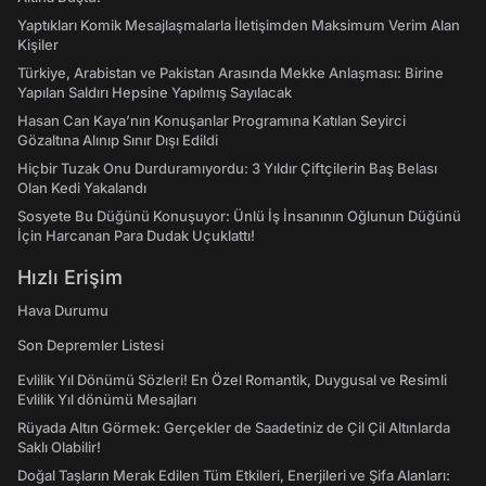
Yaptıkları Komik Mesajlaşmalarla İletişimden Maksimum Verim Alan
Kişiler
Türkiye, Arabistan ve Pakistan Arasında Mekke Anlaşması: Birine
Yapılan Saldırı Hepsine Yapılmış Sayılacak
Hasan Can Kaya’nın Konuşanlar Programına Katılan Seyirci
Gözaltına Alınıp Sınır Dışı Edildi
Hiçbir Tuzak Onu Durduramıyordu: 3 Yıldır Çiftçilerin Baş Belası
Olan Kedi Yakalandı
Sosyete Bu Düğünü Konuşuyor: Ünlü İş İnsanının Oğlunun Düğünü
İçin Harcanan Para Dudak Uçuklattı!
Hızlı Erişim
Hava Durumu
Son Depremler Listesi
Evlilik Yıl Dönümü Sözleri! En Özel Romantik, Duygusal ve Resimli
Evlilik Yıl dönümü Mesajları
Rüyada Altın Görmek: Gerçekler de Saadetiniz de Çil Çil Altınlarda
Saklı Olabilir!
Doğal Taşların Merak Edilen Tüm Etkileri, Enerjileri ve Şifa Alanları: