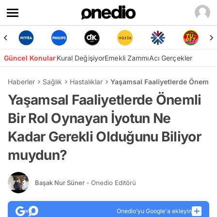
Güncel Konular
Kural Değişiyor
Emekli Zammı
Acı Gerçekler
Haberler
Sağlık
Hastalıklar
Yaşamsal Faaliyetlerde Önemli 
Yaşamsal Faaliyetlerde Önemli
Bir Rol Oynayan İyotun Ne
Kadar Gerekli Olduğunu Biliyor
muydun?
Başak Nur Süner
- Onedio Editörü
Onedio’yu Google'a ekleyin