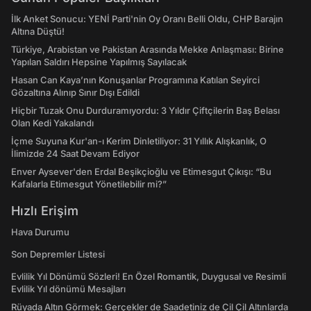
İlk Anket Sonucu: YENİ Parti'nin Oy Oranı Belli Oldu, CHP Barajın
Altına Düştü!
Türkiye, Arabistan ve Pakistan Arasında Mekke Anlaşması: Birine
Yapılan Saldırı Hepsine Yapılmış Sayılacak
Hasan Can Kaya’nın Konuşanlar Programına Katılan Seyirci
Gözaltına Alınıp Sınır Dışı Edildi
Hiçbir Tuzak Onu Durduramıyordu: 3 Yıldır Çiftçilerin Baş Belası
Olan Kedi Yakalandı
İçme Suyuna Kur'an-ı Kerim Dinletiliyor: 31 Yıllık Alışkanlık, O
İlimizde 24 Saat Devam Ediyor
Enver Aysever'den Erdal Beşikçioğlu ve Etimesgut Çıkışı: “Bu
Kafalarla Etimesgut Yönetilebilir mi?”
Hızlı Erişim
Hava Durumu
Son Depremler Listesi
Evlilik Yıl Dönümü Sözleri! En Özel Romantik, Duygusal ve Resimli
Evlilik Yıl dönümü Mesajları
Rüyada Altın Görmek: Gerçekler de Saadetiniz de Çil Çil Altınlarda