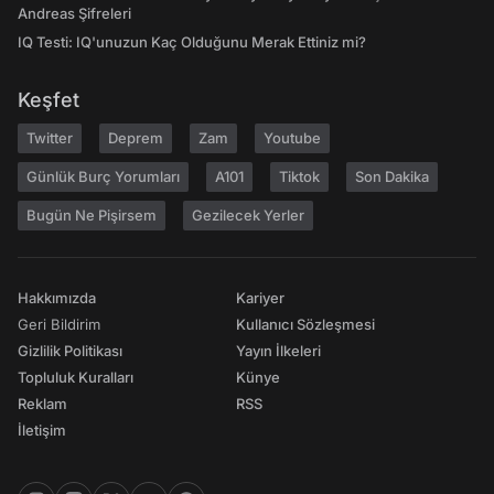
Andreas Şifreleri
IQ Testi: IQ'unuzun Kaç Olduğunu Merak Ettiniz mi?
Keşfet
Twitter
Deprem
Zam
Youtube
Günlük Burç Yorumları
A101
Tiktok
Son Dakika
Bugün Ne Pişirsem
Gezilecek Yerler
Hakkımızda
Kariyer
Geri Bildirim
Kullanıcı Sözleşmesi
Gizlilik Politikası
Yayın İlkeleri
Topluluk Kuralları
Künye
Reklam
RSS
İletişim