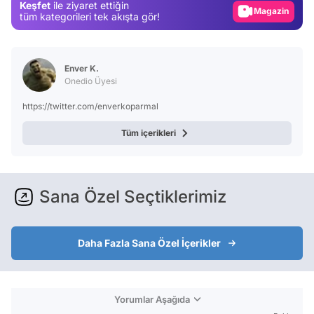
Keşfet
ile ziyaret ettiğin
Magazin
tüm kategorileri tek akışta gör!
Video
Test
Enver K.
Onedio Üyesi
https://twitter.com/enverkoparmal
Tüm içerikleri
Sana Özel Seçtiklerimiz
Daha Fazla Sana Özel İçerikler
Yorumlar Aşağıda