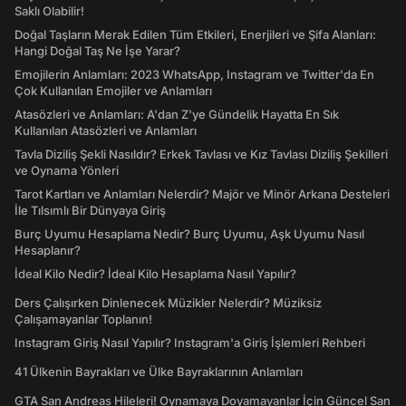
Saklı Olabilir!
Doğal Taşların Merak Edilen Tüm Etkileri, Enerjileri ve Şifa Alanları:
Hangi Doğal Taş Ne İşe Yarar?
Emojilerin Anlamları: 2023 WhatsApp, Instagram ve Twitter'da En
Çok Kullanılan Emojiler ve Anlamları
Atasözleri ve Anlamları: A'dan Z'ye Gündelik Hayatta En Sık
Kullanılan Atasözleri ve Anlamları
Tavla Diziliş Şekli Nasıldır? Erkek Tavlası ve Kız Tavlası Diziliş Şekilleri
ve Oynama Yönleri
Tarot Kartları ve Anlamları Nelerdir? Majör ve Minör Arkana Desteleri
İle Tılsımlı Bir Dünyaya Giriş
Burç Uyumu Hesaplama Nedir? Burç Uyumu, Aşk Uyumu Nasıl
Hesaplanır?
İdeal Kilo Nedir? İdeal Kilo Hesaplama Nasıl Yapılır?
Ders Çalışırken Dinlenecek Müzikler Nelerdir? Müziksiz
Çalışamayanlar Toplanın!
Instagram Giriş Nasıl Yapılır? Instagram'a Giriş İşlemleri Rehberi
41 Ülkenin Bayrakları ve Ülke Bayraklarının Anlamları
GTA San Andreas Hileleri! Oynamaya Doyamayanlar İçin Güncel San