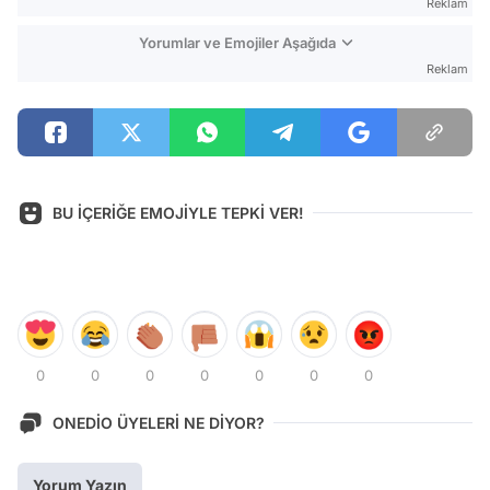
Reklam
Yorumlar ve Emojiler Aşağıda
Reklam
BU İÇERİĞE EMOJİYLE TEPKİ VER!
0
0
0
0
0
0
0
ONEDİO ÜYELERİ NE DİYOR?
Yorum Yazın