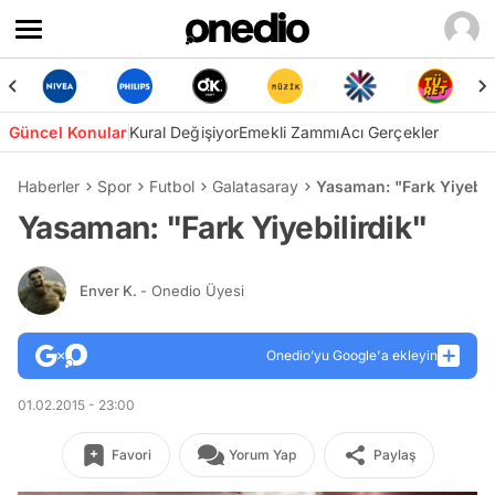
Güncel Konular
Kural Değişiyor
Emekli Zammı
Acı Gerçekler
Haberler
Spor
Futbol
Galatasaray
Yasaman: "Fark Yiyebili
Yasaman: "Fark Yiyebilirdik"
Enver K.
- Onedio Üyesi
Onedio’yu Google'a ekleyin
01.02.2015 - 23:00
Favori
Yorum Yap
Paylaş